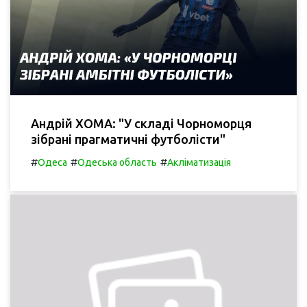
Андрій ХОМА: "У складі Чорноморця
зібрані прагматичні футболісти"
#
#
#
Одеса
Одеська область
Акліматизація