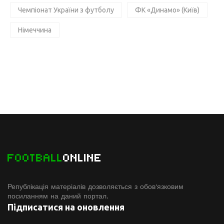
Чемпіонат України з футболу
ФК «Динамо» (Київ)
Німеччина
FOOTBALL
ONLINE
Републікація матеріалів дозволяється з обов'язковим
посиланням на даний портал.
Підписатися на оновлення