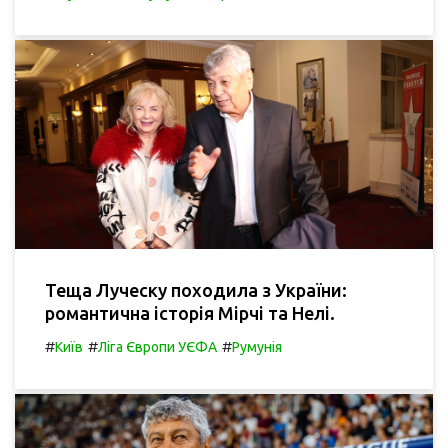
Теща Луческу походила з України:
романтична історія Мірчі та Нелі.
#
#
#
Київ
Ліга Європи УЄФА
Румунія