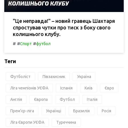
"Це неправда!" – новий гравець Шахтаря
спростував чутки про тиск з боку свого
колишнього клубу.
#
#
#
Спорт
футбол
Теги
Футболіст
Півзахисник
Україна
Ліга чемпіонів УЄФА
Іспанія
Київ
Євро
Англія
Європа
Футбол
Італія
Прем'єр-ліга
Українці
Бразилія
Росія
Ліга Європи УЄФА
Туреччина