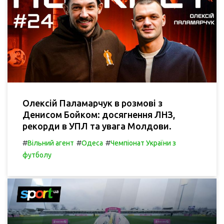
Олексій Паламарчук в розмові з
Денисом Бойком: досягнення ЛНЗ,
рекорди в УПЛ та увага Молдови.
#
#
#
Вільний агент
Одеса
Чемпіонат України з
футболу