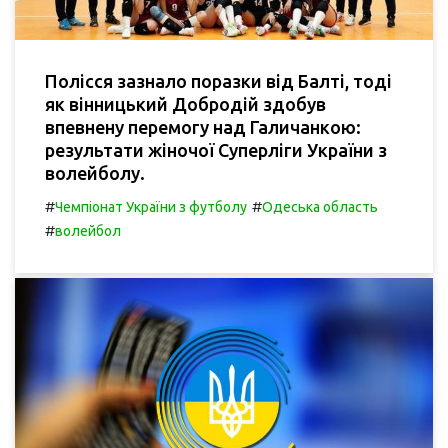
Полісся зазнало поразки від Балті, тоді
як вінницький Добродій здобув
впевнену перемогу над Галичанкою:
результати жіночої Суперліги України з
волейболу.
#
#
Чемпіонат України з футболу
Одеська область
#
волейбол