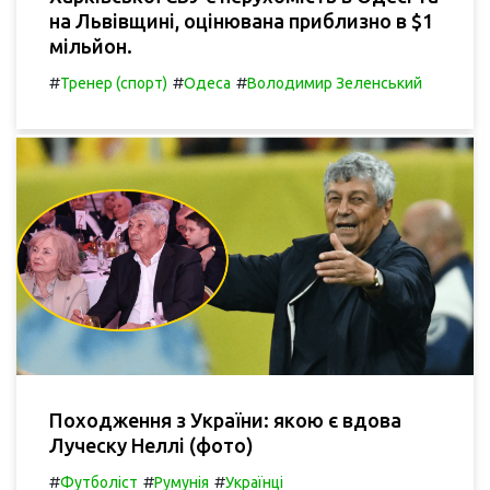
на Львівщині, оцінювана приблизно в $1
мільйон.
#
#
#
Тренер (спорт)
Одеса
Володимир Зеленський
Походження з України: якою є вдова
Луческу Неллі (фото)
#
#
#
Футболіст
Румунія
Українці