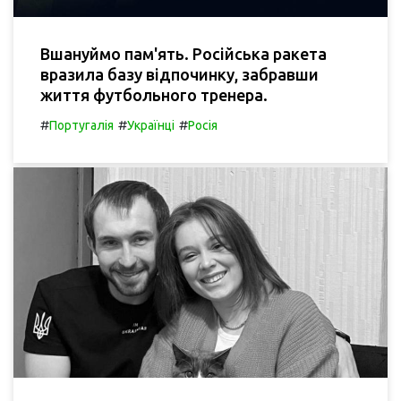
Вшануймо пам'ять. Російська ракета
вразила базу відпочинку, забравши
життя футбольного тренера.
#
#
#
Португалія
Українці
Росія