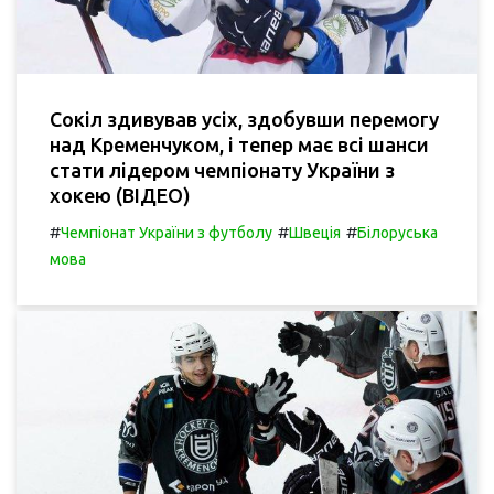
Сокіл здивував усіх, здобувши перемогу
над Кременчуком, і тепер має всі шанси
стати лідером чемпіонату України з
хокею (ВІДЕО)
#
#
#
Чемпіонат України з футболу
Швеція
Білоруська
мова