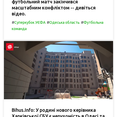
футбольний матч закінчився
масштабним конфліктом -- дивіться
відео.
#
#
#
Суперкубок УЄФА
Одеська область
Футбольна
команда
Bihus.Info: У родині нового керівника
Харківської СБУ є нерухомість в Одесі та