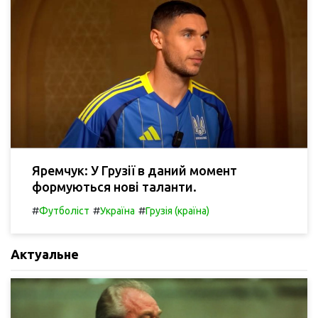
Яремчук: У Грузії в даний момент
формуються нові таланти.
#
#
#
Футболіст
Україна
Грузія (країна)
Актуальне