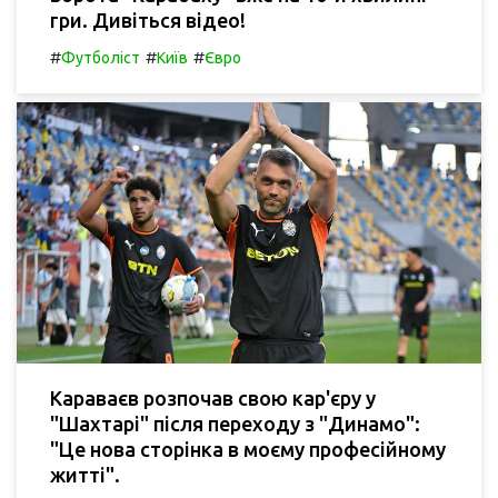
гри. Дивіться відео!
#
#
#
Футболіст
Київ
Євро
Караваєв розпочав свою кар'єру у
"Шахтарі" після переходу з "Динамо":
"Це нова сторінка в моєму професійному
житті".