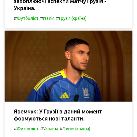
захоплюючі аспекти матчу Грузія -
Україна.
#
#
#
Футболіст
Італія
Грузія (країна)
Яремчук: У Грузії в даний момент
формуються нові таланти.
#
#
#
Футболіст
Україна
Грузія (країна)