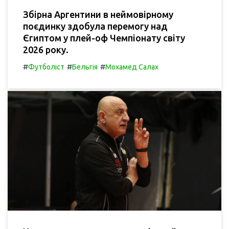
Збірна Аргентини в неймовірному
поєдинку здобула перемогу над
Єгиптом у плей-оф Чемпіонату світу
2026 року.
#
#
#
Футболіст
Бельгія
Мохамед Салах