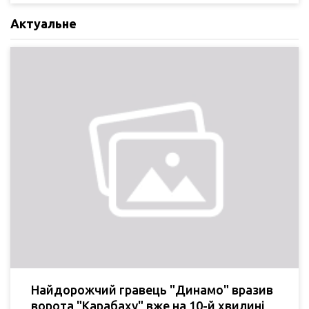
Актуальне
Найдорожчий гравець "Динамо" вразив
ворота "Карабаху" вже на 10-й хвилині