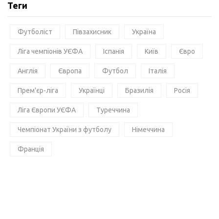
Теги
Футболіст
Півзахисник
Україна
Ліга чемпіонів УЄФА
Іспанія
Київ
Євро
Англія
Європа
Футбол
Італія
Прем'єр-ліга
Українці
Бразилія
Росія
Ліга Європи УЄФА
Туреччина
Чемпіонат України з футболу
Німеччина
Франція