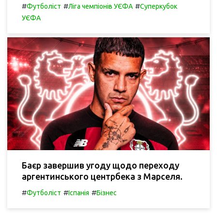
#
#
#
Футболіст
Ліга чемпіонів УЄФА
Суперкубок
УЄФА
Баєр завершив угоду щодо переходу
аргентинського центрбека з Марселя.
#
#
#
Футболіст
Іспанія
Бізнес