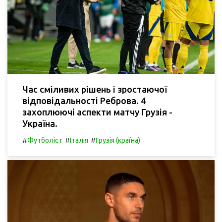
Час сміливих рішень і зростаючої
відповідальності Реброва. 4
захоплюючі аспекти матчу Грузія -
Україна.
#
#
#
Футболіст
Італія
Грузія (країна)