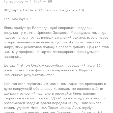
Голы: Жиру — 4, Нгой — 99
Штутгарт - Селтік - 0:1 (перший поєдинок - 4:1)
Гол: Маккоуен, 1
Лілль прибув до Белграда, щоб виправити невдалий
результат у матчі з Црвеною Звєздоєю. Французька команда
чудово почала гру, зрівнявши загальний рахунок всього через
чотири хвилини після початку зустрічі. Автором гола став
Жиру, який реалізував подачу з правого флангу. Цей гол став
300-м у професійній кар'єрі легендарного французького
нападника.
Це вже 11-й гол Олів'є у єврокубках, проведений після 35
років. Тільки п'ять футболістів переважають Жиру за
"пенсійною результативністю".
Цей гол став вирішальним моментом, адже гра проходила в
дуже напруженій обстановці. Командам не вдалося забити
ще раз у основний час, але в овертаймі Лілль нарешті
скористався своїм шансом. "Доги" провели чудову атаку, що
розпочалася завдяки вдалій передачі Жиру, і завершилась
точним ударом Нгоя. 0:2! Таким чином, Лілль здобув
перемогу над представниками Газпрому і пробився до 1/8