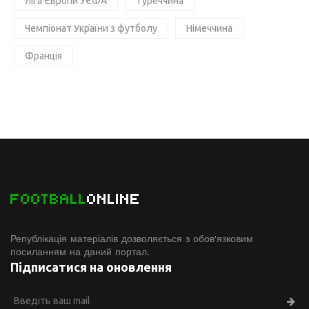
Ліга Європи УЄФА
Туреччина
Чемпіонат України з футболу
Німеччина
Франція
FOOTBALL
ONLINE
Републікація матеріалів дозволяється з обов'язковим
посиланням на даний портал.
Підписатися на оновлення