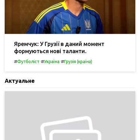
Яремчук: У Грузії в даний момент
формуються нові таланти.
#
#
#
Футболіст
Україна
Грузія (країна)
Актуальне