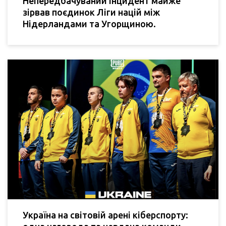
Непередбачуваний інцидент майже
зірвав поєдинок Ліги націй між
Нідерландами та Угорщиною.
Україна на світовій арені кіберспорту: