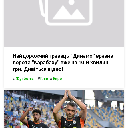
Найдорожчий гравець "Динамо" вразив
ворота "Карабаху" вже на 10-й хвилині
гри. Дивіться відео!
#
#
#
Футболіст
Київ
Євро