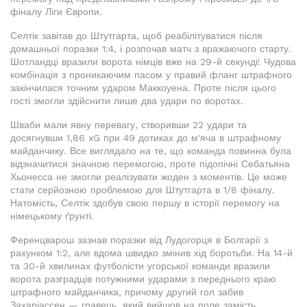
фіналу Ліги Європи.
Селтік завітав до Штутгарта, щоб реабілітуватися після
домашньої поразки 1:4, і розпочав матч з вражаючого старту.
Шотландці вразили ворота німців вже на 29-й секунді! Чудова
комбінація з проникаючим пасом у правий фланг штрафного
закінчилася точним ударом Маккоуена. Проте після цього
гості змогли здійснити лише два удари по воротах.
Шваби мали явну перевагу, створивши 22 удари та
досягнувши 1,86 xG при 49 дотиках до м'яча в штрафному
майданчику. Все виглядало на те, що команда повинна була
відзначитися значною перемогою, проте підопічні Себатьяна
Хьонесса не змогли реалізувати жоден з моментів. Це може
стати серйозною проблемою для Штутгарта в 1/8 фіналу.
Натомість, Селтік здобув свою першу в історії перемогу на
німецькому ґрунті.
Ференцварош зазнав поразки від Лудогорця в Болгарії з
рахунком 1:2, але вдома швидко змінив хід боротьби. На 14-й
та 30-й хвилинах футболісти угорської команди вразили
ворота разградців потужними ударами з переднього краю
штрафного майданчика, причому другий гол забив
Захаріассен — гравець, який вийшов на поле замість