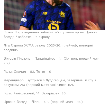
Олів'є Жиру відзначає забитий м'яч у матчі проти Црвени
Звєзди / зображення екрану
Ліга Європи УЄФА сезону 2025/26, плей-оф, повторні
поєдинки.
Вікторія Пльзень - Панатінаїкос - 1:1 (3:4 пен, перший матч -
2:2)
Голы: Спачил - 62, Тетте - 9
Ференцварош зустрівся з Лудогерцем, завершивши гру з
рахунком 2:0 (перший матч закінчився 1:2).
Голи: Каніховський, 14; Захаріасен, 30.
Црвена Звєзда - Лілль - 0:2 (перший матч - 1:0)