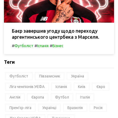
Баєр завершив угоду щодо переходу
аргентинського центрбека з Марселя.
#
#
#
Футболіст
Іспанія
Бізнес
Теги
Футболіст
Півзахисник
Україна
Ліга чемпіонів УЄФА
Іспанія
Київ
Євро
Англія
Європа
Футбол
Італія
Прем'єр-ліга
Українці
Бразилія
Росія