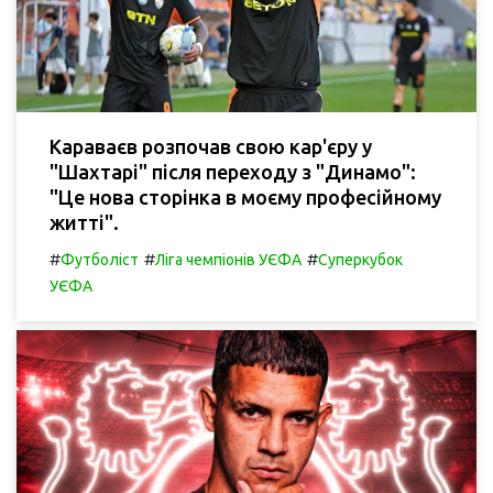
Караваєв розпочав свою кар'єру у
"Шахтарі" після переходу з "Динамо":
"Це нова сторінка в моєму професійному
житті".
#
#
#
Футболіст
Ліга чемпіонів УЄФА
Суперкубок
УЄФА