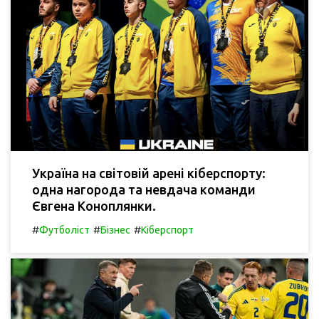
Україна на світовій арені кіберспорту:
одна нагорода та невдача команди
Євгена Коноплянки.
#
#
#
Футболіст
Бізнес
Кіберспорт