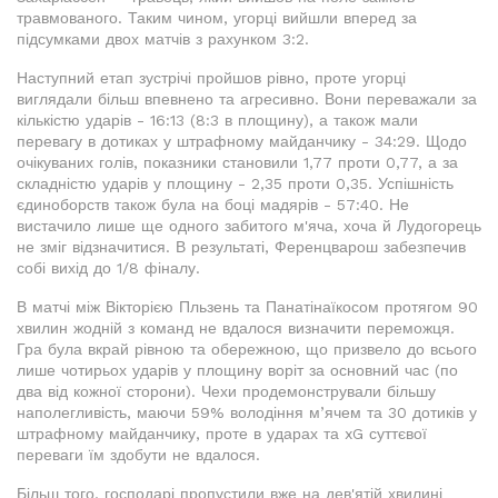
травмованого. Таким чином, угорці вийшли вперед за
підсумками двох матчів з рахунком 3:2.
Наступний етап зустрічі пройшов рівно, проте угорці
виглядали більш впевнено та агресивно. Вони переважали за
кількістю ударів - 16:13 (8:3 в площину), а також мали
перевагу в дотиках у штрафному майданчику - 34:29. Щодо
очікуваних голів, показники становили 1,77 проти 0,77, а за
складністю ударів у площину - 2,35 проти 0,35. Успішність
єдиноборств також була на боці мадярів - 57:40. Не
вистачило лише ще одного забитого м'яча, хоча й Лудогорець
не зміг відзначитися. В результаті, Ференцварош забезпечив
собі вихід до 1/8 фіналу.
В матчі між Вікторією Пльзень та Панатінаїкосом протягом 90
хвилин жодній з команд не вдалося визначити переможця.
Гра була вкрай рівною та обережною, що призвело до всього
лише чотирьох ударів у площину воріт за основний час (по
два від кожної сторони). Чехи продемонстрували більшу
наполегливість, маючи 59% володіння м’ячем та 30 дотиків у
штрафному майданчику, проте в ударах та xG суттєвої
переваги їм здобути не вдалося.
Більш того, господарі пропустили вже на дев'ятій хвилині