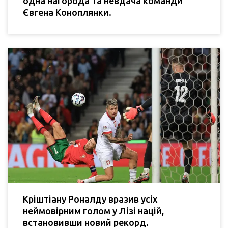
одна нагорода та невдача команди
Євгена Коноплянки.
Кріштіану Роналду вразив усіх
неймовірним голом у Лізі націй,
встановивши новий рекорд.