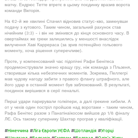
матчу. Ендрюс Тетте втретє в цьому поєдинку вразив ворота
команди Вікторія.
На 62-й же хвилині Спачил відновив статус-кво, замкнувши
подачу з кутового. Таким чином, загальний рахунок став
нічийним (3:3) - і він не змінився до кінця основного часу. В
овертаймах же греки залишились у меншості внаслідок
вилучення Хаві Каррераса (за зрив потенційно гольового
моменту, хоча рішення суперечливе).
Проте, у компенсований час підопічні Рафи Бенітеса
продемонстрували значно кращу гру, ніж команда з Пльзеня,
створивши кілька небезпечних моментів. Зокрема, Пеллегрі
мав чудову нагоду забити з правого флангу штрафного, але
його удар в останній момент був заблокований. В результаті,
поєдинок вирішився в серії пенальті.
Перші удари парирували голкіпери, а далі грекине хибили. А
от у чехів один постріл пройшов над воротами - таким чином,
Рафа Бенітес разом з Панатінаїкосом вийшов до 1/8 фіналу
ЛЄ. Ось такому супернику Шахтар програв у кваліфікації.
#
#
#
#
Німеччина
Ліга Європи УЄФА
Шотландія
Угорці
#
#
#
#
#