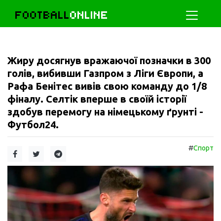
FOOTBALL
ONLINE
Жиру досягнув вражаючої позначки в 300
голів, вибивши Газпром з Ліги Європи, а
Рафа Бенітес вивів свою команду до 1/8
фіналу. Селтік вперше в своїй історії
здобув перемогу на німецькому ґрунті -
Футбол24.
#
Спорт