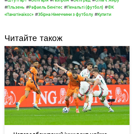
Штутгарт
Болгарія
Газпром
Белград
Олів'є Жиру
#
#
#
#
Пльзень
Рафаель Бенітес
Пенальті (футбол)
ФК
#
#
«Панатінаїкос»
Збірна Німеччини з футболу
Купити
Читайте також