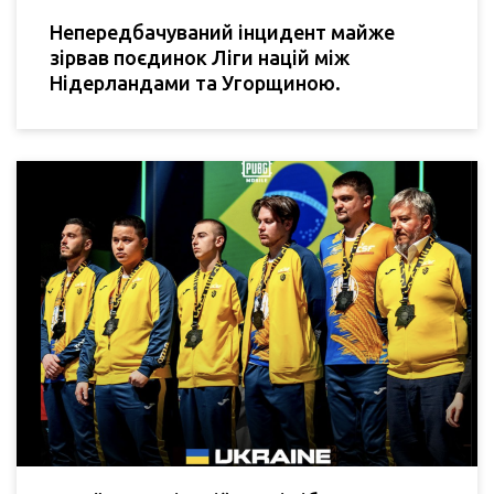
Непередбачуваний інцидент майже
зірвав поєдинок Ліги націй між
Нідерландами та Угорщиною.