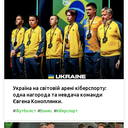
Україна на світовій арені кіберспорту:
одна нагорода та невдача команди
Євгена Коноплянки.
#
#
#
Футболіст
Бізнес
Кіберспорт