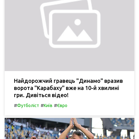
Найдорожчий гравець "Динамо" вразив
ворота "Карабаху" вже на 10-й хвилині
гри. Дивіться відео!
#
#
#
Футболіст
Київ
Євро