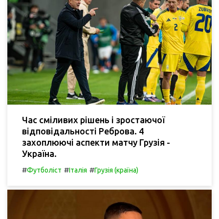
Час сміливих рішень і зростаючої
відповідальності Реброва. 4
захоплюючі аспекти матчу Грузія -
Україна.
#
#
#
Футболіст
Італія
Грузія (країна)