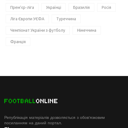
Прем'єр-ліга
Українці
Бразилія
Росія
Ліга Європи УЄФА
Туреччина
Чемпіонат України з футболу
Німеччина
Франція
FOOTBALL
ONLINE
Републікація матеріалів дозволяється з обов'язковим
посиланням на даний портал.