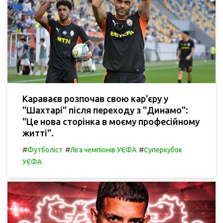
Караваєв розпочав свою кар'єру у
"Шахтарі" після переходу з "Динамо":
"Це нова сторінка в моєму професійному
житті".
#
#
#
Футболіст
Ліга чемпіонів УЄФА
Суперкубок
УЄФА