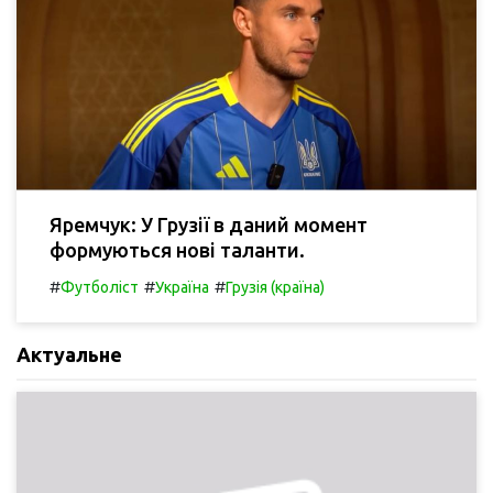
Яремчук: У Грузії в даний момент
формуються нові таланти.
#
#
#
Футболіст
Україна
Грузія (країна)
Актуальне