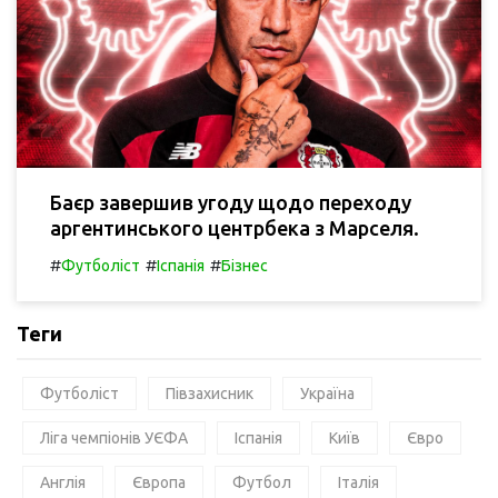
Баєр завершив угоду щодо переходу
аргентинського центрбека з Марселя.
#
#
#
Футболіст
Іспанія
Бізнес
Теги
Футболіст
Півзахисник
Україна
Ліга чемпіонів УЄФА
Іспанія
Київ
Євро
Англія
Європа
Футбол
Італія