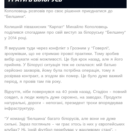
Кополовець розповів про своє рішення приєднатися до
"Белшини".
Колишній півзахисник "Карпат" Михайло Кополовець
поділився спогадами про свій виступ за білоруську "Белшину"
у 2014 році.
Я вирушив туди через конфлікт з Грозним у "Говерлі",
зрозумівши, що не отримаю ігрової практики. Тому зробив
вибір шукати нові можливості. Це був крок назад, але я його
прийняв. У Білорусі ситуація теж не склалася: мій батько
серйозно захворів, йому була потрібна операція, тому я
розірвав контракт, а згодом він помер. Це було дуже важкий
період, я провів там пів року.
Відчуття, ніби повернувся на 40 років назад. Стадіон - повний
совдеп, а люди живуть дуже скромно, на заводах. Продукти
натуральні, дороги - непогані, президент трохи впорядкував
інфраструктуру.
"У команді 'Белшина' багато білорусів, але вони не дуже
сильні. Зараз погляньте - чи грає хтось із них у європейських
клубах? Ні, їхній футбол перебуває у жахливому стані", -