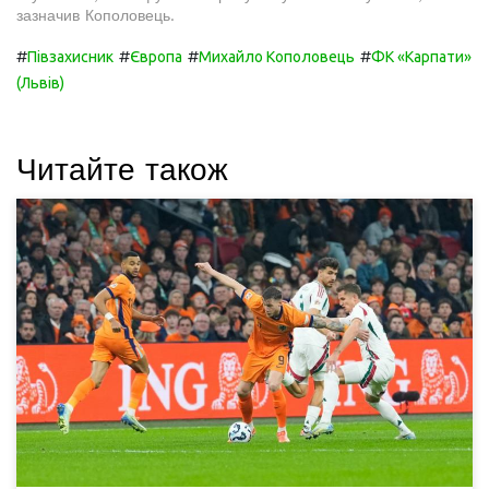
зазначив Кополовець.
#
#
#
#
Півзахисник
Європа
Михайло Кополовець
ФК «Карпати»
(Львів)
Читайте також