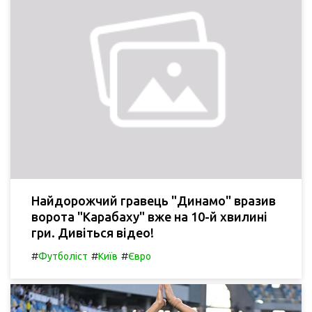
Найдорожчий гравець "Динамо" вразив
ворота "Карабаху" вже на 10-й хвилині
гри. Дивіться відео!
#
#
#
Футболіст
Київ
Євро