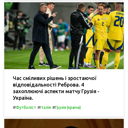
Час сміливих рішень і зростаючої
відповідальності Реброва. 4
захоплюючі аспекти матчу Грузія -
Україна.
#
#
#
Футболіст
Італія
Грузія (країна)