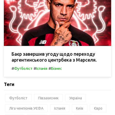
Баєр завершив угоду щодо переходу
аргентинського центрбека з Марселя.
#
#
#
Футболіст
Іспанія
Бізнес
Теги
Футболіст
Півзахисник
Україна
Ліга чемпіонів УЄФА
Іспанія
Київ
Євро