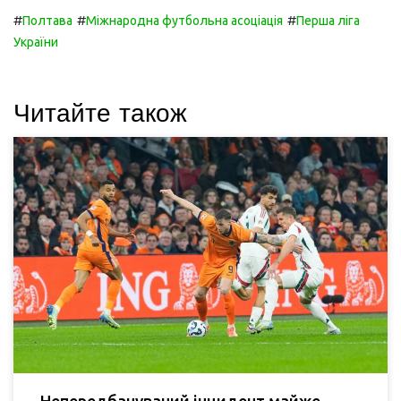
#
#
#
Полтава
Міжнародна футбольна асоціація
Перша ліга
України
Читайте також
Непередбачуваний інцидент майже