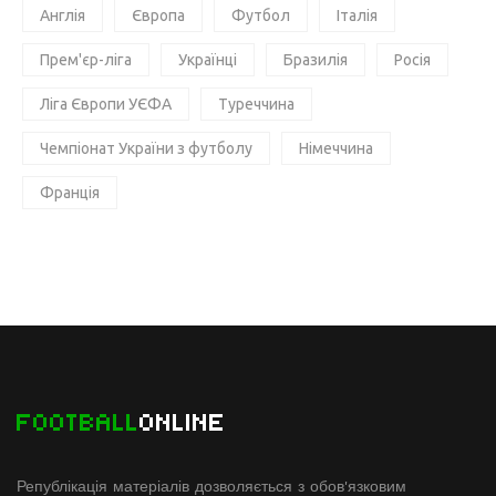
Англія
Європа
Футбол
Італія
Прем'єр-ліга
Українці
Бразилія
Росія
Ліга Європи УЄФА
Туреччина
Чемпіонат України з футболу
Німеччина
Франція
FOOTBALL
ONLINE
Републікація матеріалів дозволяється з обов'язковим