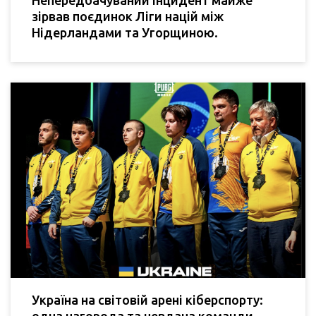
зірвав поєдинок Ліги націй між
Нідерландами та Угорщиною.
Україна на світовій арені кіберспорту:
одна нагорода та невдача команди