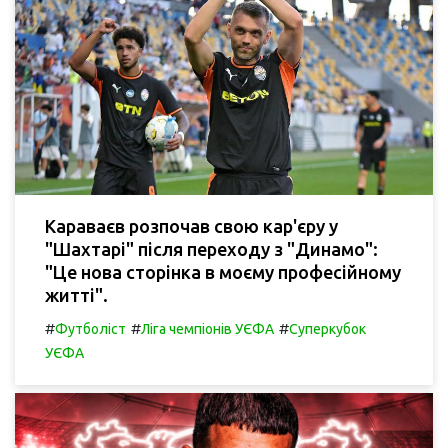
Караваєв розпочав свою кар'єру у
"Шахтарі" після переходу з "Динамо":
"Це нова сторінка в моєму професійному
житті".
#
#
#
Футболіст
Ліга чемпіонів УЄФА
Суперкубок
УЄФА