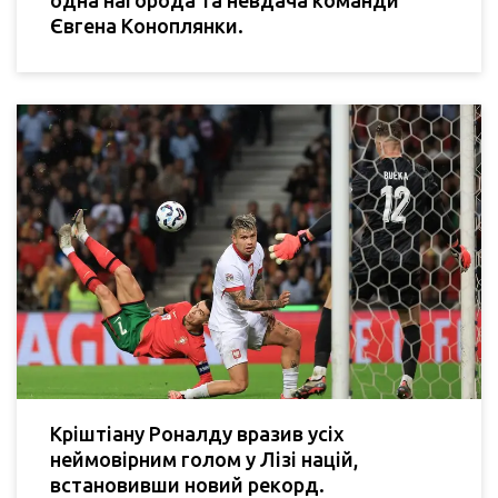
Євгена Коноплянки.
Кріштіану Роналду вразив усіх
неймовірним голом у Лізі націй,
встановивши новий рекорд.