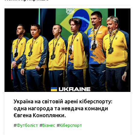
Україна на світовій арені кіберспорту:
одна нагорода та невдача команди
Євгена Коноплянки.
#
#
#
Футболіст
Бізнес
Кіберспорт