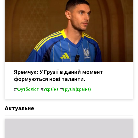
Яремчук: У Грузії в даний момент
формуються нові таланти.
#
#
#
Футболіст
Україна
Грузія (країна)
Актуальне