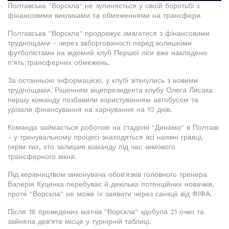
Полтавська "Ворскла" не зупиняється у своїй боротьбі з
фінансовими викликами та обмеженнями на трансфери.
Полтавська "Ворскла" продовжує змагатися з фінансовими
труднощами - через заборгованості перед колишніми
футболістами на відомий клуб Першої ліги вже накладено
п'ять трансферних обмежень.
За останньою інформацією, у клубі зіткнулись з новими
труднощами. Рішенням віцепрезидента клубу Олега Лисака
першу команду позбавили користуванням автобусом та
урізали фінансування на харчування на 10 днів.
Команда займається роботою на стадіоні "Динамо" в Полтаві
- у тренувальному процесі знаходяться всі наявні гравці,
окрім тих, хто залишив команду під час зимового
трансферного вікна.
Під керівництвом виконувача обов'язків головного тренера
Валерія Куценка перебуває й декілька потенційних новачків,
проте "Ворскла" не може їх заявити через санкції від ФІФА.
Після 18 проведених матчів "Ворскла" здобула 21 очко та
зайняла дев'яте місце у турнірній таблиці.