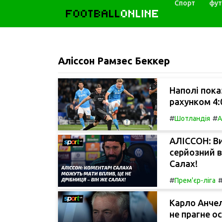
Спорт
фут
FOOTBALL
ONLINE
Аліссон Рамзес Беккер
Наполі пока
рахунком 4:0
#
#
Шотландія
А
АЛІССОН: В
серйозний в
Салах!
#
Прем'єр-ліга
Карло Анчело
не прагне о