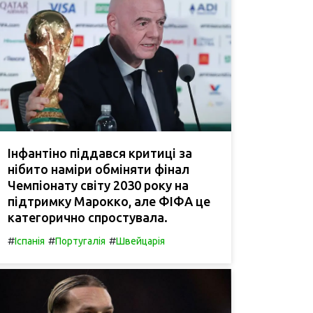
Інфантіно піддався критиці за
нібито наміри обміняти фінал
Чемпіонату світу 2030 року на
підтримку Марокко, але ФІФА це
категорично спростувала.
#
#
#
Іспанія
Португалія
Швейцарія