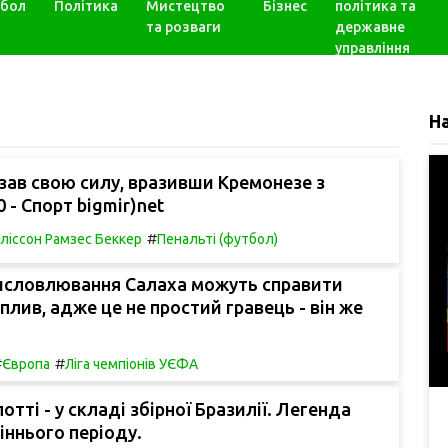
бол
Політика
Мистецтво
Бізнес
політика та
та розваги
державне
управління
Н
зав свою силу, вразивши Кремонезе з
 - Спорт bigmir)net
#
ліссон Рамзес Беккер
Пенальті (футбол)
исловлювання Салаха можуть справити
плив, адже це не простий гравець - він же
#
#
Європа
Ліга чемпіонів УЄФА
тті - у складі збірної Бразилії. Легенда
сіннього періоду.