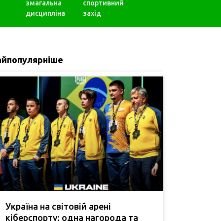
змагальна
спортивний
дисципліна
захід
айпопулярніше
Україна на світовій арені
кіберспорту: одна нагорода та