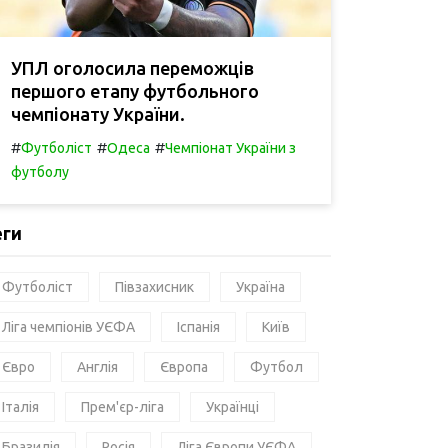
УПЛ оголосила переможців
першого етапу футбольного
чемпіонату України.
#
#
#
Футболіст
Одеса
Чемпіонат України з
футболу
еги
Футболіст
Півзахисник
Україна
Ліга чемпіонів УЄФА
Іспанія
Київ
Євро
Англія
Європа
Футбол
Італія
Прем'єр-ліга
Українці
Бразилія
Росія
Ліга Європи УЄФА