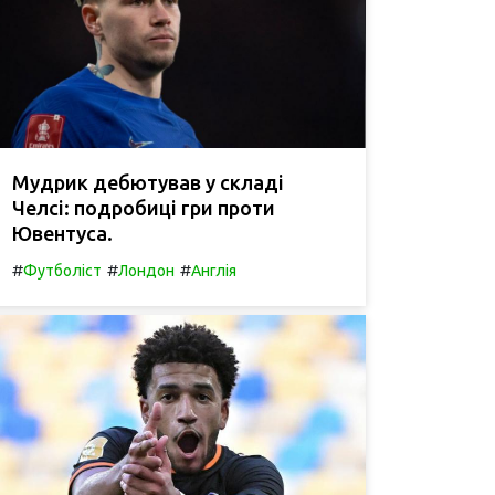
Мудрик дебютував у складі
Челсі: подробиці гри проти
Ювентуса.
#
#
#
Футболіст
Лондон
Англія