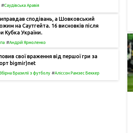
#
Саудівська Аравія
виправдав сподівань, а Шовковський
ожим на Саутгейта. 16 висновків після
ри Кубка України.
#
па
Андрій Ярмоленко
ловив свої враження від першої гри за
орт bigmir)net
#
Збірна Бразилії з футболу
Аліссон Рамзес Беккер