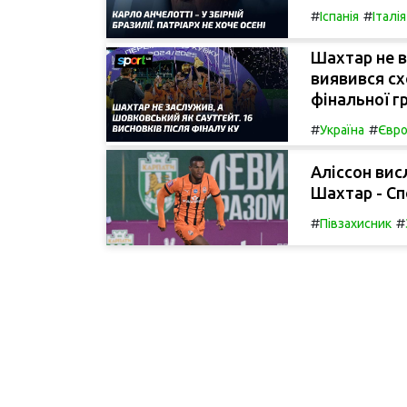
#
#
Іспанія
Італія
Шахтар не 
виявився сх
фінальної г
#
#
Україна
Євро
Аліссон вис
Шахтар - Сп
#
#
Півзахисник