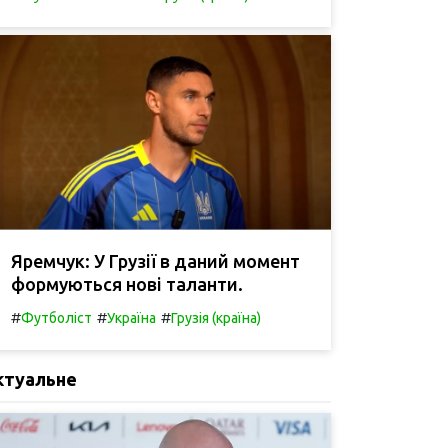
Яремчук: У Грузії в даний момент
формуються нові таланти.
#
#
#
Футболіст
Україна
Грузія (країна)
ктуальне