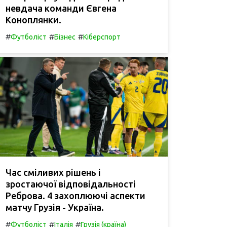
невдача команди Євгена
Коноплянки.
#
#
#
Футболіст
Бізнес
Кіберспорт
Час сміливих рішень і
зростаючої відповідальності
Реброва. 4 захоплюючі аспекти
матчу Грузія - Україна.
#
#
#
Футболіст
Італія
Грузія (країна)