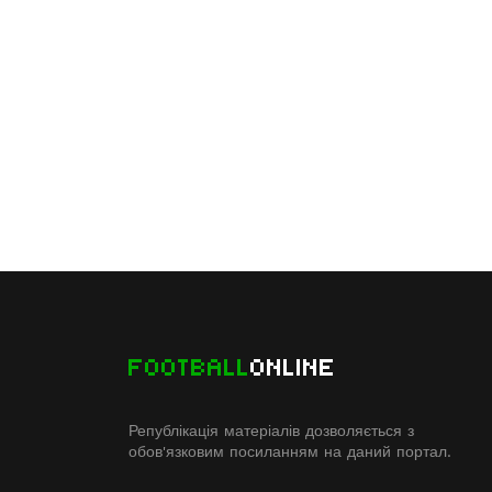
FOOTBALL
ONLINE
Републікація матеріалів дозволяється з
обов'язковим посиланням на даний портал.