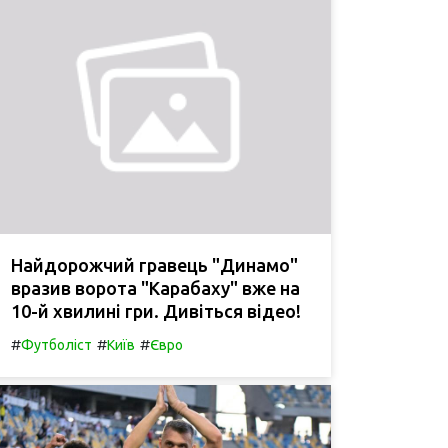
Найдорожчий гравець "Динамо"
вразив ворота "Карабаху" вже на
10-й хвилині гри. Дивіться відео!
#
#
#
Футболіст
Київ
Євро