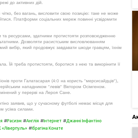
режі до активних дій.
 чітко, без вагань, висловити свою позицію: таке не може
йтися. Платформи соціальних мереж повинні усвідомити
и та ресурсами, здатними протистояти розповсюдженню
ультатними. Дозволяти расистським висловлюванням
ий вибір, який продовжує завдавати шкоди гравцям, їхнім
а. Їй треба протистояти, боротися з нею та викорінити її
іонів проти Галатасарая (4:0 на користь "мерсисайдців"),
ігерійським нападником "левів" Віктором Осімгеном.
мінений у перерві на Лероя Сане.
тіно заявив, що у сучасному футболі немає місця для
им усіма силами.
А
#
#
#
#
ія
Расизм
Англія
Інтернет
Джанні Інфантіно
#
 «Ліверпуль»
Ібрагіма Конате