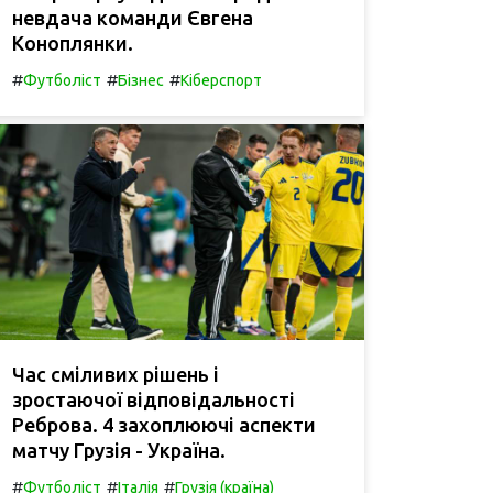
невдача команди Євгена
Коноплянки.
#
#
#
Футболіст
Бізнес
Кіберспорт
Час сміливих рішень і
зростаючої відповідальності
Реброва. 4 захоплюючі аспекти
матчу Грузія - Україна.
#
#
#
Футболіст
Італія
Грузія (країна)