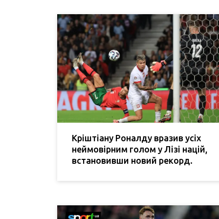
Кріштіану Роналду вразив усіх
неймовірним голом у Лізі націй,
встановивши новий рекорд.