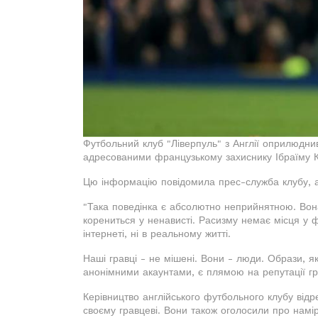
Футбольний клуб "Ліверпуль" з Англії оприлюднив
адресованими французькому захиснику Ібраїму К
Цю інформацію повідомила прес-служба клубу, а
"Така поведінка є абсолютно неприйнятною. Вона
корениться у ненависті. Расизму немає місця у фу
інтернеті, ні в реальному житті.
Наші гравці - не мішені. Вони - люди. Образи, як
анонімними акаунтами, є плямою на репутації г
Керівництво англійського футбольного клубу відр
своєму гравцеві. Вони також оголосили про намір