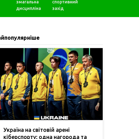
змагальна
спортивний
дисципліна
захід
айпопулярніше
Україна на світовій арені
кіберспорту: одна нагорода та