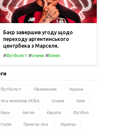
Баєр завершив угоду щодо
переходу аргентинського
центрбека з Марселя.
#
#
#
Футболіст
Іспанія
Бізнес
еги
Футболіст
Півзахисник
Україна
Ліга чемпіонів УЄФА
Іспанія
Київ
Євро
Англія
Європа
Футбол
Італія
Прем'єр-ліга
Українці