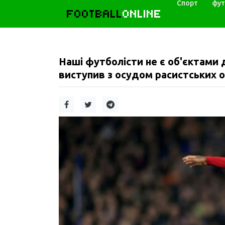
Спорт
фут
FOOTBALL
ONLINE
Наші футболісти не є об'єктами 
виступив з осудом расистських о