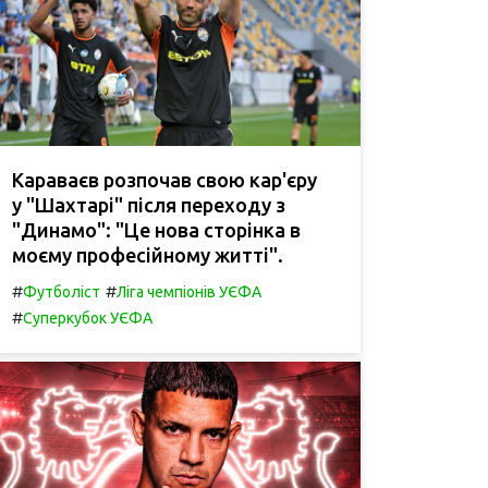
Караваєв розпочав свою кар'єру
у "Шахтарі" після переходу з
"Динамо": "Це нова сторінка в
моєму професійному житті".
#
#
Футболіст
Ліга чемпіонів УЄФА
#
Суперкубок УЄФА