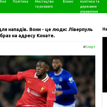
бол
Політика
Мистецтво
Бізнес
політика та
та розваги
державне
управління
для нападів. Вони - це люди: Ліверпуль
Н
браз на адресу Конате.
#
Спорт