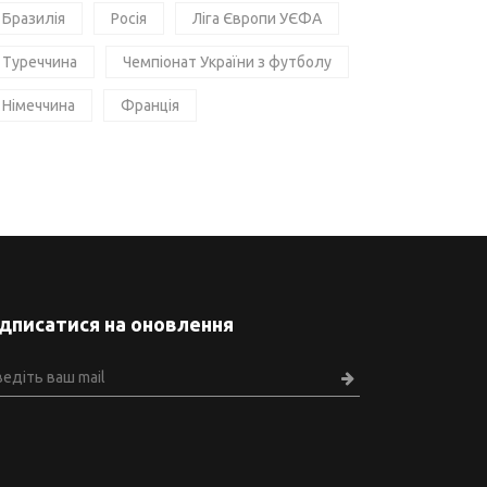
Бразилія
Росія
Ліга Європи УЄФА
Туреччина
Чемпіонат України з футболу
Німеччина
Франція
ідписатися на оновлення