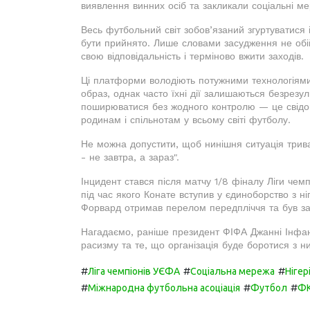
виявлення винних осіб та закликали соціальні ме
Весь футбольний світ зобов’язаний згуртуватися і
бути прийнято. Лише словами засудження не обі
свою відповідальність і терміново вжити заходів.
Ці платформи володіють потужними технологіям
образ, однак часто їхні дії залишаються безрез
поширюватися без жодного контролю — це свідом
родинам і спільнотам у всьому світі футболу.
Не можна допустити, щоб нинішня ситуація тривал
- не завтра, а зараз".
Інцидент стався після матчу 1/8 фіналу Ліги чемп
під час якого Конате вступив у єдиноборство з н
Форвард отримав перелом передпліччя та був за
Нагадаємо, раніше президент ФІФА Джанні Інфан
расизму та те, що організація буде боротися з н
#
#
#
Ліга чемпіонів УЄФА
Соціальна мережа
Нігер
#
#
#
Міжнародна футбольна асоціація
Футбол
ФК