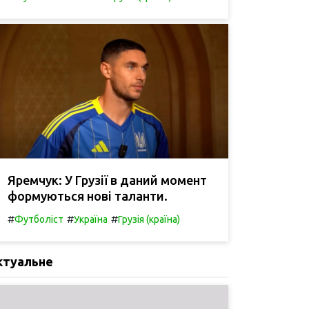
Яремчук: У Грузії в даний момент
формуються нові таланти.
#
#
#
Футболіст
Україна
Грузія (країна)
ктуальне