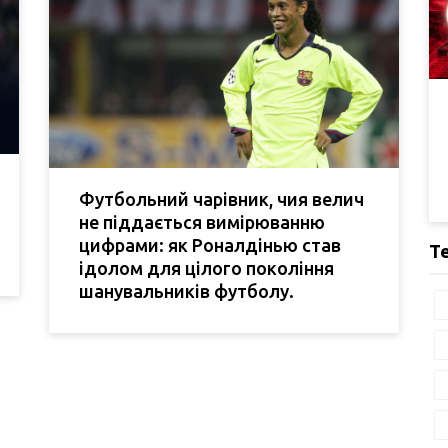
Футбольний чарівник, чия велич
не піддається вимірюванню
цифрами: як Роналдінью став
Т
ідолом для цілого покоління
шанувальників футболу.