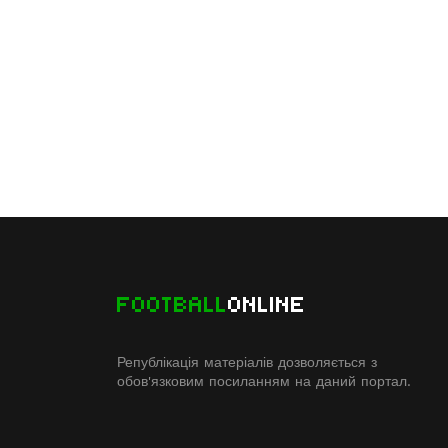
FOOTBALL
ONLINE
Републікація матеріалів дозволяється з
обов'язковим посиланням на даний портал.