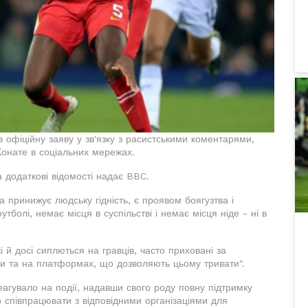
 офіційну заяву у зв'язку з расистськими коментарями,
онате в соціальних мережах.
 додаткові відомості надає BBC.
 принижує людську гідність, є проявом боягузтва і
тболі, немає місця в суспільстві і немає місця ніде - ні в
і й досі сиплються на гравців, часто приховані за
ри та на платформах, що дозволяють цьому тривати".
еагувало на події, надавши свого роду повну підтримку
 співпрацювати з відповідними організаціями для