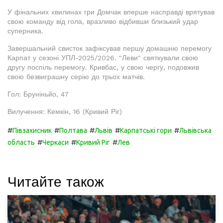
У фінальних хвилинах гри Домчак вперше насправді врятував
свою команду від гола, вразливо відбивши близький удар
суперника.
Завершальний свисток зафіксував першу домашню перемогу
Карпат у сезоні УПЛ-2025/2026. "Леви" святкували свою
другу поспіль перемогу. Кривбас, у свою чергу, подовжив
свою безвиграшну серію до трьох матчів.
Гол: Бруніньйо, 47
Вилучення: Кемкін, 16 (Кривий Ріг)
#
#
#
#
#
Півзахисник
Полтава
Львів
Карпатські гори
Львівська
#
#
#
область
Черкаси
Кривий Ріг
Лев
Читайте також