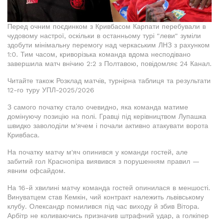
Перед очним поєдинком з Кривбасом Карпати перебували в
чудовому настрої, оскільки в останньому турі "леви" зуміли
здобути мінімальну перемогу над черкаським ЛНЗ з рахунком
1:0. Тим часом, криворізька команда вдома несподівано
завершила матч внічию 2:2 з Полтавою, повідомляє 24 Канал.
Читайте також Розклад матчів, турнірна таблиця та результати
12-го туру УПЛ-2025/2026
З самого початку стало очевидно, яка команда матиме
домінуючу позицію на полі. Гравці під керівництвом Лупашка
швидко заволоділи м'ячем і почали активно атакувати ворота
Кривбаса.
На початку матчу м'яч опинився у команди гостей, але
забитий гол Краснопіра виявився з порушенням правил —
явним офсайдом.
На 16-й хвилині матчу команда гостей опинилася в меншості.
Винуватцем став Кемкін, чий контракт належить львівському
клубу. Олександр помилився під час виходу й збив Вітора.
Арбітр не коливаючись призначив штрафний удар, а голкіпер