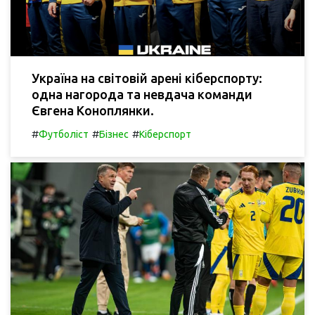
Україна на світовій арені кіберспорту:
одна нагорода та невдача команди
Євгена Коноплянки.
#
#
#
Футболіст
Бізнес
Кіберспорт