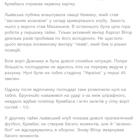
Кривбаса отримав червону картку.
Львівська публіка влаштувала овації Кемкіну, який став
"засланим козачком" у складі криворізького клубу. Замість
нього у ворота став Маханьков. В останнього була ціла гора
роботи у першому таймі. Тільки активний вінгер Карпат Вітор
декілька разів пробивав по його володіннях. Не щастило
цього вечора іноземному вінгеру "левів", який бив із різних
позицій.
Біля воріт Домчака ж була доволі спокійна ситуація. Попри
більшість господарям не вдалось піти на перерву ведучи у
рахунку. Нулі були на табло стадіону "Україна" у перші 45
хвилин.
Одразу після відпочинку господарі таки розмочили нулі на
табло. Бруніньйо наважився на удар з-за меж штрафного,
невдало відбив голкіпер Кривбаса і м'яч залетів у сітку воріт
гостей - 1:0.
У другому таймі львівський клуб показав доволі прагматичний
футбол, Кривбас не створив багато моментів, але й "зелено-
білі" не відсиджувались в обороні. Знову Вітор змарнував
багато моментів.