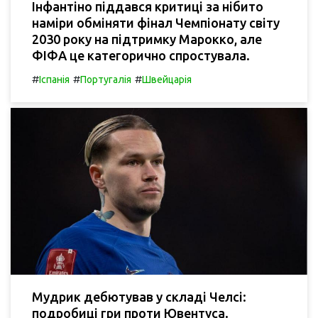
Інфантіно піддався критиці за нібито
наміри обміняти фінал Чемпіонату світу
2030 року на підтримку Марокко, але
ФІФА це категорично спростувала.
#
#
#
Іспанія
Португалія
Швейцарія
Мудрик дебютував у складі Челсі:
подробиці гри проти Ювентуса.