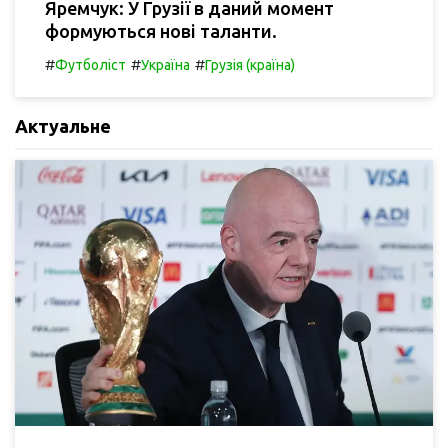
Яремчук: У Грузії в даний момент
формуються нові таланти.
#
#
#
Футболіст
Україна
Грузія (країна)
Актуальне