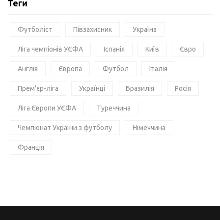
Теги
Футболіст
Півзахисник
Україна
Ліга чемпіонів УЄФА
Іспанія
Київ
Євро
Англія
Європа
Футбол
Італія
Прем'єр-ліга
Українці
Бразилія
Росія
Ліга Європи УЄФА
Туреччина
Чемпіонат України з футболу
Німеччина
Франція