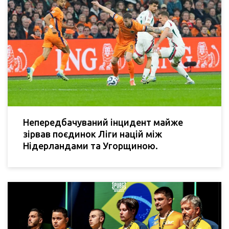
Непередбачуваний інцидент майже
зірвав поєдинок Ліги націй між
Нідерландами та Угорщиною.