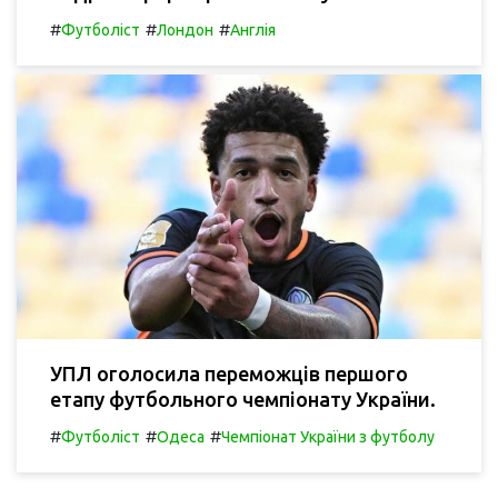
#
#
#
Футболіст
Лондон
Англія
УПЛ оголосила переможців першого
етапу футбольного чемпіонату України.
#
#
#
Футболіст
Одеса
Чемпіонат України з футболу