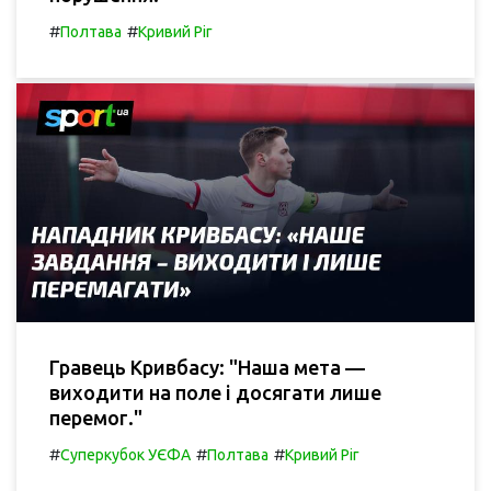
#
#
Полтава
Кривий Ріг
Гравець Кривбасу: "Наша мета —
виходити на поле і досягати лише
перемог."
#
#
#
Суперкубок УЄФА
Полтава
Кривий Ріг