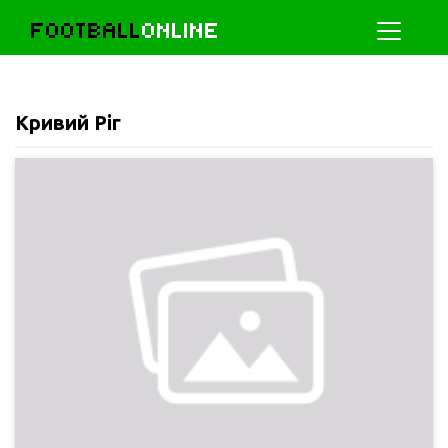
FOOTBALL
ONLINE
Кривий Ріг