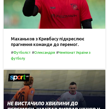
Маханьков з Кривбасу підкреслює
прагнення команди до перемог.
#
#
#
Футболіст
Олександрія
Чемпіонат України з
футболу