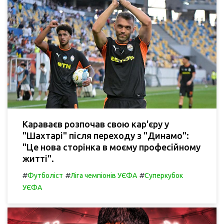
Караваєв розпочав свою кар'єру у
"Шахтарі" після переходу з "Динамо":
"Це нова сторінка в моєму професійному
житті".
#
#
#
Футболіст
Ліга чемпіонів УЄФА
Суперкубок
УЄФА