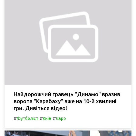
Найдорожчий гравець "Динамо" вразив
ворота "Карабаху" вже на 10-й хвилині
гри. Дивіться відео!
#
#
#
Футболіст
Київ
Євро