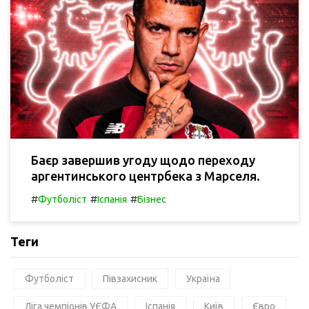
Баєр завершив угоду щодо переходу
аргентинського центрбека з Марселя.
#
#
#
Футболіст
Іспанія
Бізнес
Теги
Футболіст
Півзахисник
Україна
Ліга чемпіонів УЄФА
Іспанія
Київ
Євро