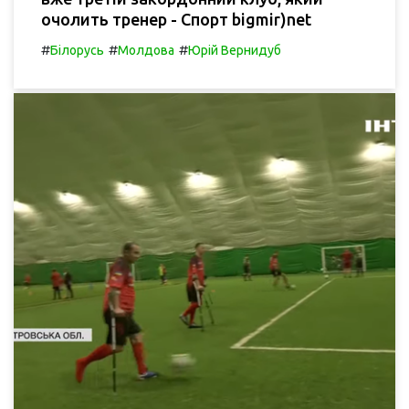
очолить тренер - Спорт bigmir)net
#
#
#
Білорусь
Молдова
Юрій Вернидуб