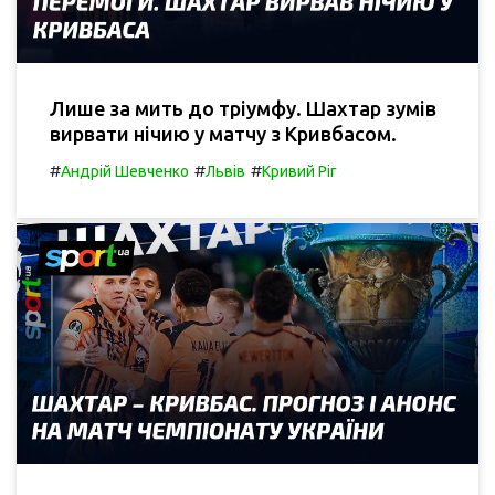
Лише за мить до тріумфу. Шахтар зумів
вирвати нічию у матчу з Кривбасом.
#
#
#
Андрій Шевченко
Львів
Кривий Ріг