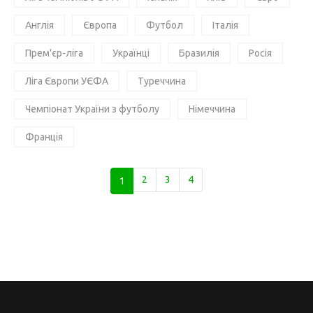
Англія
Європа
Футбол
Італія
Прем'єр-ліга
Українці
Бразилія
Росія
Ліга Європи УЄФА
Туреччина
Чемпіонат України з футболу
Німеччина
Франція
1
2
3
4