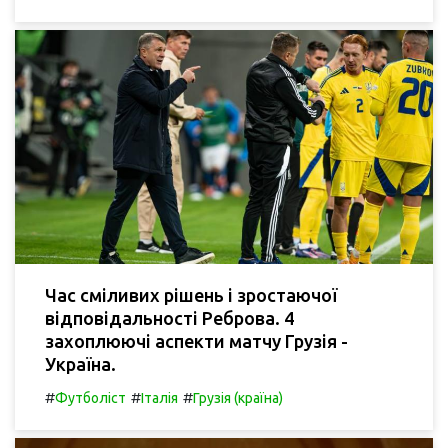
Час сміливих рішень і зростаючої
відповідальності Реброва. 4
захоплюючі аспекти матчу Грузія -
Україна.
#
#
#
Футболіст
Італія
Грузія (країна)