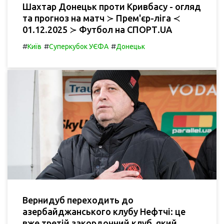
Шахтар Донецьк проти Кривбасу - огляд
та прогноз на матч ≻ Прем'єр-ліга ≺
01.12.2025 ≻ Футбол на СПОРТ.UA
#
#
#
Київ
Суперкубок УЄФА
Донецьк
Вернидуб переходить до
азербайджанського клубу Нефтчі: це
вже третій закордонний клуб, який