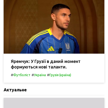
Яремчук: У Грузії в даний момент
формуються нові таланти.
#
#
#
Футболіст
Україна
Грузія (країна)
Актуальне