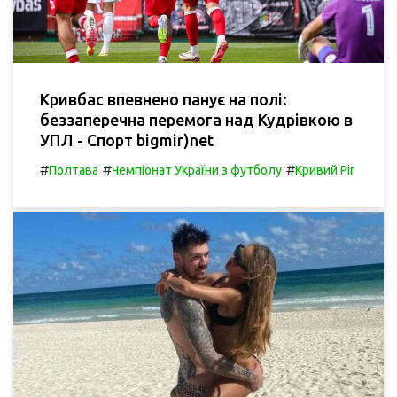
Кривбас впевнено панує на полі:
беззаперечна перемога над Кудрівкою в
УПЛ - Спорт bigmir)net
#
#
#
Полтава
Чемпіонат України з футболу
Кривий Ріг