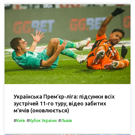
Українська Прем'єр-ліга: підсумки всіх
зустрічей 11-го туру, відео забитих
м'ячів (оновлюється)
#
#
#
Київ
Кубок України
Львів