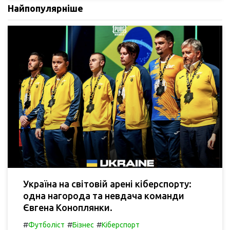
Найпопулярніше
Україна на світовій арені кіберспорту:
одна нагорода та невдача команди
Євгена Коноплянки.
#
#
#
Футболіст
Бізнес
Кіберспорт