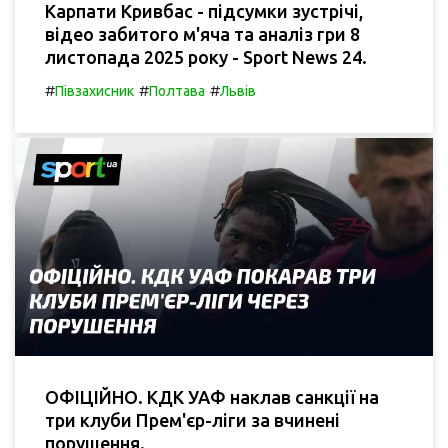
Карпати Кривбас - підсумки зустрічі,
відео забитого м'яча та аналіз гри 8
листопада 2025 року - Sport News 24.
#
#
#
Півзахисник
Полтава
Львів
ОФІЦІЙНО. КДК УАФ наклав санкції на
три клуби Прем'єр-ліги за вчинені
порушення.