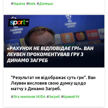
#
#
#
Україна
Київ
Донецьк
"Результат не відображає суть гри". Ван
Леувен висловив свою думку щодо
матчу з Динамо Загреб.
#
#
#
Ліга чемпіонів УЄФА
Загреб
Кривий Ріг