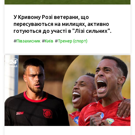
У Кривому Розі ветерани, що
пересуваються на милицях, активно
готуються до участі в "Лізі сильних".
#
#
#
Півзахисник
Київ
Тренер (спорт)