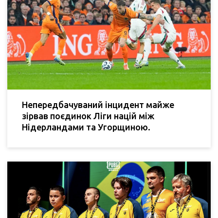
Непередбачуваний інцидент майже
зірвав поєдинок Ліги націй між
Нідерландами та Угорщиною.