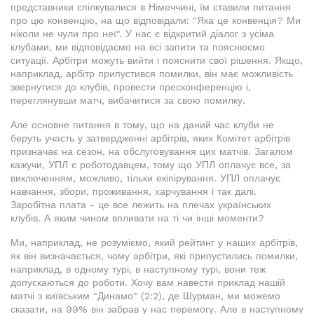
представники спілкувалися в Німеччині, їм ставили питання
про цю конвенцію, на що відповідали: "Яка це конвенція? Ми
ніколи не чули про неї". У нас є відкритий діалог з усіма
клубами, ми відповідаємо на всі запити та пояснюємо
ситуації. Арбітри можуть вийти і пояснити свої рішення. Якщо,
наприклад, арбітр припустився помилки, він має можливість
звернутися до клубів, провести пресконференцію і,
переглянувши матч, вибачитися за свою помилку.
Але основне питання в тому, що на даний час клуби не
беруть участь у затвердженні арбітрів, яких Комітет арбітрів
призначає на сезон, на обслуговування цих матчів. Загалом
кажучи, УПЛ є роботодавцем, тому що УПЛ оплачує все, за
виключенням, можливо, тільки екіпірування. УПЛ оплачує
навчання, збори, проживання, харчування і так далі.
Заробітна плата - це все лежить на плечах українських
клубів. А яким чином впливати на ті чи інші моменти?
Ми, наприклад, не розуміємо, який рейтинг у наших арбітрів,
як він визначається, чому арбітри, які припустились помилки,
наприклад, в одному турі, в наступному турі, вони теж
допускаються до роботи. Хочу вам навести приклад нашій
матчі з київським "Динамо" (2:2), де Шурман, ми можемо
сказати, на 99% він забрав у нас перемогу. Але в наступному