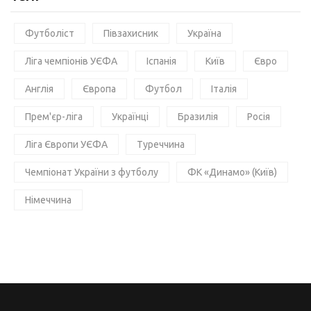
Футболіст
Півзахисник
Україна
Ліга чемпіонів УЄФА
Іспанія
Київ
Євро
Англія
Європа
Футбол
Італія
Прем'єр-ліга
Українці
Бразилія
Росія
Ліга Європи УЄФА
Туреччина
Чемпіонат України з футболу
ФК «Динамо» (Київ)
Німеччина