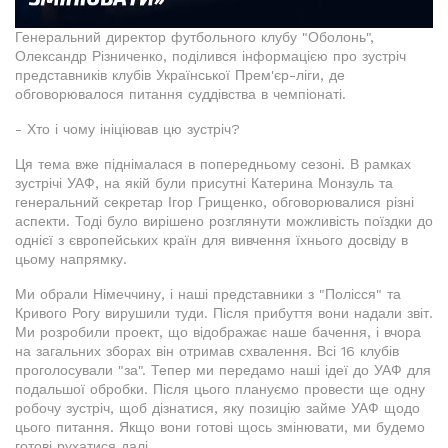
Генеральний директор футбольного клубу "Оболонь",
Олександр Різниченко, поділився інформацією про зустріч
представників клубів Української Прем'єр-ліги, де
обговорювалося питання суддівства в чемпіонаті.
- Хто і чому ініціював цю зустріч?
Ця тема вже піднімалася в попередньому сезоні. В рамках
зустрічі УАФ, на якій були присутні Катерина Монзуль та
генеральний секретар Ігор Грищенко, обговорювалися різні
аспекти. Тоді було вирішено розглянути можливість поїздки до
однієї з європейських країн для вивчення їхнього досвіду в
цьому напрямку.
Ми обрали Німеччину, і наші представники з "Полісся" та
Кривого Рогу вирушили туди. Після прибуття вони надали звіт.
Ми розробили проект, що відображає наше бачення, і вчора
на загальних зборах він отримав схвалення. Всі 16 клубів
проголосували "за". Тепер ми передамо наші ідеї до УАФ для
подальшої обробки. Після цього плануємо провести ще одну
робочу зустріч, щоб дізнатися, яку позицію займе УАФ щодо
цього питання. Якщо вони готові щось змінювати, ми будемо
готові рухатися далі.