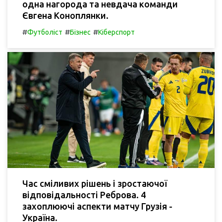
одна нагорода та невдача команди
Євгена Коноплянки.
#
#
#
Футболіст
Бізнес
Кіберспорт
Час сміливих рішень і зростаючої
відповідальності Реброва. 4
захоплюючі аспекти матчу Грузія -
Україна.