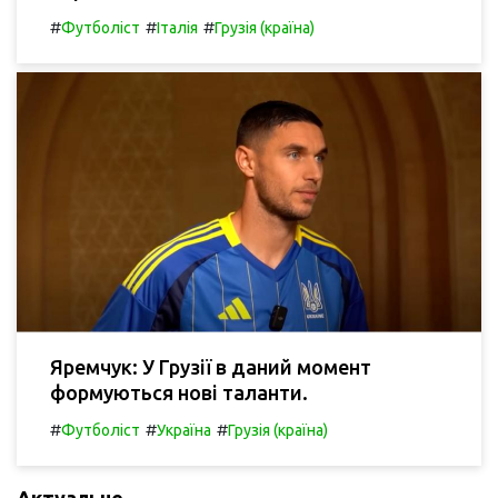
#
#
#
Футболіст
Італія
Грузія (країна)
Яремчук: У Грузії в даний момент
формуються нові таланти.
#
#
#
Футболіст
Україна
Грузія (країна)
Актуальне