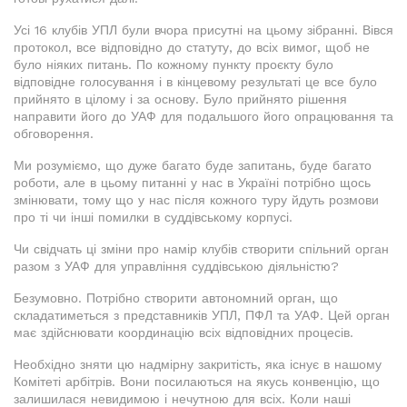
Усі 16 клубів УПЛ були вчора присутні на цьому зібранні. Вівся
протокол, все відповідно до статуту, до всіх вимог, щоб не
було ніяких питань. По кожному пункту проєкту було
відповідне голосування і в кінцевому результаті це все було
прийнято в цілому і за основу. Було прийнято рішення
направити його до УАФ для подальшого його опрацювання та
обговорення.
Ми розуміємо, що дуже багато буде запитань, буде багато
роботи, але в цьому питанні у нас в Україні потрібно щось
змінювати, тому що у нас після кожного туру йдуть розмови
про ті чи інші помилки в суддівському корпусі.
Чи свідчать ці зміни про намір клубів створити спільний орган
разом з УАФ для управління суддівською діяльністю?
Безумовно. Потрібно створити автономний орган, що
складатиметься з представників УПЛ, ПФЛ та УАФ. Цей орган
має здійснювати координацію всіх відповідних процесів.
Необхідно зняти цю надмірну закритість, яка існує в нашому
Комітеті арбітрів. Вони посилаються на якусь конвенцію, що
залишилася невидимою і нечутною для всіх. Коли наші