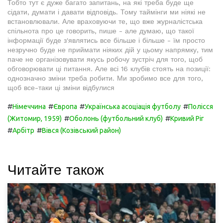
Тобто тут є дуже багато запитань, на які треба буде ще
сідати, думати і давати відповідь. Тому таймінги ми ніякі не
встановлювали. Але враховуючи те, що вже журналістська
спільнота про це говорить, пише - але думаю, що такої
інформації буде з'являтись все більше і більше - їм просто
незручно буде не приймати ніяких дій у цьому напрямку, тим
паче не організовувати якусь робочу зустріч для того, щоб
обговорювати ці питання. Але всі 16 клубів стоять на позиції:
однозначно зміни треба робити. Ми зробимо все для того,
щоб все-таки ці зміни відбулися
#
#
#
#
Німеччина
Європа
Українська асоціація футболу
Полісся
#
#
(Житомир, 1959)
Оболонь (футбольний клуб)
Кривий Ріг
#
#
Арбітр
Вівся (Козівський район)
Читайте також