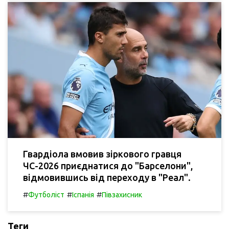
Гвардіола вмовив зіркового гравця
ЧС-2026 приєднатися до "Барселони",
відмовившись від переходу в "Реал".
#
#
#
Футболіст
Іспанія
Півзахисник
Теги