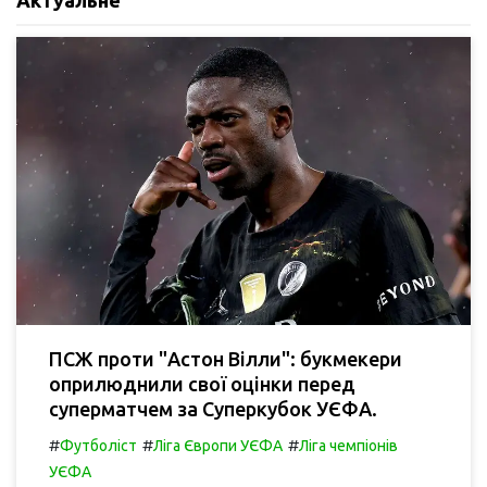
ПСЖ проти "Астон Вілли": букмекери
оприлюднили свої оцінки перед
суперматчем за Суперкубок УЄФА.
#
#
#
Футболіст
Ліга Європи УЄФА
Ліга чемпіонів
УЄФА