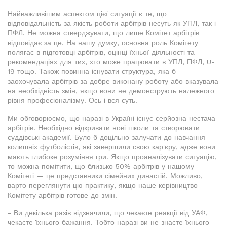
Найважливішим аспектом цієї ситуації є те, що
відповідальність за якість роботи арбітрів несуть як УПЛ, так і
ПФЛ. Не можна стверджувати, що лише Комітет арбітрів
відповідає за це. На нашу думку, основна роль Комітету
полягає в підготовці арбітрів, оцінці їхньої діяльності та
рекомендаціях для тих, хто може працювати в УПЛ, ПФЛ, U-
19 тощо. Також повинна існувати структура, яка б
заохочувала арбітрів за добре виконану роботу або вказувала
на необхідність змін, якщо вони не демонструють належного
рівня професіоналізму. Ось і вся суть.
Ми обговорюємо, що наразі в Україні існує серйозна нестача
арбітрів. Необхідно відкривати нові школи та створювати
суддівські академії. Було б доцільно залучати до навчання
колишніх футболістів, які завершили свою кар'єру, адже вони
мають глибоке розуміння гри. Якщо проаналізувати ситуацію,
то можна помітити, що близько 50% арбітрів у нашому
Комітеті — це представники сімейних династій. Можливо,
варто переглянути цю практику, якщо наше керівництво
Комітету арбітрів готове до змін.
- Ви декілька разів відзначили, що чекаєте реакції від УАФ,
чекаєте їхнього бажання. Тобто наразі ви не знаєте їхнього