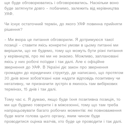
ще буде обговорюватись і обговорюватись. Наскільки воно
буде затягнути довго - побачимо, залежить від керівництва
УАФ.
Чи існує остаточний термін, до якого УАФ повинна прийняти
рішення?
- Ми вчора це питання обговорили. Я дотримуюся такої
позиції - ставити якісь конкретні умови в цьому питанні ми
вирішили, що не будемо, тому що можуть бути різні питання
у керівництві, про які ми не знаємо. Можливо, заплановані
якісь у них робочі поїздки і так далі. Але є офіційне
звернення до УАФ. В Україні діє закон про звернення
громадян до юридичних структур, де написано, що протягом
30 днів вони зобов'язані нам надати відповідь позитивну чи
негативну, чи призначити зустріч в якихось там вибіркових
термінах, 15 днів і так далі.
Тому час є. Я думаю, якщо буде їхня позитивна позиція, то
ми ще будемо говорити і в міжсезонні, тому що там треба
напрацьовувати багато робочих моментів: які повноваження
буде мати голова цього органу, яким чином буде
проводитися оцінка матчів, хто буде це проводити і так далі.