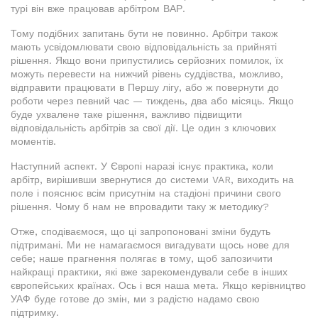
турі він вже працював арбітром ВАР.
Тому подібних запитань бути не повинно. Арбітри також
мають усвідомлювати свою відповідальність за прийняті
рішення. Якщо вони припустились серйозних помилок, їх
можуть перевести на нижчий рівень суддівства, можливо,
відправити працювати в Першу лігу, або ж повернути до
роботи через певний час — тиждень, два або місяць. Якщо
буде ухвалене таке рішення, важливо підвищити
відповідальність арбітрів за свої дії. Це один з ключових
моментів.
Наступний аспект. У Європі наразі існує практика, коли
арбітр, вирішивши звернутися до системи VAR, виходить на
поле і пояснює всім присутнім на стадіоні причини свого
рішення. Чому б нам не впровадити таку ж методику?
Отже, сподіваємося, що ці запропоновані зміни будуть
підтримані. Ми не намагаємося вигадувати щось нове для
себе; наше прагнення полягає в тому, щоб запозичити
найкращі практики, які вже зарекомендували себе в інших
європейських країнах. Ось і вся наша мета. Якщо керівництво
УАФ буде готове до змін, ми з радістю надамо свою
підтримку.