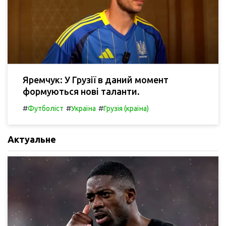
Яремчук: У Грузії в даний момент
формуються нові таланти.
#
#
#
Футболіст
Україна
Грузія (країна)
Актуальне