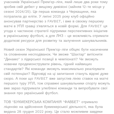
учасників Української Прем'єр-ліги, який лише два роки тому
зробив свій дебют у вищому дивізіоні (зайняв 12-те місце у
сезоні 2024/25). Це перша команда з Черкащини, яка
потрапила до еліти. У липні 2025 року клуб офіційно
анонсував партнерство з FAVBET, і вже в своєму першому
матчі в УПЛ гравці з'являться в новій формі. Для FAVBET ця
угода є частиною стратегії підтримки перспективних ініціатив
в українському футболі, а для ЛНЗ - це можливість отримати
додаткові ресурси для розвитку та залучення шанувальників.
Новий сезон Української Прем'єр-ліги обіцяє бути насиченим
та сповненим несподіванок. Чи зможе "Шахтар" витіснити
"Динамо" з лідерської позиції в чемпіонаті? Чи зможуть
новачки продемонструвати рівень, гідний найвищих
стандартів? Які команди зможуть максимально реалізувати
свій потенціал? Відповіді на ці запитання стануть відомі дуже
скоро. А поки що FAVBET вже запустив лінію ставок на матчі
першого туру УПЛ, тож справжні шанувальники спорту можуть
вже зараз підтримати улюблені команди та випробувати свої
знання про український футбол.
ТОВ "БУКМЕКЕРСЬКА КОМПАНІЯ "ФАВБЕТ" отримало
ліцензію на здійснення букмекерської діяльності, яка була
видана 28 грудня 2022 року. Це стало можливим завдяки