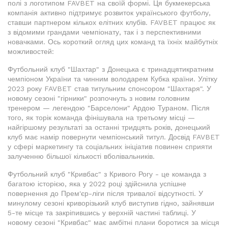
полі з логотипом FAVBET на своїй формі. Ця букмекерська
компанія активно підтримує розвиток українського футболу,
ставши партнером кількох елітних клубів. FAVBET працює як
з відомими грандами чемпіонату, так і з перспективними
новачками. Ось короткий огляд цих команд та їхніх майбутніх
можливостей:
Футбольний клуб "Шахтар" з Донецька є тринадцятикратним
чемпіоном України та чинним володарем Кубка країни. Улітку
2023 року FAVBET став титульним спонсором "Шахтаря". У
новому сезоні "гірники" розпочнуть з новим головним
тренером — легендою "Барселони" Ардою Тураном. Після
того, як торік команда фінішувала на третьому місці —
найгіршому результаті за останні тридцять років, донецький
клуб має намір повернути чемпіонський титул. Досвід FAVBET
у сфері маркетингу та соціальних ініціатив повинен сприяти
залученню більшої кількості вболівальників.
Футбольний клуб "Кривбас" з Кривого Рогу - це команда з
багатою історією, яка у 2022 році здійснила успішне
повернення до Прем'єр-ліги після тривалої відсутності. У
минулому сезоні криворізький клуб виступив гідно, зайнявши
5-те місце та закріпившись у верхній частині таблиці. У
новому сезоні "Кривбас" має амбітні плани боротися за місця