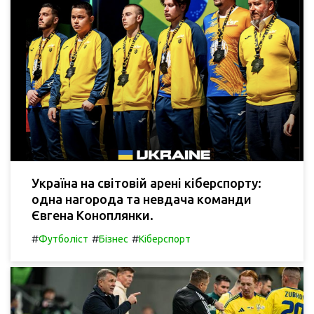
Україна на світовій арені кіберспорту:
одна нагорода та невдача команди
Євгена Коноплянки.
#
#
#
Футболіст
Бізнес
Кіберспорт