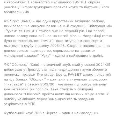
в єврокубках. Партнерство з компанією FAVBET сприяє
реалізації інфраструктурних проектів клубу та підтримці його
вболівальників.
ФК "Рух" (Львів) - ще один представник західного регіону,
який завершив минулий сезон на 8-й сходинці. Співпраця між
"Рухом" та FAVBET триває вже не перший рік, і на порозі
нового сезону вона вийшла на новий рівень. Наприкінці квітня
було оголошено, що FAVBET стає титульним спонсором
львівського клубу з сезону 2025/26. Сторони налаштовані на
довгострокове партнерство, спрямоване на розвиток
молодіжної академії "Руху" - однієї з найкращих в країні.
ФК "Оболонь" (Київ) - столичний клуб, який у сезоні 2024/25
дебютував у Прем'єр-лізі після підвищення і зумів зберегти
прописку, посівши 11-е місце. Бренд FAVBET давно присутній
на футболках "Оболоні" - компанія є титульним спонсором
"пивоварів" з сезону 2019/20 і незмінно підтримує команду
вже четвертий рік поспіль. Така сталість у співпраці
допомогла "Оболоні" пройти шлях від нижчих ліг до еліти. У
новому чемпіонаті перед командою стоїть завдання
закріпитися в УПЛ.
Футбольний клуб ЛНЗ з Черкас - один з наймолодших