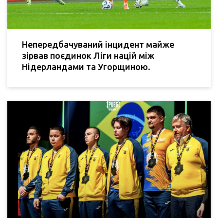
Непередбачуваний інцидент майже
зірвав поєдинок Ліги націй між
Нідерландами та Угорщиною.