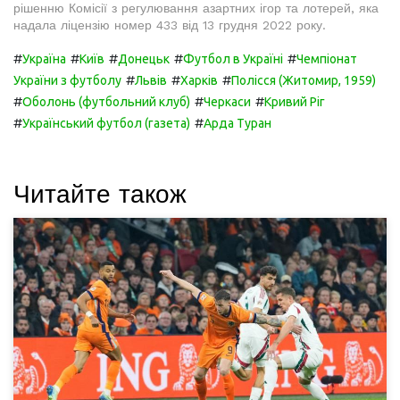
рішенню Комісії з регулювання азартних ігор та лотерей, яка
надала ліцензію номер 433 від 13 грудня 2022 року.
#
#
#
#
#
Україна
Київ
Донецьк
Футбол в Україні
Чемпіонат
#
#
#
України з футболу
Львів
Харків
Полісся (Житомир, 1959)
#
#
#
Оболонь (футбольний клуб)
Черкаси
Кривий Ріг
#
#
Український футбол (газета)
Арда Туран
Читайте також