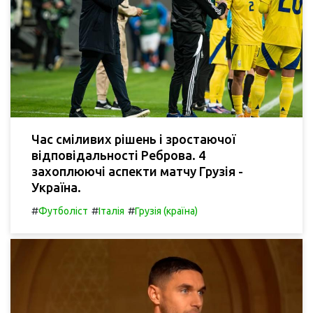
Час сміливих рішень і зростаючої
відповідальності Реброва. 4
захоплюючі аспекти матчу Грузія -
Україна.
#
#
#
Футболіст
Італія
Грузія (країна)