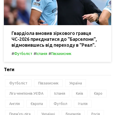
Гвардіола вмовив зіркового гравця
ЧС-2026 приєднатися до "Барселони",
відмовившись від переходу в "Реал".
#
#
#
Футболіст
Іспанія
Півзахисник
Теги
Футболіст
Півзахисник
Україна
Ліга чемпіонів УЄФА
Іспанія
Київ
Євро
Англія
Європа
Футбол
Італія
Прем'єр-ліга
Українці
Бразилія
Росія