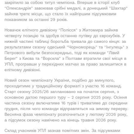
закріпило за собою титул чемпіона. Вперше в історії клуб
"Олександрія" завоював срібні медалі, а донецький "Шахтар"
зайняв третє місце, що стало їх найгіршим підсумковим
показником за останні 29 років.
Новачок елітного дивізіону "Полісся" з Житомира зайняв
четверту позицію та здобув останню путівку до єврокубків. У
нижній частині таблиці боротьба тривала до самого кінця: за
результатами сезону одеський "Чорноморець" та "Інгулець" з
Петрового вибули безпосередньо, тоді як команди "Лівий
Берег" з Києва та "Ворскла" з Полтави втратили свої місця в
УПЛ, програвши у перехідних матчах за право залишитися в
елітному дивізіоні.
Новий сезон чемпіонату України, подібно до минулого,
проходитиме у традиційному форматі з участю 16 команд.
Старт сезону 2025/26 заплановано на початок серпня, з
основною датою першого туру – 2 серпня 2025 року. Осіння
частина сезону включатиме 16 турів і триватиме до середини
грудня, після чого команди відправляться на зимову перерву.
Весняна фаза чемпіонату розпочнеться у лютому 2026 року,
а підсумок сезону намічено на кінець травня 2026 року.
Склад учасників УПЛ зазнав помітних змін. За підсумками