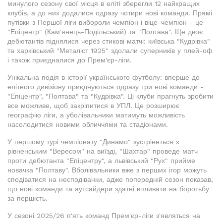
минулого сезону свої місця в еліті зберегли 12 найкращих
клубів, а до них додалися одразу чотири нові команди. Прямі
путівки з Першої ліги вибороли чемпіон і віце-чемпіон - це
"Епіцентр" (Кам'янець-Подільський) та "Полтава". Ще двоє
дебютантів піднялися через стикові матчі: київська "Кудрівка"
та харківський "Металіст 1925" здолали суперників у плей-оф
і також приєдналися до Прем'єр-ліги.
Унікальна подія в історії українського футболу: вперше до
елітного дивізіону приєднуються одразу три нові команди -
"Епіцентр", "Полтава" та "Кудрівка". Ці клуби прагнуть зробити
все можливе, щоб закріпитися в УПЛ. Це розширює
географію ліги, а уболівальники матимуть можливість
насолодитися новими обличчями та стадіонами.
У першому турі чемпіонату "Динамо" зустрінеться з
рівненським "Вересом" на виїзді, "Шахтар" проведе матч
проти дебютанта "Епіцентру", а львівський "Рух" прийме
новачка "Полтаву". Вболівальники вже з перших ігор можуть
сподіватися на несподіванки, адже попередній сезон показав,
що нові команди та аутсайдери здатні впливати на боротьбу
за першість.
У сезоні 2025/26 п'ять команд Прем'єр-ліги з'являться на