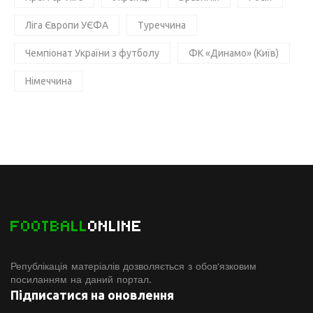
Ліга Європи УЄФА
Туреччина
Чемпіонат України з футболу
ФК «Динамо» (Київ)
Німеччина
FOOTBALL
ONLINE
Републікація матеріалів дозволяється з обов'язковим
посиланням на даний портал.
Підписатися на оновлення