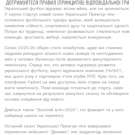
Український футбол відчуває вплив війни, але не зупиняється.
У серпні стартує новий сезон Української Прем'єр-ліги -
головного футбольного турніру країни, який залишається
символом стійкості, спортивного духу та національної єдності.
Попри всі труднощі, чемпіонат розвивається: з'являються нові
команди, зростають амбіції, накаляється конкуренція.
Сезон 2025/26 обіцяє стати незабутнім, адже ми станемо
свідками рекордної кількості нових гравців та несподіваних
змін у силових балансах після вражаючого минулорічного
чемпіонату. Серед тих, хто активно підтримує розвиток
українського футболу, варто відзначити компанію FAVBET,
яка цього року є партнером п'яти клубів УПЛ. Крім того, на
платформі Favbet.ua вже доступна лінія ставок на перші
матчі чемпіонату. Поки команди готуються до старту, саме
час озирнутися на результати минулого сезону та обговорити
основні очікування від нового.
Дивіться також "Золотий м'яч-2025": хто фаворит та у кого
найкращі шанси на перемогу
Останній сезон Української Прем'єр-ліги завершився
перемогою київського "Динамо", яке заздалегідь впевнено