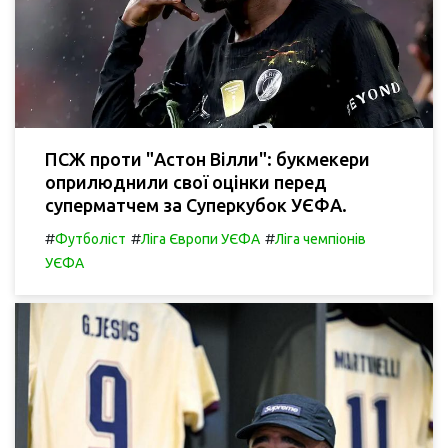
ПСЖ проти "Астон Вілли": букмекери
оприлюднили свої оцінки перед
суперматчем за Суперкубок УЄФА.
#
#
#
Футболіст
Ліга Європи УЄФА
Ліга чемпіонів
УЄФА