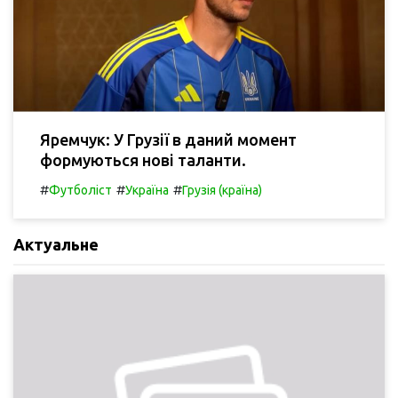
Яремчук: У Грузії в даний момент
формуються нові таланти.
#
#
#
Футболіст
Україна
Грузія (країна)
Актуальне