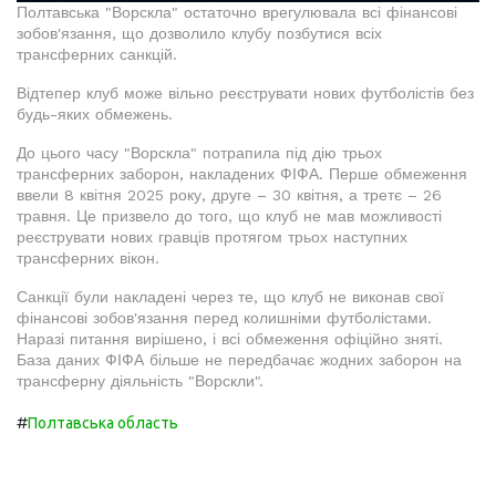
Полтавська "Ворскла" остаточно врегулювала всі фінансові
зобов'язання, що дозволило клубу позбутися всіх
трансферних санкцій.
Відтепер клуб може вільно реєструвати нових футболістів без
будь-яких обмежень.
До цього часу "Ворскла" потрапила під дію трьох
трансферних заборон, накладених ФІФА. Перше обмеження
ввели 8 квітня 2025 року, друге – 30 квітня, а третє – 26
травня. Це призвело до того, що клуб не мав можливості
реєструвати нових гравців протягом трьох наступних
трансферних вікон.
Санкції були накладені через те, що клуб не виконав свої
фінансові зобов'язання перед колишніми футболістами.
Наразі питання вирішено, і всі обмеження офіційно зняті.
База даних ФІФА більше не передбачає жодних заборон на
трансферну діяльність "Ворскли".
#
Полтавська область