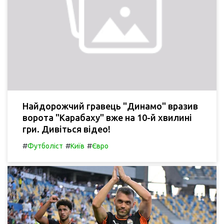
Найдорожчий гравець "Динамо" вразив
ворота "Карабаху" вже на 10-й хвилині
гри. Дивіться відео!
#
#
#
Футболіст
Київ
Євро