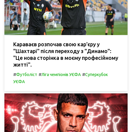
Караваєв розпочав свою кар'єру у
"Шахтарі" після переходу з "Динамо":
"Це нова сторінка в моєму професійному
житті".
#
#
#
Футболіст
Ліга чемпіонів УЄФА
Суперкубок
УЄФА