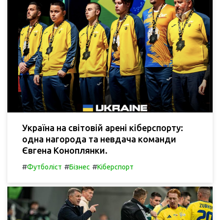
Україна на світовій арені кіберспорту:
одна нагорода та невдача команди
Євгена Коноплянки.
#
#
#
Футболіст
Бізнес
Кіберспорт