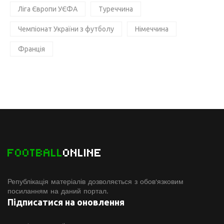
Ліга Європи УЄФА
Туреччина
Чемпіонат України з футболу
Німеччина
Франція
FOOTBALL
ONLINE
Републікація матеріалів дозволяється з обов'язковим
посиланням на даний портал.
Підписатися на оновлення