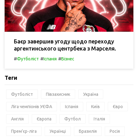
Баєр завершив угоду щодо переходу
аргентинського центрбека з Марселя.
#
#
#
Футболіст
Іспанія
Бізнес
Теги
Футболіст
Півзахисник
Україна
Ліга чемпіонів УЄФА
Іспанія
Київ
Євро
Англія
Європа
Футбол
Італія
Прем'єр-ліга
Українці
Бразилія
Росія