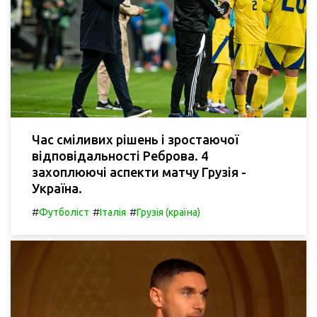
Час сміливих рішень і зростаючої
відповідальності Реброва. 4
захоплюючі аспекти матчу Грузія -
Україна.
#
#
#
Футболіст
Італія
Грузія (країна)