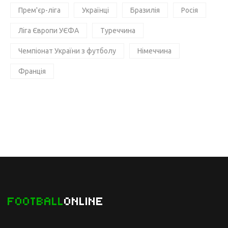
Прем'єр-ліга
Українці
Бразилія
Росія
Ліга Європи УЄФА
Туреччина
Чемпіонат України з футболу
Німеччина
Франція
FOOTBALL
ONLINE