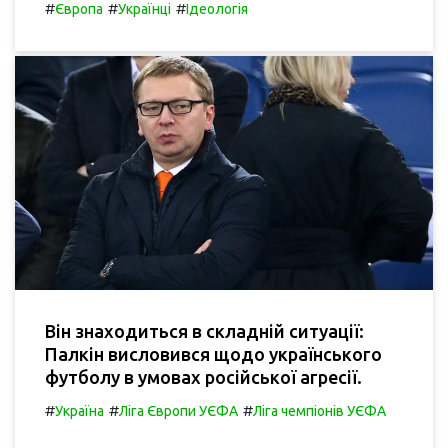
#
#
#
Європа
Українці
Ідеологія
Він знаходиться в складній ситуації:
Палкін висловився щодо українського
футболу в умовах російської агресії.
#
#
#
Україна
Ліга Європи УЄФА
Ліга чемпіонів УЄФА