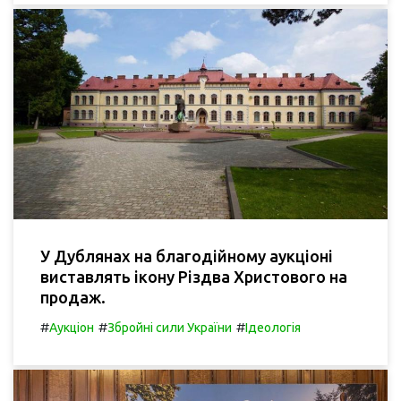
У Дублянах на благодійному аукціоні
виставлять ікону Різдва Христового на
продаж.
#
#
#
Аукціон
Збройні сили України
Ідеологія