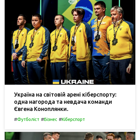
Україна на світовій арені кіберспорту:
одна нагорода та невдача команди
Євгена Коноплянки.
#
#
#
Футболіст
Бізнес
Кіберспорт