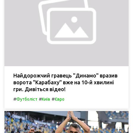
Найдорожчий гравець "Динамо" вразив
ворота "Карабаху" вже на 10-й хвилині
гри. Дивіться відео!
#
#
#
Футболіст
Київ
Євро