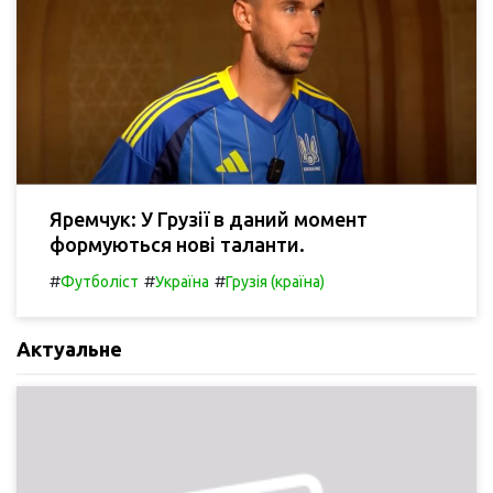
Яремчук: У Грузії в даний момент
формуються нові таланти.
#
#
#
Футболіст
Україна
Грузія (країна)
Актуальне