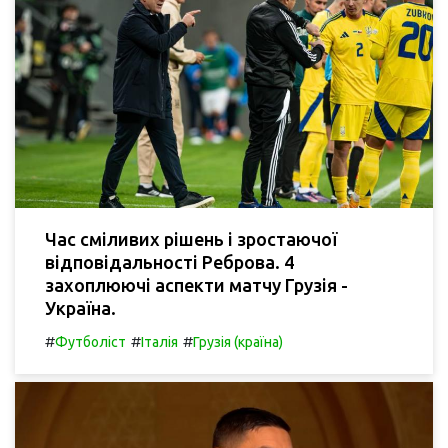
Час сміливих рішень і зростаючої
відповідальності Реброва. 4
захоплюючі аспекти матчу Грузія -
Україна.
#
#
#
Футболіст
Італія
Грузія (країна)