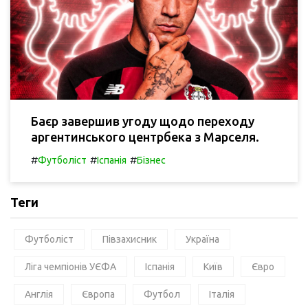
Баєр завершив угоду щодо переходу
аргентинського центрбека з Марселя.
#
#
#
Футболіст
Іспанія
Бізнес
Теги
Футболіст
Півзахисник
Україна
Ліга чемпіонів УЄФА
Іспанія
Київ
Євро
Англія
Європа
Футбол
Італія