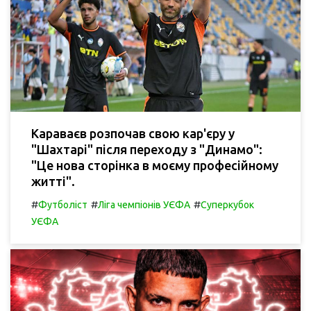
Караваєв розпочав свою кар'єру у
"Шахтарі" після переходу з "Динамо":
"Це нова сторінка в моєму професійному
житті".
#
#
#
Футболіст
Ліга чемпіонів УЄФА
Суперкубок
УЄФА