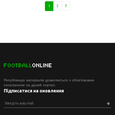
1
2
3
FOOTBALL
ONLINE
Републікація матеріалів дозволяється з обов'язковим
посиланням на даний портал.
Підписатися на оновлення