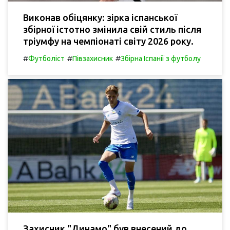
Виконав обіцянку: зірка іспанської
збірної істотно змінила свій стиль після
тріумфу на чемпіонаті світу 2026 року.
#
#
#
Футболіст
Півзахисник
Збірна Іспанії з футболу
Захисник "Динамо" був внесений до