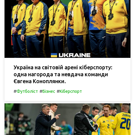
Україна на світовій арені кіберспорту:
одна нагорода та невдача команди
Євгена Коноплянки.
#
#
#
Футболіст
Бізнес
Кіберспорт