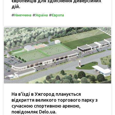
європейців для здійснення диверсійних
дій.
#
#
#
Німеччина
Україна
Європа
На в'їзді в Ужгород планується
відкриття великого торгового парку з
сучасною спортивною ареною,
повідомляє Delo.ua.