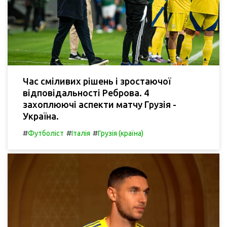
Час сміливих рішень і зростаючої
відповідальності Реброва. 4
захоплюючі аспекти матчу Грузія -
Україна.
#
#
#
Футболіст
Італія
Грузія (країна)