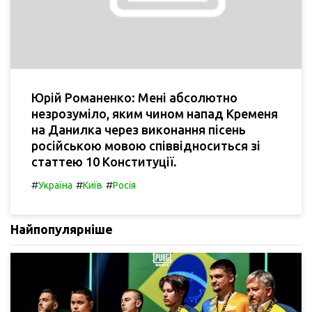
Юрій Романенко: Мені абсолютно
незрозуміло, яким чином напад Кременя
на Данилка через виконання пісень
російською мовою співвідноситься зі
статтею 10 Конституції.
#
#
#
Україна
Київ
Росія
Найпопулярніше