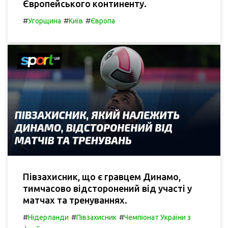
Європейського континенту.
#
#
#
Угорщина
Київ
Європа
Півзахисник, що є гравцем Динамо,
тимчасово відсторонений від участі у
матчах та тренуваннях.
#
#
#
Нідерланди
Півзахисник
Чемпіонат України з