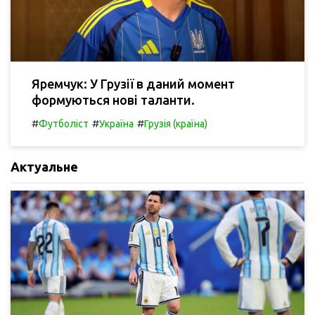
Яремчук: У Грузії в даний момент
формуються нові таланти.
#
#
#
Футболіст
Україна
Грузія (країна)
Актуальне