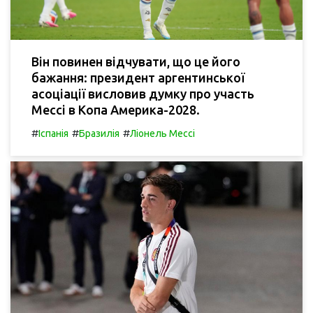
Він повинен відчувати, що це його
бажання: президент аргентинської
асоціації висловив думку про участь
Мессі в Копа Америка-2028.
#
#
#
Іспанія
Бразилія
Ліонель Мессі