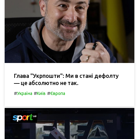
Глава "Укрпошти": Ми в стані дефолту
— це абсолютно не так.
#
#
#
Україна
Київ
Європа