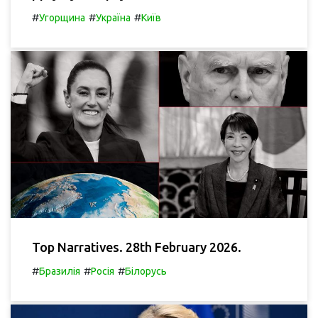
#
#
#
Угорщина
Україна
Київ
Top Narratives. 28th February 2026.
#
#
#
Бразилія
Росія
Білорусь