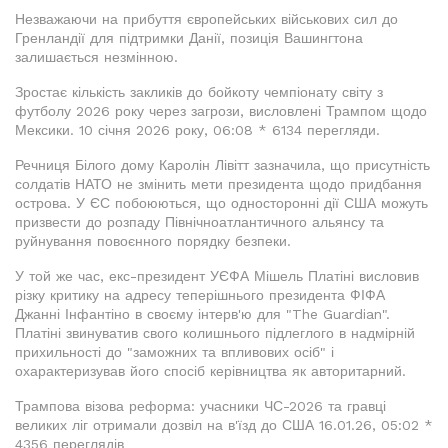
Незважаючи на прибуття європейських військових сил до
Гренландії для підтримки Данії, позиція Вашингтона
залишається незмінною.
Зростає кількість закликів до бойкоту чемпіонату світу з
футболу 2026 року через загрози, висловлені Трампом щодо
Мексики. 10 січня 2026 року, 06:08 * 6134 перегляди.
Речниця Білого дому Каролін Лівітт зазначила, що присутність
солдатів НАТО не змінить мети президента щодо придбання
острова. У ЄС побоюються, що односторонні дії США можуть
призвести до розпаду Північноатлантичного альянсу та
руйнування повоєнного порядку безпеки.
У той же час, екс-президент УЄФА Мішель Платіні висловив
різку критику на адресу теперішнього президента ФІФА
Джанні Інфантіно в своєму інтерв'ю для "The Guardian".
Платіні звинуватив свого колишнього підлеглого в надмірній
прихильності до "заможних та впливових осіб" і
охарактеризував його спосіб керівництва як авторитарний.
Трампова візова реформа: учасники ЧС-2026 та гравці
великих ліг отримали дозвіл на в'їзд до США 16.01.26, 05:02 *
4356 переглядів