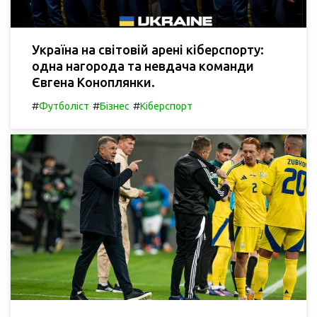
Україна на світовій арені кіберспорту:
одна нагорода та невдача команди
Євгена Коноплянки.
#
#
#
Футболіст
Бізнес
Кіберспорт