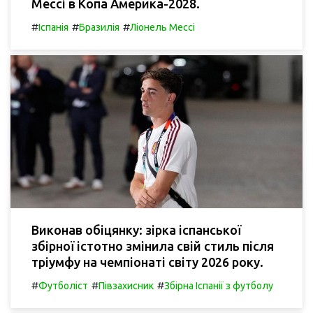
Мессі в Копа Америка-2028.
#
#
#
Іспанія
Бразилія
Ліонель Мессі
Виконав обіцянку: зірка іспанської
збірної істотно змінила свій стиль після
тріумфу на чемпіонаті світу 2026 року.
#
#
#
Футболіст
Півзахисник
Збірна Іспанії з футболу