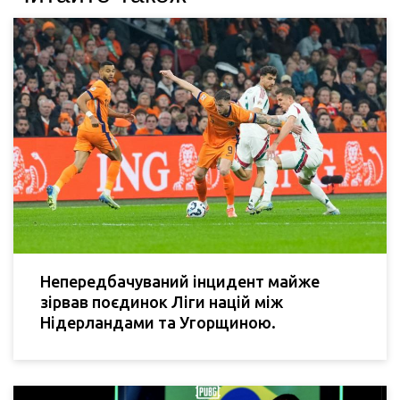
Непередбачуваний інцидент майже
зірвав поєдинок Ліги націй між
Нідерландами та Угорщиною.