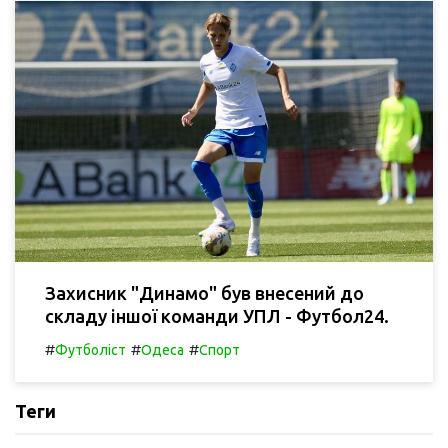
Захисник "Динамо" був внесений до
складу іншої команди УПЛ - Футбол24.
#
#
#
Футболіст
Одеса
Спорт
Теги