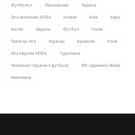
Футболіст
Півзахисник
Україна
Ліга чемпіонів УЄФА
Іспанія
Київ
Євро
Англія
Європа
Футбол
Італія
Прем'єр-ліга
Українці
Бразилія
Росія
Ліга Європи УЄФА
Туреччина
Чемпіонат України з футболу
ФК «Динамо» (Київ)
Німеччина