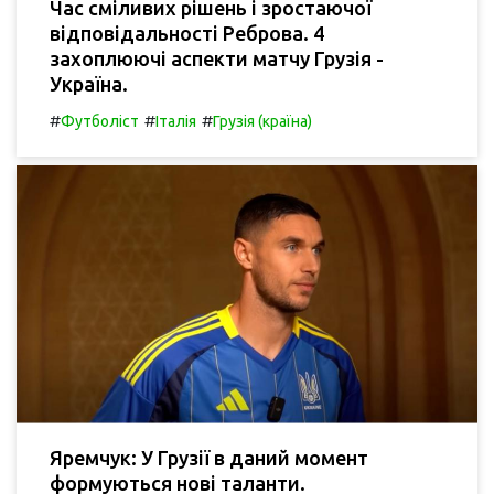
Час сміливих рішень і зростаючої
відповідальності Реброва. 4
захоплюючі аспекти матчу Грузія -
Україна.
#
#
#
Футболіст
Італія
Грузія (країна)
Яремчук: У Грузії в даний момент
формуються нові таланти.