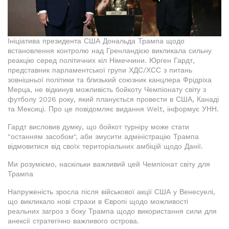
Ініціатива президента США Дональда Трампа щодо
встановлення контролю над Гренландією викликала сильну
реакцію серед політичних кіл Німеччини. Юрген Гардт,
представник парламентської групи ХДС/ХСС з питань
зовнішньої політики та близький союзник канцлера Фрідріха
Мерца, не відкинув можливість бойкоту Чемпіонату світу з
футболу 2026 року, який планується провести в США, Канаді
та Мексиці. Про це повідомляє видання Welt, інформує УНН.
Гардт висловив думку, що бойкот турніру може стати
"останням засобом", аби змусити адміністрацію Трампа
відмовитися від своїх територіальних амбіцій щодо Данії.
Ми розуміємо, наскільки важливий цей Чемпіонат світу для
Трампа
Напруженість зросла після військової акції США у Венесуелі,
що викликало нові страхи в Європі щодо можливості
реальних загроз з боку Трампа щодо використання сили для
анексії стратегічно важливого острова.