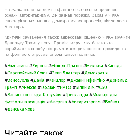
На жаль, після пандемії Інфантіно все більше проявляє
ознаки авторитаризму. Він зазнав поразки. Зараз у ФІФА
спостерігається менше демократичних процесів, ніж за часів
Блаттера.
Критичні зауваження також адресовані рішенню ФІФА вручити
Дональду Трампу нову "Премію миру", яку багато хто
сприймає як спробу підтримати американського президента
на фоні його агресивної зовнішньої політики.
#
#
#
#
#
Німеччина
Європа
Мішель Платіні
Мексика
Канада
#
#
#
Європейський Союз
Зепп Блаттер
Демократія
#
#
#
#
#
Венесуела
Данія
Канцлер
Джанні Інфантіно
Дональд
#
#
#
#
#
Трамп
Анексія
Гардіан
НАТО
Білий дім
CSU
#
#
#
Вашингтон, округ Колумбія
Гренландія
Міжнародна
#
#
#
футбольна асоціація
Америка
Авторитаризм
Бойкот
#
данська мова
Читайте також