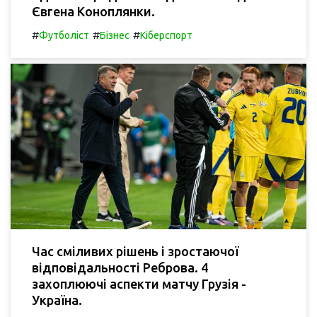
Євгена Коноплянки.
#
#
#
Футболіст
Бізнес
Кіберспорт
Час сміливих рішень і зростаючої
відповідальності Реброва. 4
захоплюючі аспекти матчу Грузія -
Україна.