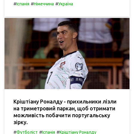
#
#
#
Іспанія
Німеччина
Україна
Кріштіану Роналду - прихильники лізли
на триметровий паркан, щоб отримати
можливість побачити португальську
зірку.
#
#
#
Футболіст
Іспанія
Кріштіану Роналду