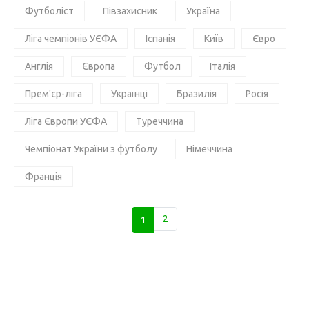
Футболіст
Півзахисник
Україна
Ліга чемпіонів УЄФА
Іспанія
Київ
Євро
Англія
Європа
Футбол
Італія
Прем'єр-ліга
Українці
Бразилія
Росія
Ліга Європи УЄФА
Туреччина
Чемпіонат України з футболу
Німеччина
Франція
1
2