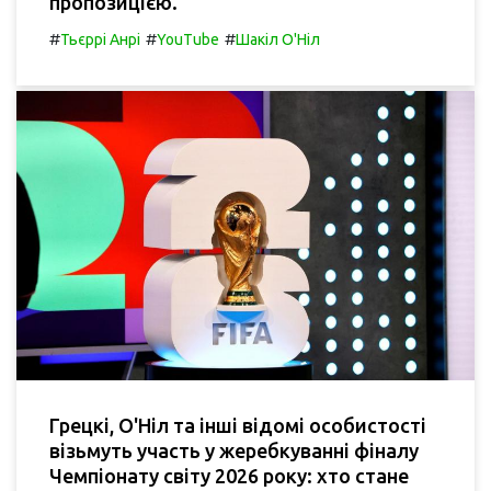
пропозицією.
#
#
#
Тьєррі Анрі
YouTube
Шакіл О'Ніл
Грецкі, О'Ніл та інші відомі особистості
візьмуть участь у жеребкуванні фіналу
Чемпіонату світу 2026 року: хто стане