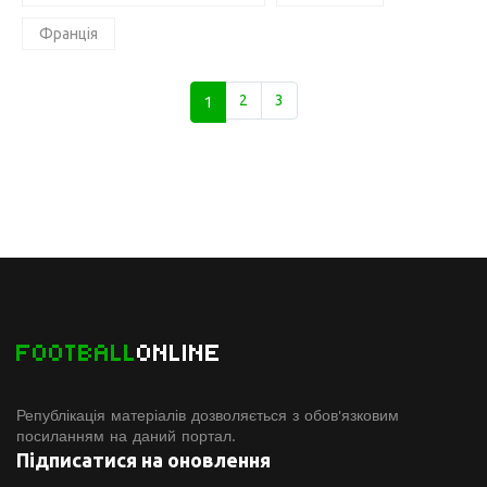
Франція
1
2
3
FOOTBALL
ONLINE
Републікація матеріалів дозволяється з обов'язковим
посиланням на даний портал.
Підписатися на оновлення