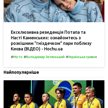
Ексклюзивна резиденція Потапа та
Насті Каменських: ознайомтесь з
розкішним "гніздечком" пари поблизу
Києва (ВІДЕО) - Hochu.ua
#
#
#
Місто
Володимир Зеленський
Українська гривня
Найпопулярніше