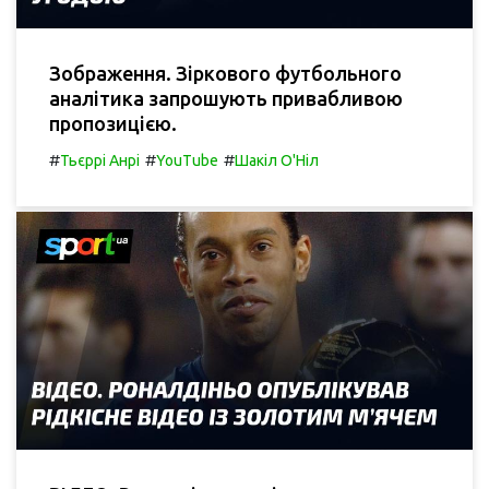
Зображення. Зіркового футбольного
аналітика запрошують привабливою
пропозицією.
#
#
#
Тьєррі Анрі
YouTube
Шакіл О'Ніл