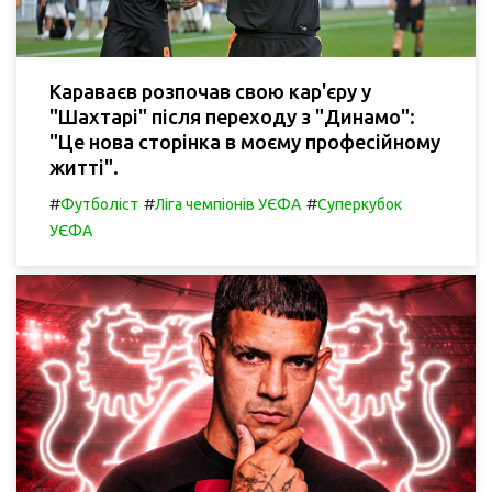
Караваєв розпочав свою кар'єру у
"Шахтарі" після переходу з "Динамо":
"Це нова сторінка в моєму професійному
житті".
#
#
#
Футболіст
Ліга чемпіонів УЄФА
Суперкубок
УЄФА