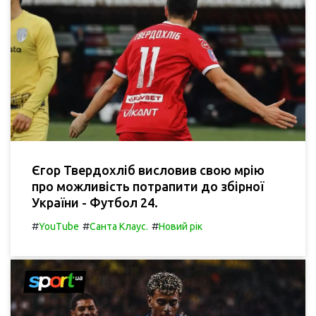
Єгор Твердохліб висловив свою мрію
про можливість потрапити до збірної
України - Футбол 24.
#
#
#
YouTube
Санта Клаус.
Новий рік