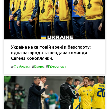
Україна на світовій арені кіберспорту:
одна нагорода та невдача команди
Євгена Коноплянки.
#
#
#
Футболіст
Бізнес
Кіберспорт