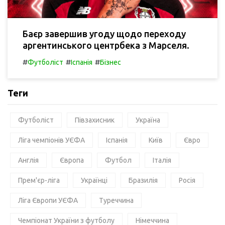
Баєр завершив угоду щодо переходу
аргентинського центрбека з Марселя.
#
#
#
Футболіст
Іспанія
Бізнес
Теги
Футболіст
Півзахисник
Україна
Ліга чемпіонів УЄФА
Іспанія
Київ
Євро
Англія
Європа
Футбол
Італія
Прем'єр-ліга
Українці
Бразилія
Росія
Ліга Європи УЄФА
Туреччина
Чемпіонат України з футболу
Німеччина