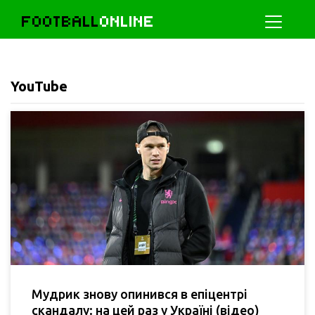
FOOTBALL
ONLINE
YouTube
Мудрик знову опинився в епіцентрі
скандалу: на цей раз у Україні (відео)