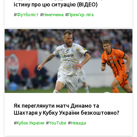
істину про цю ситуацію (ВІДЕО)
#
#
#
Футболіст
Німеччина
Прем'єр-ліга
Як переглянути матч Динамо та
Шахтаря у Кубку України безкоштовно?
#
#
#
Кубок України
YouTube
Невада