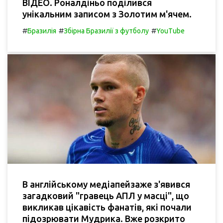
ВІДЕО. Роналдіньо поділився
унікальним записом з Золотим м'ячем.
#
#
#
Бразилія
Збірна Бразилії з футболу
YouTube
В англійському медіапейзаже з'явився
загадковий "гравець АПЛ у масці", що
викликав цікавість фанатів, які почали
підозрювати Мудрика. Вже розкрито