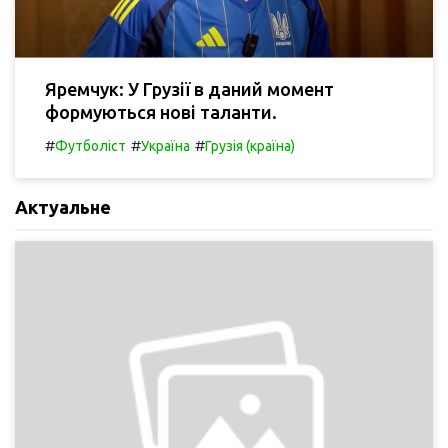
Яремчук: У Грузії в даний момент
формуються нові таланти.
#
#
#
Футболіст
Україна
Грузія (країна)
Актуальне