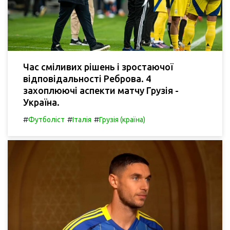
Час сміливих рішень і зростаючої
відповідальності Реброва. 4
захоплюючі аспекти матчу Грузія -
Україна.
#
#
#
Футболіст
Італія
Грузія (країна)