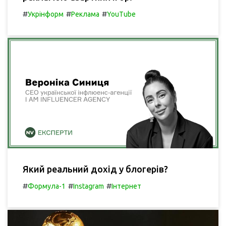
#
#
#
Укрінформ
Реклама
YouTube
Який реальний дохід у блогерів?
#
#
#
Формула-1
Instagram
Інтернет