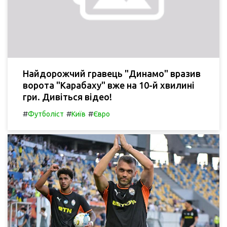
Найдорожчий гравець "Динамо" вразив
ворота "Карабаху" вже на 10-й хвилині
гри. Дивіться відео!
#
#
#
Футболіст
Київ
Євро