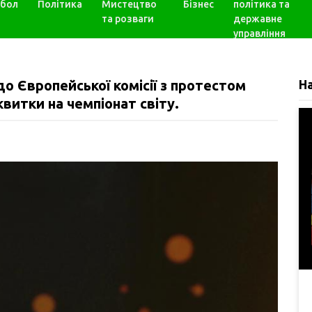
бол
Політика
Мистецтво
Бізнес
політика та
та розваги
державне
управління
о Європейської комісії з протестом
Н
квитки на чемпіонат світу.