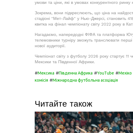
умови та ціни, які в умовах конкурентного ринку
Зокрема, вони підкреслюють, що ціна на найдост
стадіоні "Мет-Лайф" у Нью-Джерсі, становить 4185
квитка на фінал чемпіонату світу 2022 року в Кат
Нагадаємо, напередодні ФІФА та платформа Ютуб
телемовники турніру зможуть транслювати перші 
нової аудиторії.
Чемпіонат світу з футболу 2026 року стартує 11 
Мексики та Південної Африки.
#
#
#
#
Мексика
Південна Африка
YouTube
Мехіко
#
комісія
Міжнародна футбольна асоціація
Читайте також