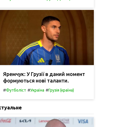
Яремчук: У Грузії в даний момент
формуються нові таланти.
#
#
#
Футболіст
Україна
Грузія (країна)
ктуальне