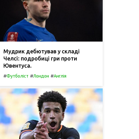
Мудрик дебютував у складі
Челсі: подробиці гри проти
Ювентуса.
#
#
#
Футболіст
Лондон
Англія