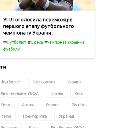
УПЛ оголосила переможців
першого етапу футбольного
чемпіонату України.
#
#
#
Футболіст
Одеса
Чемпіонат України з
футболу
еги
Футболіст
Півзахисник
Україна
Ліга чемпіонів УЄФА
Іспанія
Київ
Євро
Англія
Європа
Футбол
Італія
Прем'єр-ліга
Українці
Бразилія
Росія
Ліга Європи УЄФА