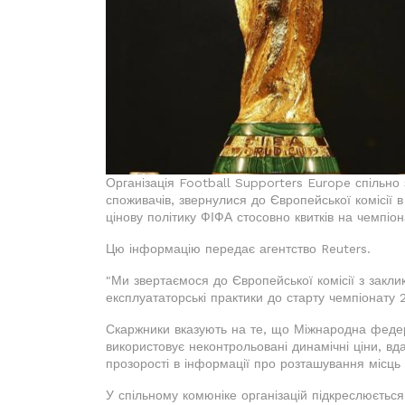
Організація Football Supporters Europe спільн
споживачів, звернулися до Європейської комісії в
цінову політику ФІФА стосовно квитків на чемпіон
Цю інформацію передає агентство Reuters.
"Ми звертаємося до Європейської комісії з закли
експлуататорські практики до старту чемпіонату 
Скаржники вказують на те, що Міжнародна феде
використовує неконтрольовані динамічні ціни, вд
прозорості в інформації про розташування місць 
У спільному комюніке організацій підкреслюєть