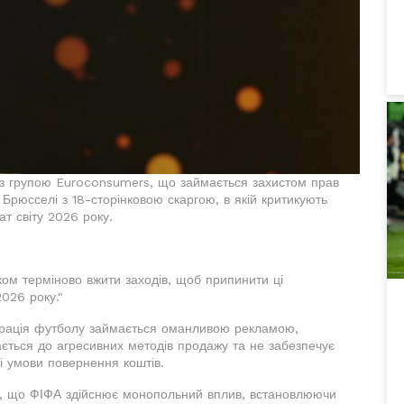
о з групою Euroconsumers, що займається захистом прав
 Брюсселі з 18-сторінковою скаргою, в якій критикують
ат світу 2026 року.
ком терміново вжити заходів, щоб припинити ці
2026 року."
рація футболу займається оманливою рекламою,
ається до агресивних методів продажу та не забезпечує
і умови повернення коштів.
ся, що ФІФА здійснює монопольний вплив, встановлюючи