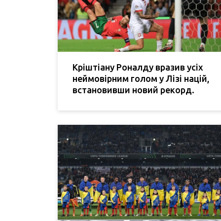
Кріштіану Роналду вразив усіх
неймовірним голом у Лізі націй,
встановивши новий рекорд.