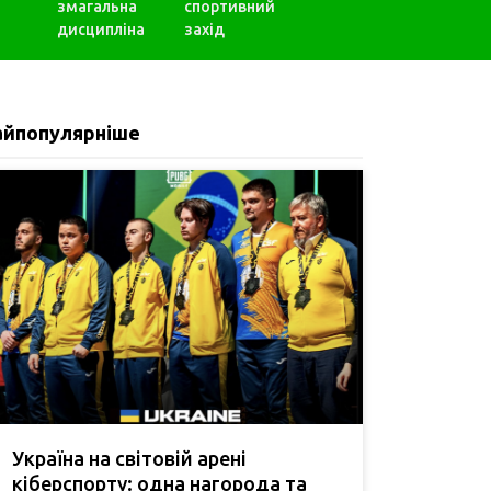
змагальна
спортивний
дисципліна
захід
айпопулярніше
Україна на світовій арені
кіберспорту: одна нагорода та