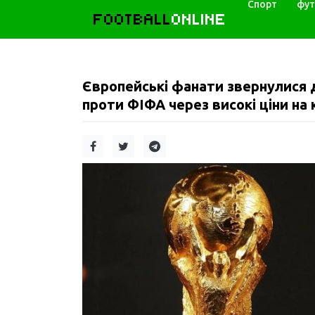
Спорт
фут
FOOTBALL
ONLINE
Європейські фанати звернулися д
проти ФІФА через високі ціни на 