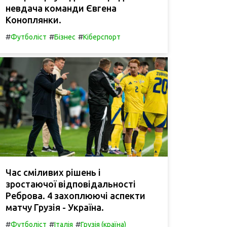
невдача команди Євгена
Коноплянки.
#
#
#
Футболіст
Бізнес
Кіберспорт
Час сміливих рішень і
зростаючої відповідальності
Реброва. 4 захоплюючі аспекти
матчу Грузія - Україна.
#
#
#
Футболіст
Італія
Грузія (країна)