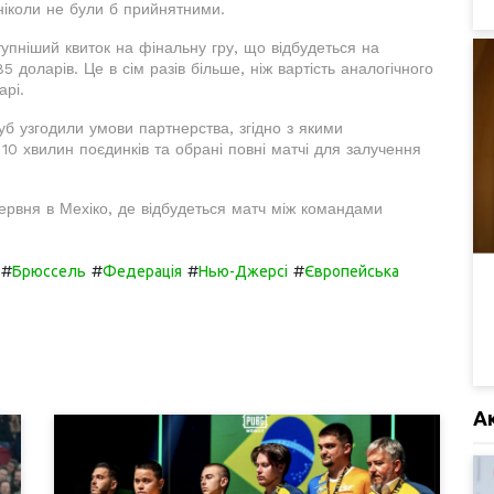
 ніколи не були б прийнятними.
упніший квиток на фінальну гру, що відбудеться на
 доларів. Це в сім разів більше, ніж вартість аналогічного
арі.
 узгодили умови партнерства, згідно з якими
10 хвилин поєдинків та обрані повні матчі для залучення
червня в Мехіко, де відбудеться матч між командами
#
#
#
#
Брюссель
Федерація
Нью-Джерсі
Європейська
А