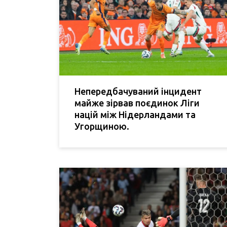
Непередбачуваний інцидент
майже зірвав поєдинок Ліги
націй між Нідерландами та
Угорщиною.