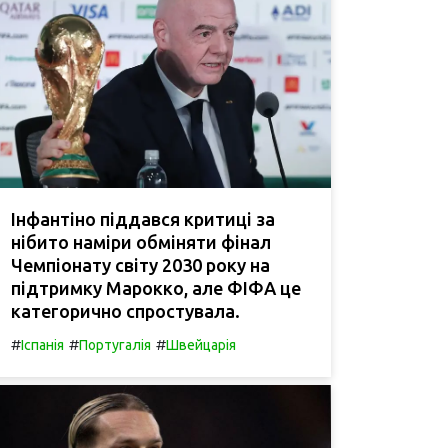
Інфантіно піддався критиці за
нібито наміри обміняти фінал
Чемпіонату світу 2030 року на
підтримку Марокко, але ФІФА це
категорично спростувала.
#
#
#
Іспанія
Португалія
Швейцарія