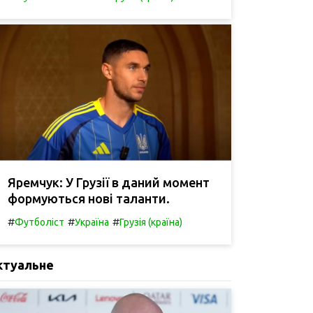
Яремчук: У Грузії в даний момент
формуються нові таланти.
#
#
#
Футболіст
Україна
Грузія (країна)
ктуальне