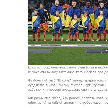
Шахтар прокоментував рівень суддівства в цьому 
включаючи вимогу житомирського Полісся про до
Футбольний клуб "Шахтар" твердо дотримується 
суддівства в українському футболі, орієнтуючись
забезпечити прозорі процедури, єдині стандарти т
Ми розуміємо складність роботи арбітрів, наявн
ефективної та стійкої системи потребує часу, пос