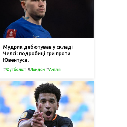
Мудрик дебютував у складі
Челсі: подробиці гри проти
Ювентуса.
#
#
#
Футболіст
Лондон
Англія