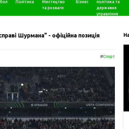
бол
Політика
Мистецтво
Бізнес
політика та
та розваги
державне
управління
"справі Шурмана" - офіційна позиція
Н
#
Спорт