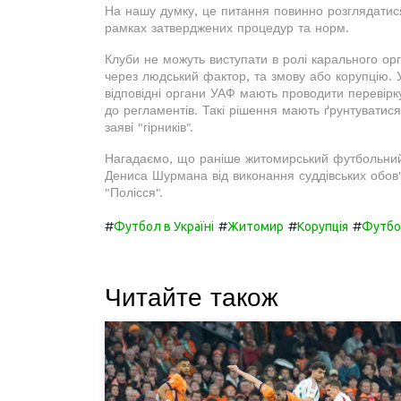
На нашу думку, це питання повинно розглядатис
рамках затверджених процедур та норм.
Клуби не можуть виступати в ролі карального ор
через людський фактор, та змову або корупцію. У
відповідні органи УАФ мають проводити перевірк
до регламентів. Такі рішення мають ґрунтуватис
заяві "гірників".
Нагадаємо, що раніше житомирський футбольний к
Дениса Шурмана від виконання суддівських обов
"Полісся".
#
#
#
#
Футбол в Україні
Житомир
Корупція
Футб
Читайте також