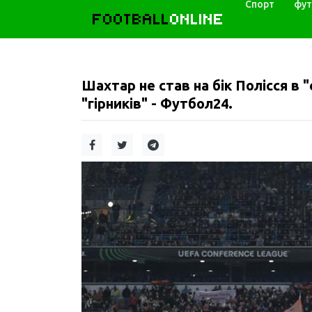
Спорт
фут
FOOTBALL
ONLINE
Шахтар не став на бік Полісся в 
"гірників" - Футбол24.