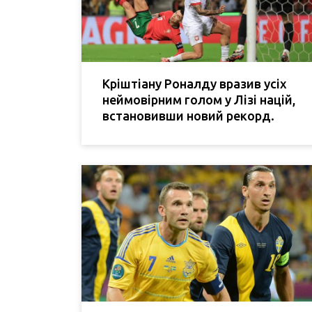
Кріштіану Роналду вразив усіх
неймовірним голом у Лізі націй,
встановивши новий рекорд.