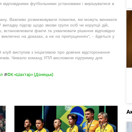
я відповідними футбольними установами і вирішуватися в
гану. Важливо розмежовувати помилки, які можуть виникати
 випадку підозр щодо змови групи осіб чи корупції дій,
у, встановлювати факти та ухвалювати рішення відповідно
я виключно на доказах, а не на припущеннях", - йдеться у
луб виступив з ініціативою про довічне відсторонення
'язків. Чимало команд УПЛ висловили підтримку для
#
ол
ФК «Шахтар» (Донецьк)
А