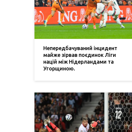
Непередбачуваний інцидент
майже зірвав поєдинок Ліги
націй між Нідерландами та
Угорщиною.