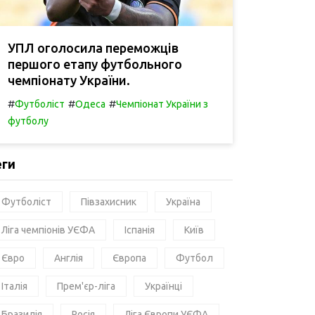
УПЛ оголосила переможців
першого етапу футбольного
чемпіонату України.
#
#
#
Футболіст
Одеса
Чемпіонат України з
футболу
еги
Футболіст
Півзахисник
Україна
Ліга чемпіонів УЄФА
Іспанія
Київ
Євро
Англія
Європа
Футбол
Італія
Прем'єр-ліга
Українці
Бразилія
Росія
Ліга Європи УЄФА