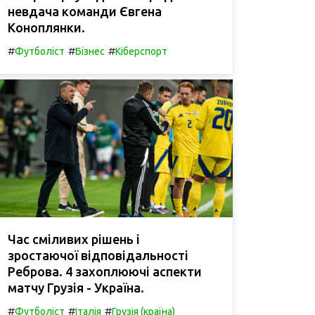
невдача команди Євгена
Коноплянки.
#
#
#
Футболіст
Бізнес
Кіберспорт
Час сміливих рішень і
зростаючої відповідальності
Реброва. 4 захоплюючі аспекти
матчу Грузія - Україна.
#
#
#
Футболіст
Італія
Грузія (країна)