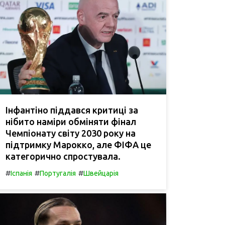
Інфантіно піддався критиці за
нібито наміри обміняти фінал
Чемпіонату світу 2030 року на
підтримку Марокко, але ФІФА це
категорично спростувала.
#
#
#
Іспанія
Португалія
Швейцарія