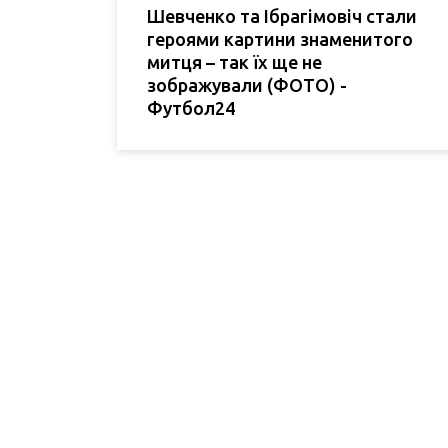
Шевченко та Ібрагімовіч стали
героями картини знаменитого
митця – так їх ще не
зображували (ФОТО) -
Футбол24