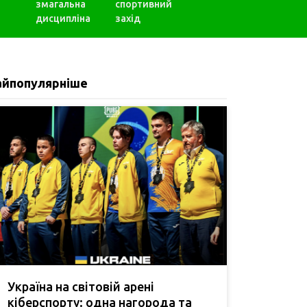
змагальна
спортивний
дисципліна
захід
айпопулярніше
Україна на світовій арені
кіберспорту: одна нагорода та