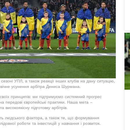
сезоні УПЛ, а також реакції інших клубів на дану ситуацію,
вічне усунення арбітра Дениса Шурмана.
своїх принципів: ми підтримуємо системний прогрес
 на передові європейські практики. Наша мета –
а високоякісну підготовку арбітрів.
ість людського фактора, а також те, що формування
лідовної роботи та інвестицій у навчання і розвиток.