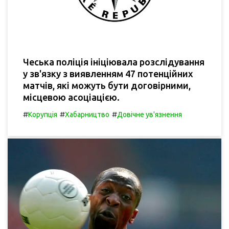
Чеська поліція ініціювала розслідування
у зв'язку з виявленням 47 потенційних
матчів, які можуть бути договірними,
місцевою асоціацією.
#
#
#
Корупція
Хабарництво
Довічне ув'язнення