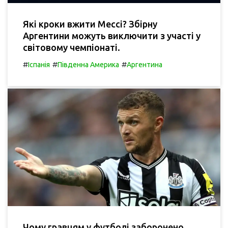
Які кроки вжити Мессі? Збірну
Аргентини можуть виключити з участі у
світовому чемпіонаті.
#
#
#
Іспанія
Південна Америка
Аргентина
Чому гравцям у футболі заборонено