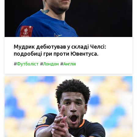
Мудрик дебютував у складі Челсі:
подробиці гри проти Ювентуса.
#
#
#
Футболіст
Лондон
Англія