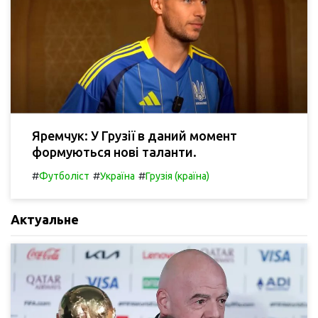
Яремчук: У Грузії в даний момент
формуються нові таланти.
#
#
#
Футболіст
Україна
Грузія (країна)
Актуальне