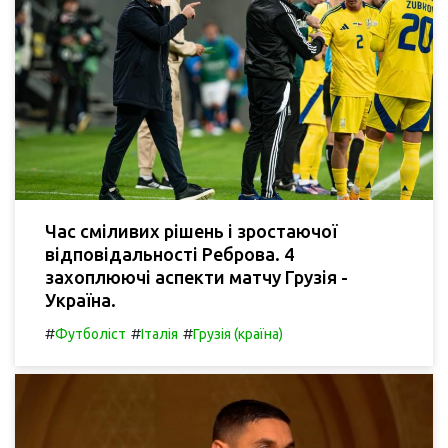
Час сміливих рішень і зростаючої
відповідальності Реброва. 4
захоплюючі аспекти матчу Грузія -
Україна.
#
#
#
Футболіст
Італія
Грузія (країна)