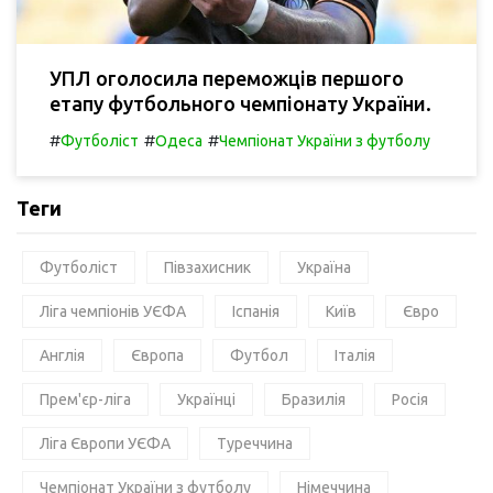
УПЛ оголосила переможців першого
етапу футбольного чемпіонату України.
#
#
#
Футболіст
Одеса
Чемпіонат України з футболу
Теги
Футболіст
Півзахисник
Україна
Ліга чемпіонів УЄФА
Іспанія
Київ
Євро
Англія
Європа
Футбол
Італія
Прем'єр-ліга
Українці
Бразилія
Росія
Ліга Європи УЄФА
Туреччина
Чемпіонат України з футболу
Німеччина