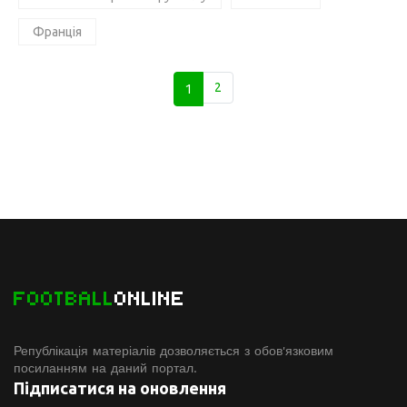
Франція
1
2
FOOTBALL
ONLINE
Републікація матеріалів дозволяється з обов'язковим
посиланням на даний портал.
Підписатися на оновлення