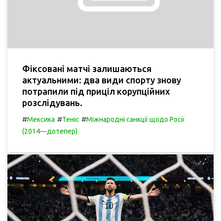
Фіксовані матчі залишаються
актуальними: два види спорту знову
потрапили під приціл корупційних
розслідувань.
#
#
#
Мексика
Теніс
Міжнародні санкції щодо Росії
(2014—дотепер)