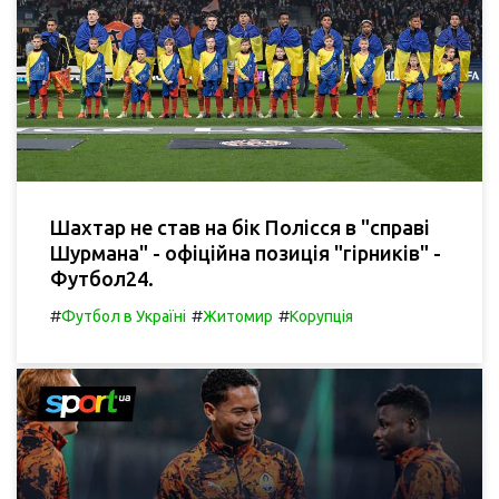
Шахтар не став на бік Полісся в "справі
Шурмана" - офіційна позиція "гірників" -
Футбол24.
#
#
#
Футбол в Україні
Житомир
Корупція