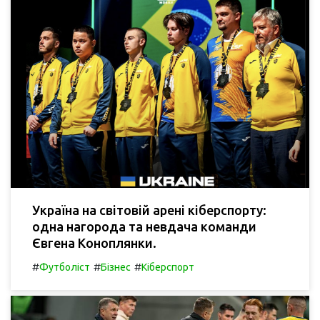
Україна на світовій арені кіберспорту:
одна нагорода та невдача команди
Євгена Коноплянки.
#
#
#
Футболіст
Бізнес
Кіберспорт