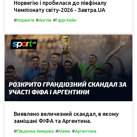
Норвегію і пробилася до півфіналу
Чемпіонату світу-2026 - Завтра.UA
#
#
#
Норвегія
Англія
Гаррі Кейн
Виявлено величезний скандал, в якому
замішані ФІФА та Аргентина.
#
#
#
Південна Америка
Маямі
Аргентина