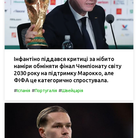
Інфантіно піддався критиці за нібито
наміри обміняти фінал Чемпіонату світу
2030 року на підтримку Марокко, але
ФІФА це категорично спростувала.
#
#
#
Іспанія
Португалія
Швейцарія