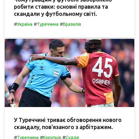
робити ставки: основні правила та
скандали у футбольному світі.
#
#
#
Україна
Туреччина
Бразилія
У Туреччині триває обговорення нового
скандалу, пов'язаного з арбітражем.
#
#
#
Туреччина
Корупція
Суддя