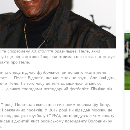
 та спортсмену ХХ століття бразильцеві Пеле, який
лу і ще під час ігрової кар'єри отримав прізвисько та статус
 факти про Пеле.
дин хлопець під час футбольної гри почав кликати мене
аке — Пеле? Відповів, що мене так не звуть. Але інші діти,
ене Пеле. І з того часу це ім'я залишилося зі мною.
, — ділився спогадами легендарний футболіст. Пізніше він
77 році, Пеле став всесвітньо визнаним послом футболу,
і рекламних проектів. У 2017 році він відвідав Москву, де
ою федерацією футболу (ФІФА), які передували чемпіонату
написав відкритий лист російському президенту Володимиру
і.