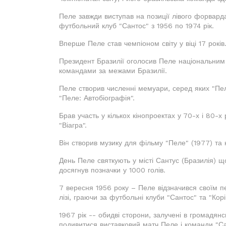
Пеле завжди виступав на позиції лівого форвард
футбольний клуб "Сантос" з 1956 по 1974 рік.
Вперше Пеле став чемпіоном світу у віці 17 років
Президент Бразилії оголосив Пеле національним
командами за межами Бразилії.
Пеле створив численні мемуари, серед яких "Пел
"Пеле: Автобіографія".
Брав участь у кількох кінопроектах у 70-х і 80-х
"Віагра".
Він створив музику для фільму "Пеле" (1977) та 
День Пеле святкують у місті Сантус (Бразилія) щ
досягнув позначки у 1000 голів.
7 вересня 1956 року – Пеле відзначився своїм 
лізі, граючи за футбольні клуби "Сантос" та "Корі
1967 рік -- обидві сторони, залучені в громадян
подивитися виставковий матч Пеле і команди "Са