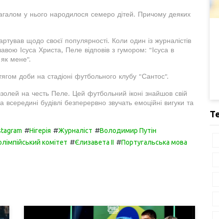
 загалом у нього народилося семеро дітей. Причому деяких
артував щодо своєї популярності. Коли один із журналістів
авою Ісуса Христа, Пеле відповів з гумором: "Ісуса в
 як мене".
гом доби на стадіоні футбольного клубу "Сантос".
взолей на честь Пеле. Цей футбольний іконі знайшов свій
а всередині будівлі безперервно звучать емоційні вигуки та
Т
#
#
#
stagram
Нігерія
Журналіст
Володимир Путін
#
#
лімпійський комітет
Єлизавета II
Португальська мова