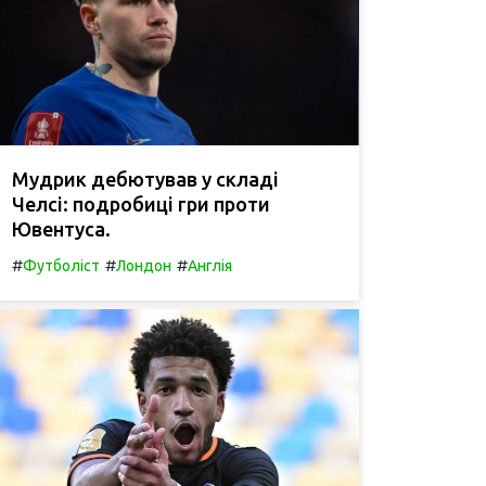
Мудрик дебютував у складі
Челсі: подробиці гри проти
Ювентуса.
#
#
#
Футболіст
Лондон
Англія