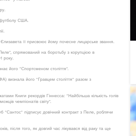
ру.
 футболу США.
ії.
ї Єлизавета II присвоює йому почесне лицарське звання.
 Пеле", спрямований на боротьбу з корупцією в
1 року.
знає його "Спортсменом століття".
А) визнала його "Гравцем століття" разом з
тами Книги рекордів Гіннесса: "Найбільша кількість голів
можців чемпіонатів світу".
б "Сантос" підписує довічний контракт з Пеле, роблячи
ків, після того, як довгий час лікувався від раку та ще