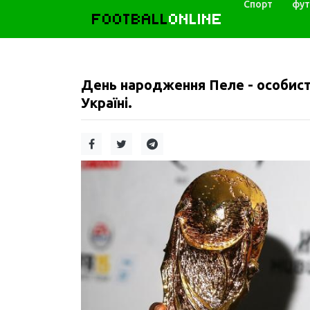
Спорт
фут
FOOTBALL
ONLINE
День народження Пеле - особисті
Україні.