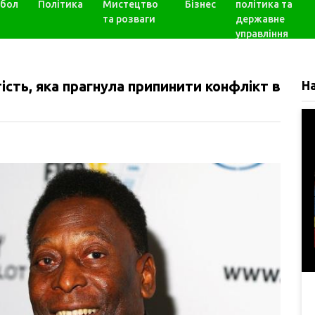
бол
Політика
Мистецтво
Бізнес
політика та
та розваги
державне
управління
сть, яка прагнула припинити конфлікт в
Н