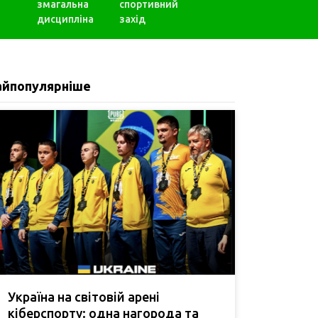
змагальна
спортивний
дисципліна
захід
айпопулярніше
Україна на світовій арені
кіберспорту: одна нагорода та