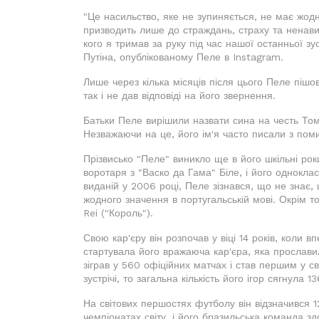
"Це насильство, яке не зупиняється, не має жод
призводить лише до страждань, страху та ненавис
кого я тримав за руку під час нашої останньої зус
Путіна, опублікованому Пеле в Instagram.
Лише через кілька місяців після цього Пеле пішов 
так і не дав відповіді на його звернення.
Батьки Пеле вирішили назвати сина на честь Тома
Незважаючи на це, його ім'я часто писали з пом
Прізвисько "Пеле" виникло ще в його шкільні рок
воротаря з "Васко да Гама" Біле, і його одноклас
виданій у 2006 році, Пеле зізнався, що не знає,
жодного значення в португальській мові. Окрім то
Rei ("Король").
Свою кар'єру він розпочав у віці 14 років, коли 
стартувала його вражаюча кар'єра, яка прославил
зіграв у 560 офіційних матчах і став першим у св
зустрічі, то загальна кількість його ігор сягнула 1
На світових першостях футболу він відзначився 1
чемпіонатах світу, і його бразильська команда зд