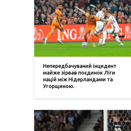
Непередбачуваний інцидент
майже зірвав поєдинок Ліги
націй між Нідерландами та
Угорщиною.