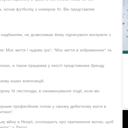
а, носив футболку з номером 10. Він представляв
.
 надбанням, не дозволивши йому підписувати контракти з
е: Моє життя і чудова гра", "Моє життя в зображеннях" та
 роках, а також працював у якості представника бренду
низку інших композицій.
ороку 19 листопада, в ознаменування події, коли він
першим професійним голом у своєму дебютному матчі в
нтіанс".
ську війну в Нігерії, оголошують про припинення вогню, щоб
нтос" у Лагосі.