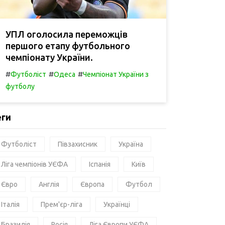
УПЛ оголосила переможців
першого етапу футбольного
чемпіонату України.
#
#
#
Футболіст
Одеса
Чемпіонат України з
футболу
еги
Футболіст
Півзахисник
Україна
Ліга чемпіонів УЄФА
Іспанія
Київ
Євро
Англія
Європа
Футбол
Італія
Прем'єр-ліга
Українці
Бразилія
Росія
Ліга Європи УЄФА