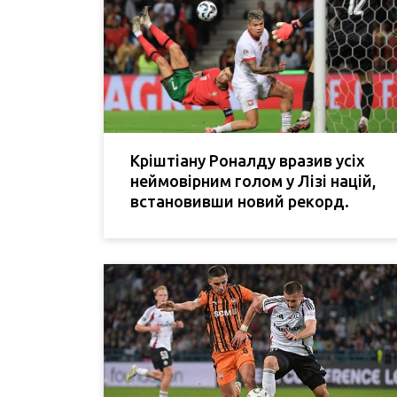
Кріштіану Роналду вразив усіх
неймовірним голом у Лізі націй,
встановивши новий рекорд.