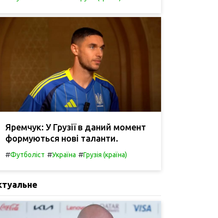
Яремчук: У Грузії в даний момент
формуються нові таланти.
#
#
#
Футболіст
Україна
Грузія (країна)
ктуальне