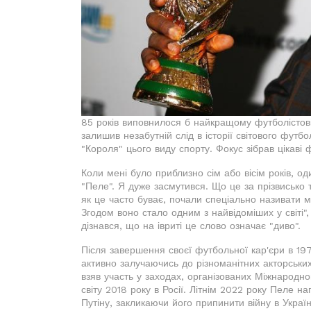
85 років виповнилося б найкращому футболістові
залишив незабутній слід в історії світового футбо
"Короля" цього виду спорту. Фокус зібрав цікаві
Коли мені було приблизно сім або вісім років, о
"Пеле". Я дуже засмутився. Що це за прізвисько т
як це часто буває, почали спеціально називати м
Згодом воно стало одним з найвідоміших у світі"
дізнався, що на івриті це слово означає "диво".
Після завершення своєї футбольної кар'єри в 19
активно залучаючись до різноманітних акторських 
взяв участь у заходах, організованих Міжнародн
світу 2018 року в Росії. Літнім 2022 року Пеле 
Путіну, закликаючи його припинити війну в Україн