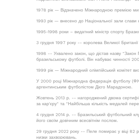
1978 рік — Відзначено Міжнародною премією ми
1993 рік — внесено до Національної зали слави
1995-1998 роки – видатний міністр спорту Бразил
3 грудня 1997 року -- королева Великої Британі
1998 -- Ухвалено закон, що дістав назву "Закон
бразильському футболі. Він набуває чинності 200
1999 рік — Міжнародний олімпійський комітет ви
У 2000 році Міжнародна федерація футболу (ФІФ
аргентинським футболістом Дієго Марадоною.
Жовтень 2013 р. -- нагороджений двома сертифіка
за кар'єру" та "Найбільша кількість медалей пере
4 грудня 2014 р. -- Бразильський футбольний клу
його своїм довічним всесвітнім послом.
29 грудня 2022 року -- Пеле помирає у віці 82 ро
низки захворювань.