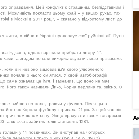
ного оправдання. Цей конфлікт є страшним, безпідставним і
ті. Можливість покласти цьому край – у ваших руках, тих,
трічі в Москві в 2017 році", – сказано у відкритому листі до
з життя, а війна в Україні продовжує свої руйнівні дії. Путін
са Едісона, однак вирішили прибрати літеру "і".
илками, а згодом почали використовувати лише прізвисько.
и, коли він невірно вимовив ім'я свого улюбленого
ники почали з нього сміятися. У своїй автобіографії,
 що саме означає це ім'я, і зазначив, що воно не має
го, його також називали Дико, Чорна перлина та, звісно, O
вперше вийшов на поле, граючи у футзал. Після цього
а його як Короля футболу і тривала 21 рік. За цей час він
іті тричі чемпіоном світу. Якщо врахувати також товариські
А
363, а кількість забитих голів становить 1281.
2 голами у 14 поєдинках. Він виступав на чотирьох
обула перемогу в трьох з них (1958, 1962, 1970).