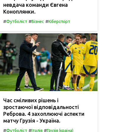
невдача команди Євгена
Коноплянки.
#
#
#
Футболіст
Бізнес
Кіберспорт
Час сміливих рішень і
зростаючої відповідальності
Реброва. 4 захоплюючі аспекти
матчу Грузія - Україна.
#
#
#
Футболіст
Італія
Грузія (країна)