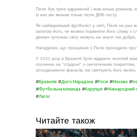
Пеле був тричі одружений і мав кілька романів,
із них він визнав тільки після ДНК-тесту.
Як найвідоміший футболіст у світі, Пеле не раз ж
запитав його, чи можна порівняти його славу з сл
деяких куточках світу можуть не знати так добре,
Нагадуємо, що прощання з Пеле проходило протя
У 2023 році в Бразилії було відкрито золотий ма
спочинок на "стадіоні" з синтетичним покриттям, 
аплодисменти фанатів, які святкують його велич.
#
#
#
#
#
Бразилія
Дієго Марадона
Росія
Москва
In
#
#
#
Футбольна команда
Корупція
Міжнародний о
#
Лагос
Читайте також