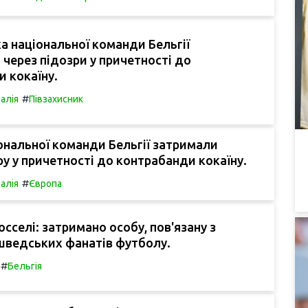
а національної команди Бельгії
через підозри у причетності до
 кокаїну.
#
талія
Півзахисник
ональної команди Бельгії затримали
ру у причетності до контрабанди кокаїну.
#
талія
Європа
юсселі: затримано особу, пов'язану з
шведських фанатів футболу.
#
Бельгія