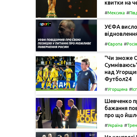
квитки на ч
#
#
Мексика
Пів
УЄФА висло
відновлення
#
#
Європа
Росія
"Чи зможе С
Сумніваюсь"
над Угорщин
Футбол24
#
#
Угорщина
Іс
Шевченко пр
бажання по
про що йшлос
#
#
Україна
Трен
На конгресі 