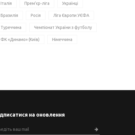
Італія
Прем'єр-ліга
Українці
Бразилія
Росія
Ліга Європи УЄФА
Туреччина
Чемпіонат України з футболу
ФК «Динамо» (Київ)
Німеччина
ідписатися на оновлення