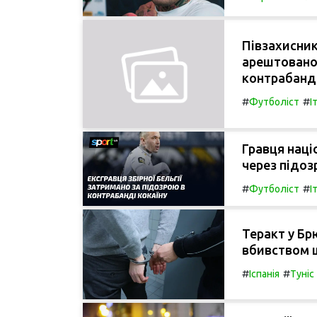
Півзахисник
арештовано 
контрабанди
#
#
Футболіст
І
Гравця наці
через підоз
#
#
Футболіст
І
Теракт у Бр
вбивством 
#
#
Іспанія
Туніс