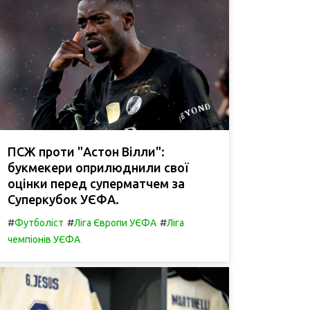
ПСЖ проти "Астон Вілли":
букмекери оприлюднили свої
оцінки перед суперматчем за
Суперкубок УЄФА.
#
#
#
Футболіст
Ліга Європи УЄФА
Ліга
чемпіонів УЄФА