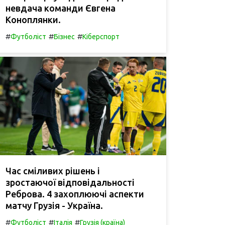
невдача команди Євгена
Коноплянки.
#
#
#
Футболіст
Бізнес
Кіберспорт
Час сміливих рішень і
зростаючої відповідальності
Реброва. 4 захоплюючі аспекти
матчу Грузія - Україна.
#
#
#
Футболіст
Італія
Грузія (країна)