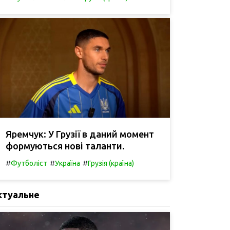
Яремчук: У Грузії в даний момент
формуються нові таланти.
#
#
#
Футболіст
Україна
Грузія (країна)
ктуальне