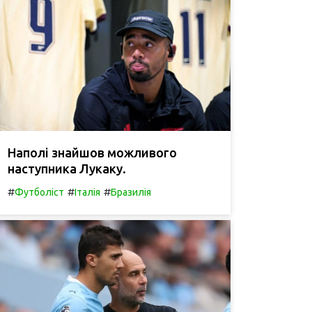
Наполі знайшов можливого
наступника Лукаку.
#
#
#
Футболіст
Італія
Бразилія