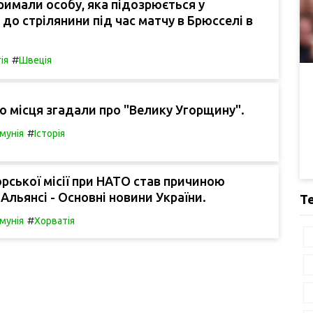
атримали особу, яка підозрюється у
 до стрілянини під час матчу в Брюсселі в
#
ія
Швеція
о місця згадали про "Велику Угорщину".
#
мунія
Історія
орської місії при НАТО став причиною
 Альянсі - Основні новини України.
Т
#
мунія
Хорватія