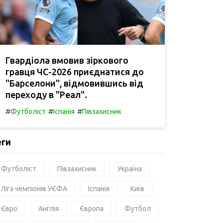
Гвардіола вмовив зіркового
гравця ЧС-2026 приєднатися до
"Барселони", відмовившись від
переходу в "Реал".
#
#
#
Футболіст
Іспанія
Півзахисник
еги
Футболіст
Півзахисник
Україна
Ліга чемпіонів УЄФА
Іспанія
Київ
Євро
Англія
Європа
Футбол