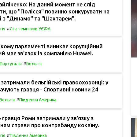
йліченко: На даний момент не слід
и, що "Полісся" повинно конкурувати на
і з "Динамо" та "Шахтарем".
#
гія
Ліга чемпіонів УЄФА
кому парламенті виникає корупційний
ий має зв'язок із компанією Huawei.
#
Португалія
Бельгія
 затримали бельгійські правоохоронці: у
ачують гравця - Спортивні новини 24
#
Бельгія
Південна Америка
гравця Роми затримали у зв'язку з
ням справи про контрабанду кокаїну.
#
гія
Південна Америка