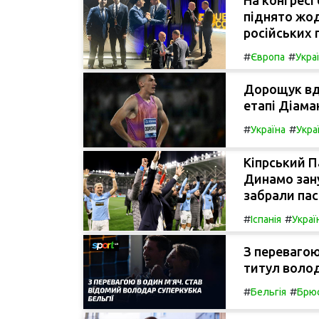
піднято жо
російських 
#
#
Європа
Укра
Дорощук вдр
етапі Діаман
#
#
Україна
Укра
Кіпрський П
Динамо зану
забрали пас
#
#
Іспанія
Украї
З перевагою
титул волод
#
#
Бельгія
Брю