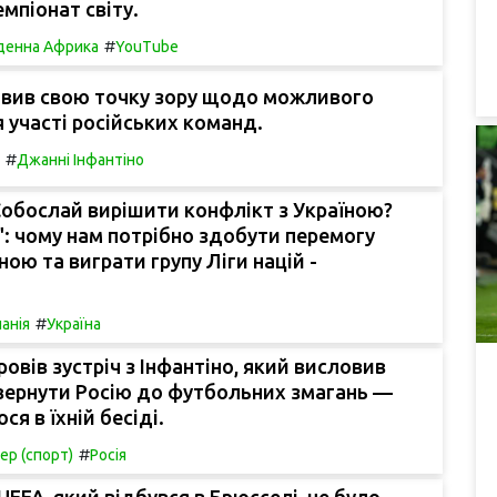
емпіонат світу.
#
денна Африка
YouTube
вив свою точку зору щодо можливого
 участі російських команд.
#
Джанні Інфантіно
обослай вирішити конфлікт з Україною?
: чому нам потрібно здобути перемогу
ою та виграти групу Ліги націй -
#
панія
Україна
овів зустріч з Інфантіно, який висловив
вернути Росію до футбольних змагань —
я в їхній бесіді.
#
ер (спорт)
Росія
UEFA, який відбувся в Брюсселі, не було