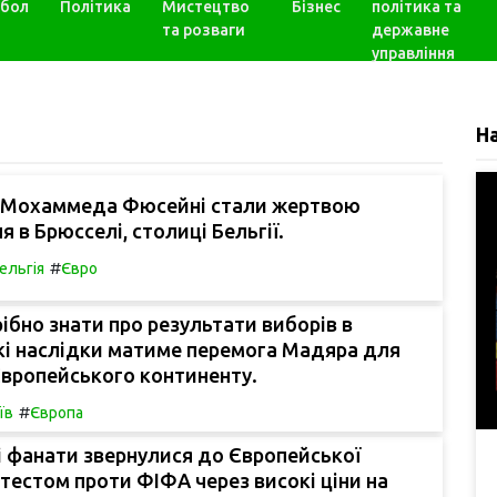
бол
Політика
Мистецтво
Бізнес
політика та
та розваги
державне
управління
Н
 Мохаммеда Фюсейні стали жертвою
 в Брюсселі, столиці Бельгії.
#
ельгія
Євро
рібно знати про результати виборів в
кі наслідки матиме перемога Мадяра для
Європейського континенту.
#
їв
Європа
 фанати звернулися до Європейської
ротестом проти ФІФА через високі ціни на