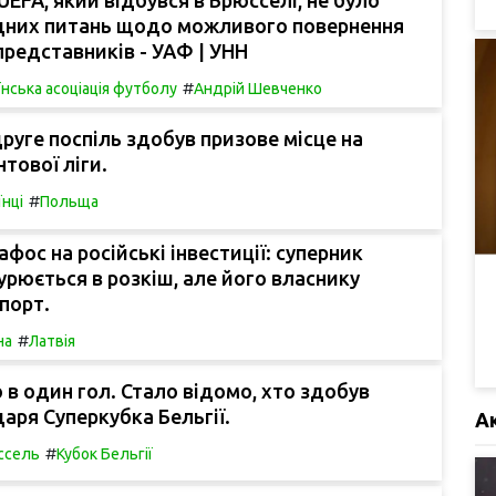
дних питань щодо можливого повернення
представників - УАФ | УНН
#
їнська асоціація футболу
Андрій Шевченко
уге поспіль здобув призове місце на
тової ліги.
#
їнці
Польща
афос на російські інвестиції: суперник
рюється в розкіш, але його власнику
порт.
#
на
Латвія
 в один гол. Стало відомо, хто здобув
аря Суперкубка Бельгії.
А
#
ссель
Кубок Бельгії