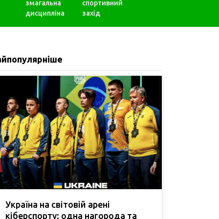
змагальна
спортивний
дисципліна
захід
айпопулярніше
Україна на світовій арені
кіберспорту: одна нагорода та