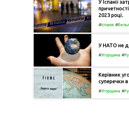
У Іспанії з
причетності
2023 році.
#
#
Іспанія
Бельг
У НАТО не д
#
#
Угорщина
Ру
Керівник уг
суперечки в
#
#
Угорщина
Ру