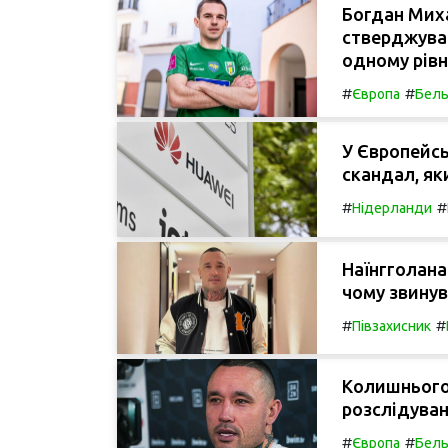
Богдан Миха
стверджуват
одному рівн
#
#
Європа
Бель
У Європейсь
скандал, як
#
#
Нідерланди
Наїнгголана
чому звинув
#
#
Півзахисник
Колишнього 
розслідуван
#
#
Європа
Бель