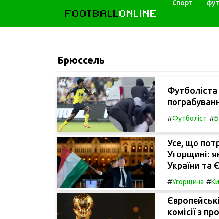
Спорт
фут
FOOTBALL
ONLINE
Брюссель
Футболіста
пограбування
#
#
Футболіст
Б
Усе, що пот
Угорщині: я
України та 
#
#
Угорщина
Ки
Європейські
комісії з п