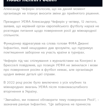
Александр Чеферін оголосив, що на даний момент
організація не планує вносити зміни до прийнятого рішення.
Президент УЄФА Александер Чеферін у четвер, 12 лютого,
заявив, що керівний орган європейського футболу наразі не
розглядає питання щодо повернення росії до міжнародної
спільноти.
Функціонер відреагував на слова голови ФІФА Джанні
Інфантіно, який нещодавно дав зрозуміти, що підтримує
пом'якшення заборони на участь країни в турнірах.
Чеферін під час спілкування з журналістами на Конгресі в
Брюсселі повідомив, що позиція УЄФА не змінилася і мови
про повернення росіян в футбол немає, але організація
щодня вивчає деталі цієї справи.
В 2022 році росію було виключено з усіх клубних та
міжнародних змагань УЄФА після повномасштабного
вторгнення в Україну.
"Звичайно, ми повинні обговорити тему повернення Росії", -
зазначив раніше Інфантіно. "Ця заборона не принесла