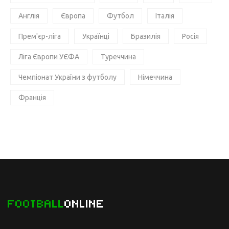
Англія
Європа
Футбол
Італія
Прем'єр-ліга
Українці
Бразилія
Росія
Ліга Європи УЄФА
Туреччина
Чемпіонат України з футболу
Німеччина
Франція
FOOTBALL
ONLINE