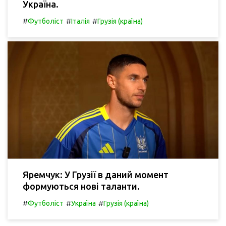
Україна.
#
#
#
Футболіст
Італія
Грузія (країна)
Яремчук: У Грузії в даний момент
формуються нові таланти.
#
#
#
Футболіст
Україна
Грузія (країна)