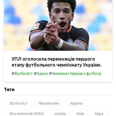
УПЛ оголосила переможців першого
етапу футбольного чемпіонату України.
#
#
#
Футболіст
Одеса
Чемпіонат України з футболу
Теги
Футболіст
Півзахисник
Україна
Ліга чемпіонів УЄФА
Іспанія
Київ
Євро