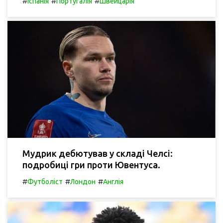
#
#
#
Іспанія
Португалія
Швейцарія
Мудрик дебютував у складі Челсі:
подробиці гри проти Ювентуса.
#
#
#
Футболіст
Лондон
Англія