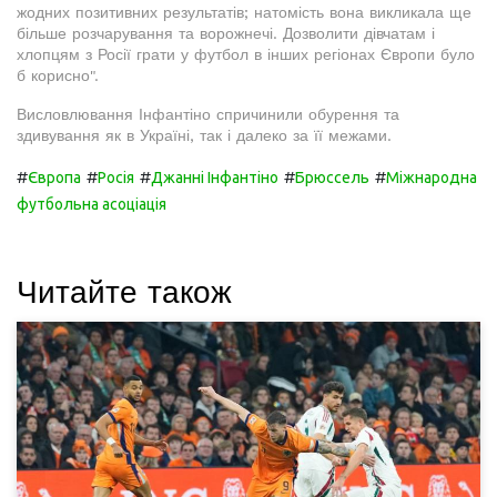
жодних позитивних результатів; натомість вона викликала ще
більше розчарування та ворожнечі. Дозволити дівчатам і
хлопцям з Росії грати у футбол в інших регіонах Європи було
б корисно".
Висловлювання Інфантіно спричинили обурення та
здивування як в Україні, так і далеко за її межами.
#
#
#
#
#
Європа
Росія
Джанні Інфантіно
Брюссель
Міжнародна
футбольна асоціація
Читайте також