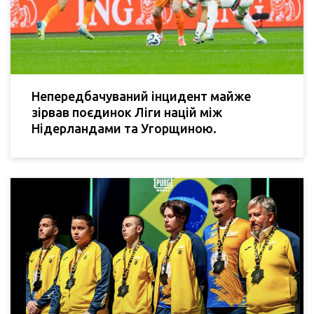
Непередбачуваний інцидент майже
зірвав поєдинок Ліги націй між
Нідерландами та Угорщиною.