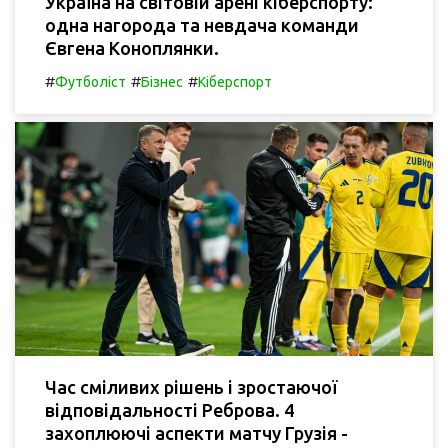
Україна на світовій арені кіберспорту:
одна нагорода та невдача команди
Євгена Коноплянки.
#
#
#
Футболіст
Бізнес
Кіберспорт
Час сміливих рішень і зростаючої
відповідальності Реброва. 4
захоплюючі аспекти матчу Грузія -