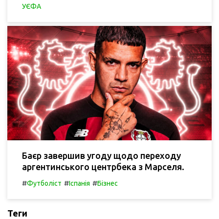
УЄФА
Баєр завершив угоду щодо переходу
аргентинського центрбека з Марселя.
#
#
#
Футболіст
Іспанія
Бізнес
Теги