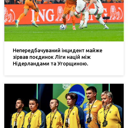
Непередбачуваний інцидент майже
зірвав поєдинок Ліги націй між
Нідерландами та Угорщиною.