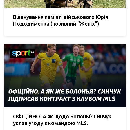
Вшанування пам'яті військового Юрія
Пододименка (позивний "Женіх")
ОФІЦІЙНО. А як щодо Болоньї? Синчук
уклав угоду з командою MLS.