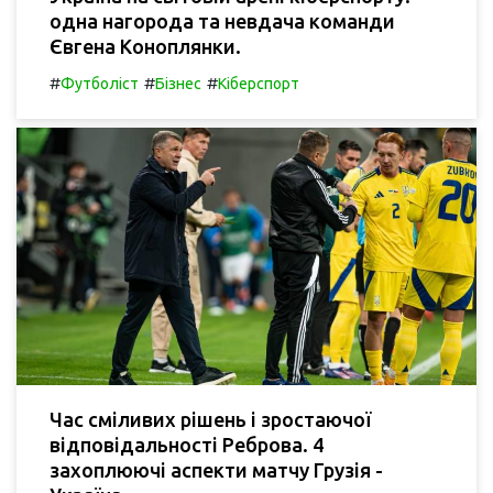
одна нагорода та невдача команди
Євгена Коноплянки.
#
#
#
Футболіст
Бізнес
Кіберспорт
Час сміливих рішень і зростаючої
відповідальності Реброва. 4
захоплюючі аспекти матчу Грузія -