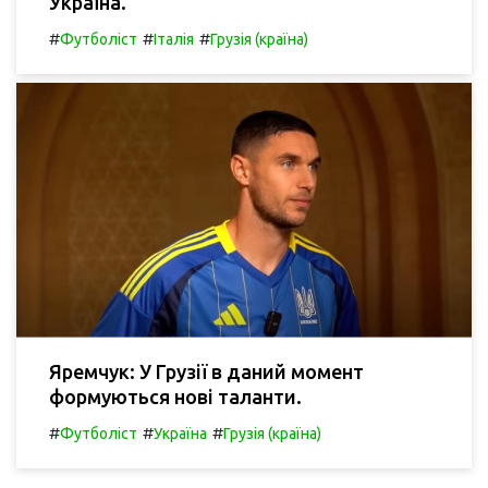
Україна.
#
#
#
Футболіст
Італія
Грузія (країна)
Яремчук: У Грузії в даний момент
формуються нові таланти.
#
#
#
Футболіст
Україна
Грузія (країна)