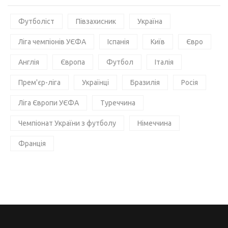
Футболіст
Півзахисник
Україна
Ліга чемпіонів УЄФА
Іспанія
Київ
Євро
Англія
Європа
Футбол
Італія
Прем'єр-ліга
Українці
Бразилія
Росія
Ліга Європи УЄФА
Туреччина
Чемпіонат України з футболу
Німеччина
Франція