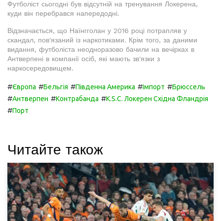
Футболіст сьогодні був відсутній на тренування Локерена,
куди він перебрався напередодні.
Відзначається, що Наїнгголан у 2016 році потрапляв у
скандал, пов'язаний із наркотиками. Крім того, за даними
видання, футболіста неодноразово бачили на вечірках в
Антверпені в компанії осіб, які мають зв'язки з
наркосередовищем.
#
#
#
#
#
Європа
Бельгія
Південна Америка
Імпорт
Брюссель
#
#
#
Антверпен
Контрабанда
K.S.C. Локерен Східна Фландрія
#
Порт
Читайте також