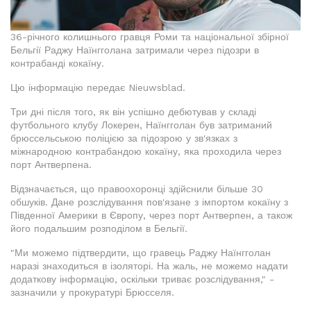
36-річного колишнього гравця Роми та національної збірної
Бельгії Раджу Наїнгголана затримали через підозри в
контрабанді кокаїну.
Цю інформацію передає Nieuwsblad.
Три дні після того, як він успішно дебютував у складі
футбольного клубу Локерен, Наїнгголан був затриманий
брюссельською поліцією за підозрою у зв'язках з
міжнародною контрабандою кокаїну, яка проходила через
порт Антверпена.
Відзначається, що правоохоронці здійснили більше 30
обшуків. Дане розслідування пов'язане з імпортом кокаїну з
Південної Америки в Європу, через порт Антверпен, а також
його подальшим розподілом в Бельгії.
"Ми можемо підтвердити, що гравець Раджу Наїнгголан
наразі знаходиться в ізоляторі. На жаль, не можемо надати
додаткову інформацію, оскільки триває розслідування," -
зазначили у прокуратурі Брюсселя.