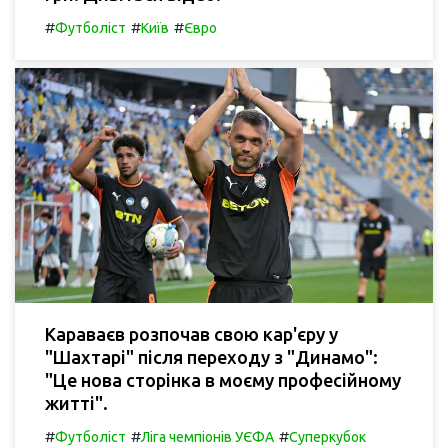
#
#
#
Футболіст
Київ
Євро
Караваєв розпочав свою кар'єру у
"Шахтарі" після переходу з "Динамо":
"Це нова сторінка в моєму професійному
житті".
#
#
#
Футболіст
Ліга чемпіонів УЄФА
Суперкубок