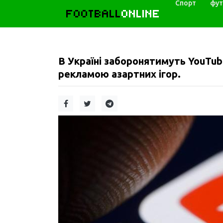
Спорт
фут
FOOTBALL
ONLINE
В Україні заборонятимуть YouTub
рекламою азартних ігор.