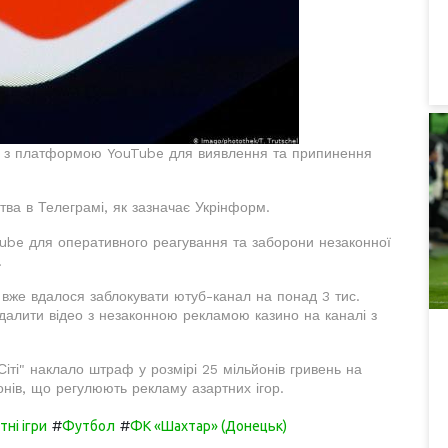
цю з платформою YouTube для виявлення та припинення
а в Телеграмі, як зазначає Укрінформ.
ube для оперативного реагування та заборони незаконної
.
 вже вдалося заблокувати ютуб-канал на понад 3 тис.
идалити відео з незаконною рекламою казино на каналі з
іті" наклало штраф у розмірі 25 мільйонів гривень на
нів, що регулюють рекламу азартних ігор.
#
#
тні ігри
Футбол
ФК «Шахтар» (Донецьк)