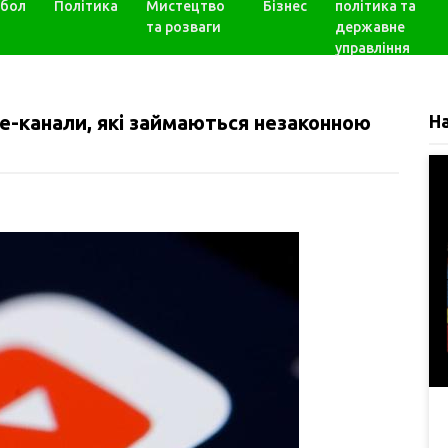
бол
Політика
Мистецтво
Бізнес
політика та
та розваги
державне
управління
e-канали, які займаються незаконною
Н