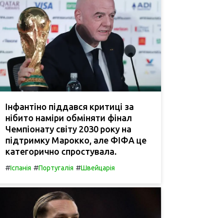
Інфантіно піддався критиці за
нібито наміри обміняти фінал
Чемпіонату світу 2030 року на
підтримку Марокко, але ФІФА це
категорично спростувала.
#
#
#
Іспанія
Португалія
Швейцарія