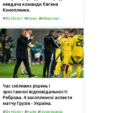
невдача команди Євгена
Коноплянки.
#
#
#
Футболіст
Бізнес
Кіберспорт
Час сміливих рішень і
зростаючої відповідальності
Реброва. 4 захоплюючі аспекти
матчу Грузія - Україна.
#
#
#
Футболіст
Італія
Грузія (країна)