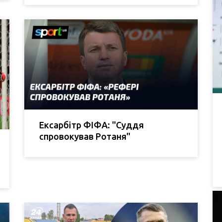
Ексарбітр ФІФА: "Суддя
спровокував Ротаня"