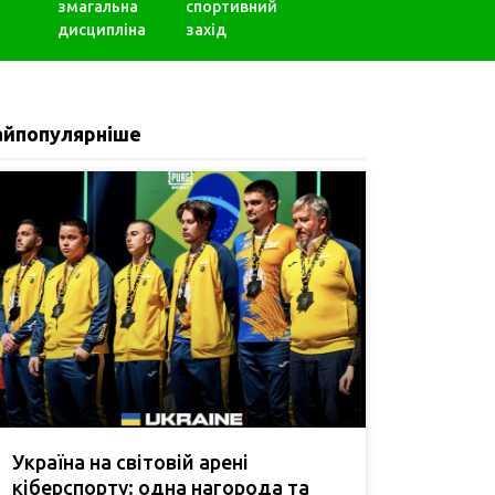
змагальна
спортивний
дисципліна
захід
айпопулярніше
Україна на світовій арені
кіберспорту: одна нагорода та