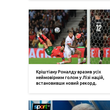
Кріштіану Роналду вразив усіх
неймовірним голом у Лізі націй,
встановивши новий рекорд.