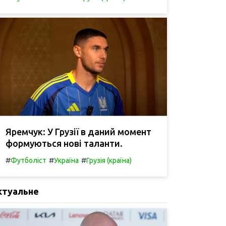
Яремчук: У Грузії в даний момент
формуються нові таланти.
#
#
#
Футболіст
Україна
Грузія (країна)
ктуальне