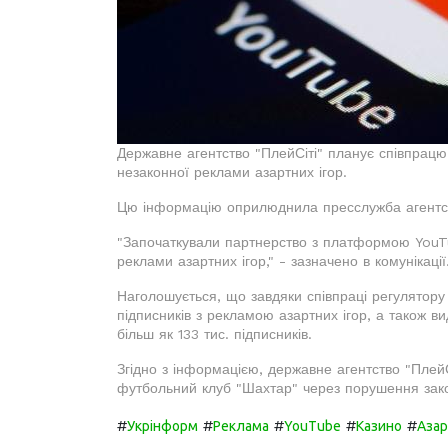
Державне агентство "ПлейСіті" планує співпра
незаконної реклами азартних ігор.
Цю інформацію оприлюднила пресслужба агентств
"Започаткували партнерство з платформою YouT
реклами азартних ігор," - зазначено в комунікації
Наголошується, що завдяки співпраці регулятору
підписників з рекламою азартних ігор, а також в
більш як 133 тис. підписників.
Згідно з інформацією, державне агентство "ПлейС
футбольний клуб "Шахтар" через порушення зако
#
#
#
#
#
Укрінформ
Реклама
YouTube
Казино
Азар