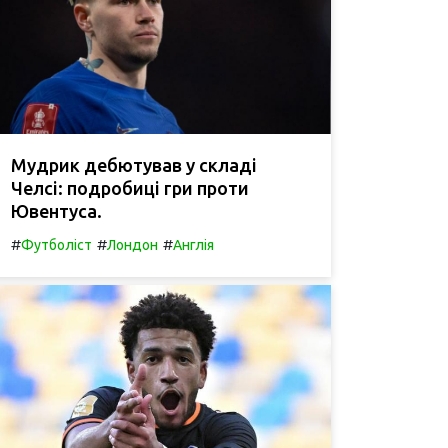
Мудрик дебютував у складі
Челсі: подробиці гри проти
Ювентуса.
#
#
#
Футболіст
Лондон
Англія