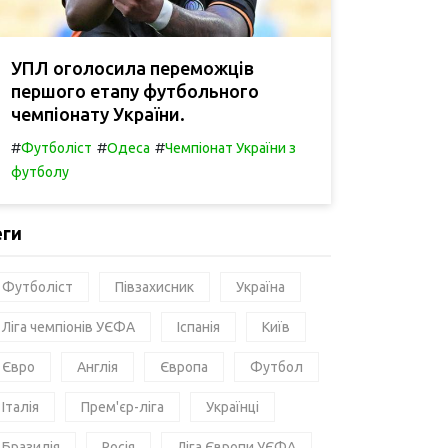
УПЛ оголосила переможців
першого етапу футбольного
чемпіонату України.
#
#
#
Футболіст
Одеса
Чемпіонат України з
футболу
еги
Футболіст
Півзахисник
Україна
Ліга чемпіонів УЄФА
Іспанія
Київ
Євро
Англія
Європа
Футбол
Італія
Прем'єр-ліга
Українці
Бразилія
Росія
Ліга Європи УЄФА