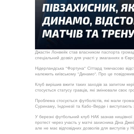
Джастін Лонвейк став власником паспорта грома
спеціальний дозвіл для участі у змаганнях в Євр
Нідерландська "Фортуна" Сіттард тимчасово відс
належить київському "Динамо". Про це повідомив
Клуб вирішив вжити таких заходів за запитом кер
стосується статусу гравців, які змінювали своє г
Проблема стосується футболістів, які мали гром
Суринаму, Індонезії та Кабо-Верде і виступають з
У березні футбольний клуб НАК зазнав нищівної п
протест через участь у матчі захисника Діна Джей
але не має відповідних дозволів для виступів у 