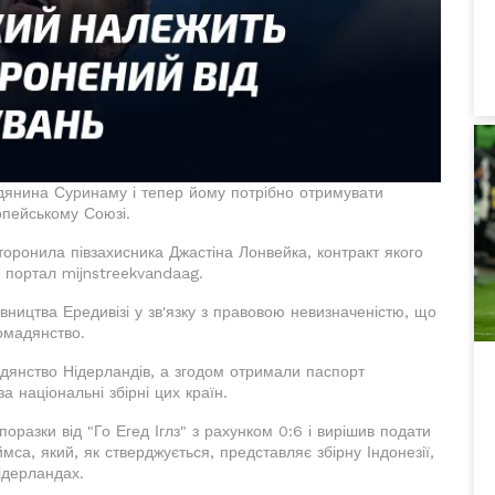
дянина Суринаму і тепер йому потрібно отримувати
опейському Союзі.
торонила півзахисника Джастіна Лонвейка, контракт якого
 портал mijnstreekvandaag.
івництва Ередивізі у зв'язку з правовою невизначеністю, що
ромадянство.
адянство Нідерландів, а згодом отримали паспорт
а національні збірні цих країн.
оразки від "Го Егед Іглз" з рахунком 0:6 і вирішив подати
мса, який, як стверджується, представляє збірну Індонезії,
Нідерландах.