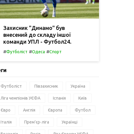
Захисник "Динамо" був
внесений до складу іншої
команди УПЛ - Футбол24.
#
#
#
Футболіст
Одеса
Спорт
еги
Футболіст
Півзахисник
Україна
Ліга чемпіонів УЄФА
Іспанія
Київ
Євро
Англія
Європа
Футбол
Італія
Прем'єр-ліга
Українці