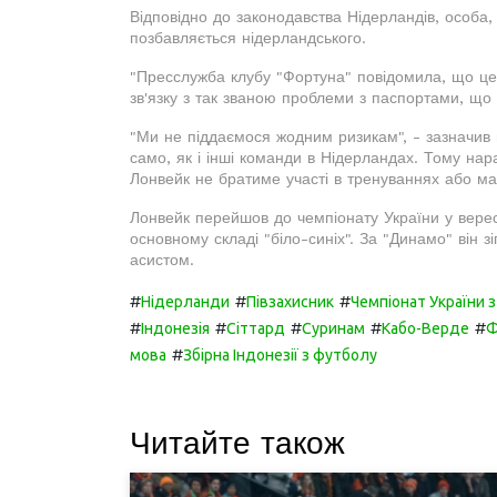
Відповідно до законодавства Нідерландів, особа
позбавляється нідерландського.
"Пресслужба клубу "Фортуна" повідомила, що це 
зв'язку з так званою проблеми з паспортами, що 
"Ми не піддаємося жодним ризикам", - зазначив 
само, як і інші команди в Нідерландах. Тому нараз
Лонвейк не братиме участі в тренуваннях або ма
Лонвейк перейшов до чемпіонату України у вересн
основному складі "біло-синіх". За "Динамо" він з
асистом.
#
#
#
Нідерланди
Півзахисник
Чемпіонат України 
#
#
#
#
#
Індонезія
Сіттард
Суринам
Кабо-Верде
Ф
#
мова
Збірна Індонезії з футболу
Читайте також