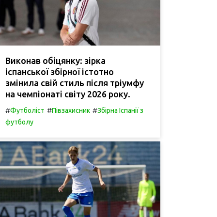
Виконав обіцянку: зірка
іспанської збірної істотно
змінила свій стиль після тріумфу
на чемпіонаті світу 2026 року.
#
#
#
Футболіст
Півзахисник
Збірна Іспанії з
футболу