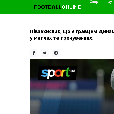
Спорт
фут
FOOTBALL
ONLINE
Півзахисник, що є гравцем Динам
у матчах та тренуваннях.