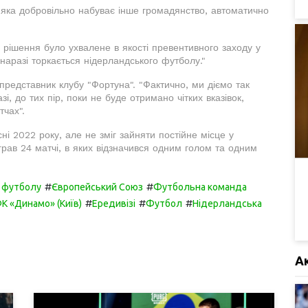
, яка добровільно набуває інше громадянство, автоматично
рішення було ухвалене в якості превентивного заходу у
наразі торкається нідерландського футболу."
представник клубу "Фортуна". "Фактично, ми діємо так
і, до тих пір, поки не буде отримано чітких вказівок,
тчах".
і 2022 року, але не зміг зайняти постійне місце у
іграв 24 матчі, в яких відзначився одним голом та одним
#
#
з футболу
Європейський Союз
Футбольна команда
#
#
#
К «Динамо» (Київ)
Ередивізі
Футбол
Нідерландська
А