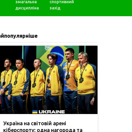
змагальна
спортивний
дисципліна
захід
айпопулярніше
Україна на світовій арені
кіберспорту: одна нагорода та