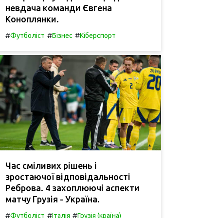
невдача команди Євгена
Коноплянки.
#
#
#
Футболіст
Бізнес
Кіберспорт
Час сміливих рішень і
зростаючої відповідальності
Реброва. 4 захоплюючі аспекти
матчу Грузія - Україна.
#
#
#
Футболіст
Італія
Грузія (країна)