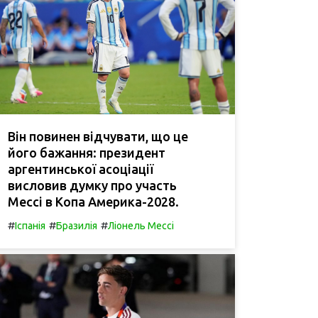
Він повинен відчувати, що це
його бажання: президент
аргентинської асоціації
висловив думку про участь
Мессі в Копа Америка-2028.
#
#
#
Іспанія
Бразилія
Ліонель Мессі