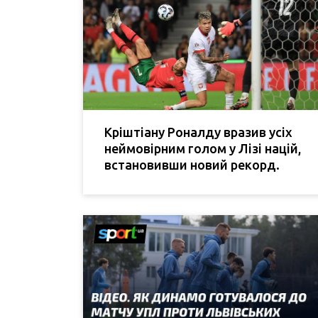
Кріштіану Роналду вразив усіх
неймовірним голом у Лізі націй,
встановивши новий рекорд.