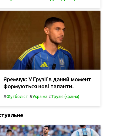
Яремчук: У Грузії в даний момент
формуються нові таланти.
#
#
#
Футболіст
Україна
Грузія (країна)
ктуальне