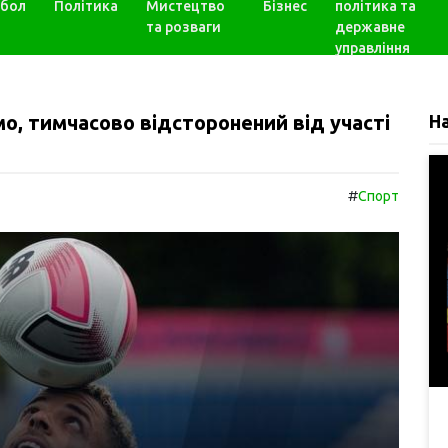
бол
Політика
Мистецтво
Бізнес
політика та
та розваги
державне
управління
о, тимчасово відсторонений від участі
Н
#
Спорт