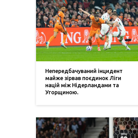
Непередбачуваний інцидент
майже зірвав поєдинок Ліги
націй між Нідерландами та
Угорщиною.