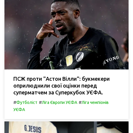
ПСЖ проти "Астон Вілли": букмекери
оприлюднили свої оцінки перед
суперматчем за Суперкубок УЄФА.
#
#
#
Футболіст
Ліга Європи УЄФА
Ліга чемпіонів
УЄФА