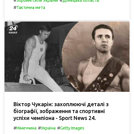
#
#
Збройні сили України
Донецька область
#
Тактична мета
Віктор Чукарін: захоплюючі деталі з
біографії, зображення та спортивні
успіхи чемпіона - Sport News 24.
#
#
#
Німеччина
Україна
Getty Images