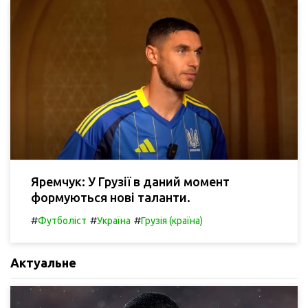
Яремчук: У Грузії в даний момент
формуються нові таланти.
#
#
#
Футболіст
Україна
Грузія (країна)
Актуальне