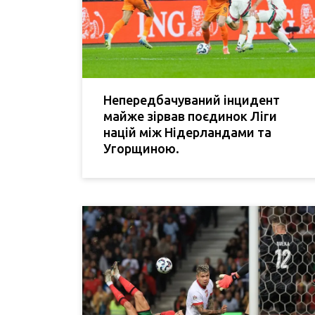
Непередбачуваний інцидент
майже зірвав поєдинок Ліги
націй між Нідерландами та
Угорщиною.