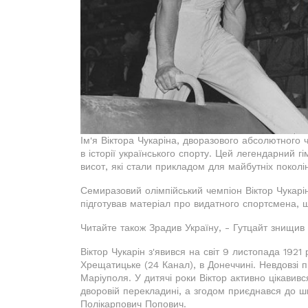
Ім'я Віктора Чукаріна, дворазового абсолютного 
в історії українського спорту. Цей легендарний 
висот, які стали прикладом для майбутніх поколін
Семиразовий олімпійський чемпіон Віктор Чукарі
підготував матеріал про видатного спортсмена, 
Читайте також Зрадив Україну, - Гутцайт знищив
Віктор Чукарін з'явився на світ 9 листопада 1921
Хрещатицьке (24 Канал), в Донеччині. Невдовзі 
Маріуполя. У дитячі роки Віктор активно цікави
дворовій перекладині, а згодом приєднався до шкі
Полікарпович Попович.