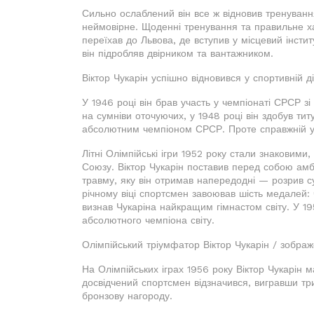
Сильно ослаблений він все ж відновив тренування
неймовірне. Щоденні тренування та правильне х
переїхав до Львова, де вступив у місцевий інст
він підробляв двірником та вантажником.
Віктор Чукарін успішно відновився у спортивній 
У 1946 році він брав участь у чемпіонаті СРСР зі
на сумніви оточуючих, у 1948 році він здобув тит
абсолютним чемпіоном СРСР. Проте справжній ус
Літні Олімпійські ігри 1952 року стали знаковими
Союзу. Віктор Чукарін поставив перед собою ам
травму, яку він отримав напередодні — розрив с
річному віці спортсмен завоював шість медалей: ч
визнав Чукаріна найкращим гімнастом світу. У 19
абсолютного чемпіона світу.
Олімпійський тріумфатор Віктор Чукарін / зобра
На Олімпійських іграх 1956 року Віктор Чукарін м
досвідчений спортсмен відзначився, вигравши три
бронзову нагороду.