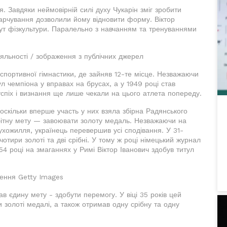
. Завдяки неймовірній силі духу Чукарін зміг зробити
арчування дозволили йому відновити форму. Віктор
итут фізкультури. Паралельно з навчанням та тренуваннями
діяльності / зображення з публічних джерел
 спортивної гімнастики, де зайняв 12-те місце. Незважаючи
ул чемпіона у вправах на брусах, а у 1949 році став
піх і визнання ще лише чекали на цього атлета попереду.
, оскільки вперше участь у них взяла збірна Радянського
бітну мету — завоювати золоту медаль. Незважаючи на
ухожилля, українець перевершив усі сподівання. У 31-
отири золоті та дві срібні. У тому ж році німецький журнал
54 році на змаганнях у Римі Віктор Іванович здобув титул
ження Getty Images
ав єдину мету - здобути перемогу. У віці 35 років цей
 золоті медалі, а також отримав одну срібну та одну