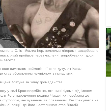
чемпіона Олімпійських ігор, золотими літерами закарбоване
гімнаст, який пройшов через численні випробування, досяг
ь атлетів.
н став символом неймовірної сили духу. 24 Канал
що став абсолютним чемпіоном з гімнастики.
 вщент Ковтуна за зміну громадянства
 року у селі Красноармійське, яке нині відоме під іменем
після його народження родина Чукаріних переїхала до
вся футболом, веслуванням та плаванням. Він тренувався на
льної секції, де його наставником став Віталій