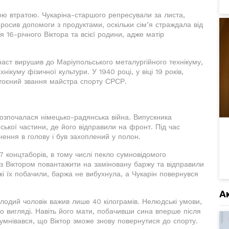
кою втратою. Чукаріна-старшого репресували за листа,
росив допомоги з продуктами, оскільки сім’я страждала від
 16-річного Віктора та всієї родини, адже матір
аст вирушив до Маріупольського металургійного технікуму,
ікуму фізичної культури. У 1940 році, у віці 19 років,
остоєний звання майстра спорту СРСР.
розпочалася німецько-радянська війна. Випускника
ської частини, де його відправили на фронт. Під час
нення в голову і був захоплений у полон.
7 концтаборів, в тому числі пекло сумновідомого
із Віктором повантажити на заміновану баржу та відправили
які їх побачили, баржа не вибухнула, а Чукарін повернувся
А
олодий чоловік важив лише 40 кілограмів. Нелюдські умови,
го вигляді. Навіть його мати, побачивши сина вперше після
 сумнівався, що Віктор зможе знову повернутися до спорту.