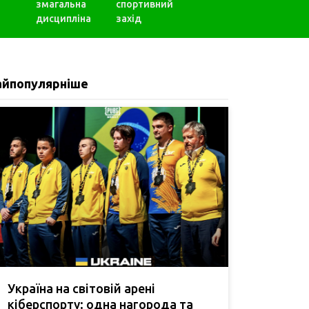
змагальна
спортивний
дисципліна
захід
айпопулярніше
Україна на світовій арені
кіберспорту: одна нагорода та