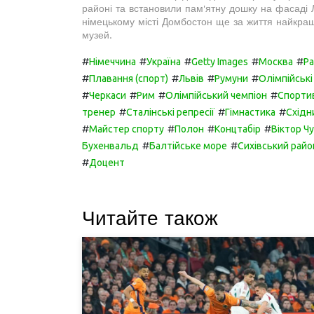
районі та встановили пам'ятну дошку на фасаді Л
німецькому місті Домбостон ще за життя найкращ
музей.
#
#
#
#
#
Німеччина
Україна
Getty Images
Москва
Ра
#
#
#
#
Плавання (спорт)
Львів
Румуни
Олімпійські 
#
#
#
#
Черкаси
Рим
Олімпійський чемпіон
Спортив
#
#
#
тренер
Сталінські репресії
Гімнастика
Східн
#
#
#
#
Майстер спорту
Полон
Концтабір
Віктор Чу
#
#
Бухенвальд
Балтійське море
Сихівський райо
#
Доцент
Читайте також