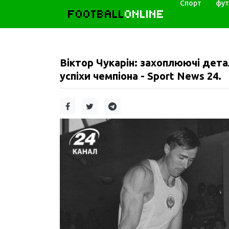
Спорт
фут
FOOTBALL
ONLINE
Віктор Чукарін: захоплюючі детал
успіхи чемпіона - Sport News 24.