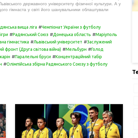
ьвівського державного університету фізичної культури. А у
ого гімнаста у світі його шанувальники облаштували
#
дянська вища ліга
Чемпіонат України з футболу
#
#
#
ігри
Радянський Союз
Донецька область
Маріуполь
#
#
на гімнастика
Львівський університет
Заслужений
#
#
ий фронт (Друга світова війна)
Мельбурн
Голод
#
#
карін
Паралельні бруси
Концентраційний табір
#
н
Олімпійська збірна Радянського Союзу з футболу
Т