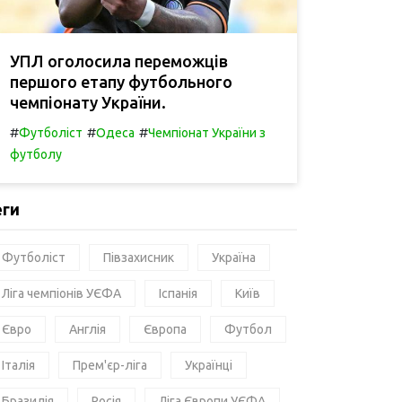
УПЛ оголосила переможців
першого етапу футбольного
чемпіонату України.
#
#
#
Футболіст
Одеса
Чемпіонат України з
футболу
еги
Футболіст
Півзахисник
Україна
Ліга чемпіонів УЄФА
Іспанія
Київ
Євро
Англія
Європа
Футбол
Італія
Прем'єр-ліга
Українці
Бразилія
Росія
Ліга Європи УЄФА