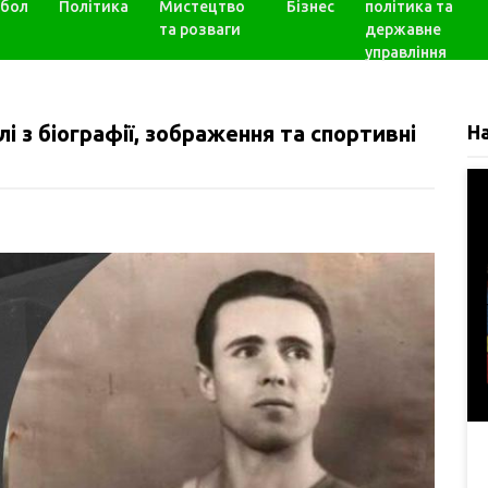
бол
Політика
Мистецтво
Бізнес
політика та
та розваги
державне
управління
і з біографії, зображення та спортивні
Н