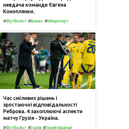
невдача команди Євгена
Коноплянки.
#
#
#
Футболіст
Бізнес
Кіберспорт
Час сміливих рішень і
зростаючої відповідальності
Реброва. 4 захоплюючі аспекти
матчу Грузія - Україна.
#
#
#
Футболіст
Італія
Грузія (країна)