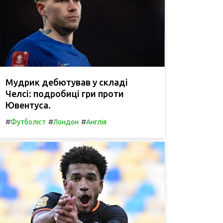
Мудрик дебютував у складі
Челсі: подробиці гри проти
Ювентуса.
#
#
#
Футболіст
Лондон
Англія