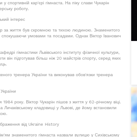
 у спортивній кар'єрі гімнаста. На піку слави Чукарін
ерську роботу.
ький інтерес
ор за життя був скромною та тихою людиною. Знаменитого
, спокушаючи умовами та посадами. Однак Віктор Іванович
федрі гімнастики Львівського інституту фізичної культури,
боти він підготував більш ніж 20 майстрів спорту, серед яких
уць.
женого тренера України та виконував обов'язки тренера
 України
984 року. Віктор Чукарін пішов з життя у 62-річному віці.
а Личаківському кладовищі у Львові, де йому встановили
кою.
браження від Ukraine History
, ім'ям знаменитого гімнаста назвали вулицю у Сихівському