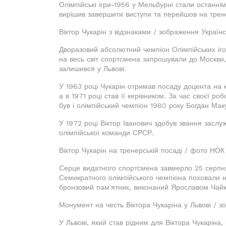
Олімпійські ігри-1956 у Мельбурні стали останніми
вирішив завершити виступи та перейшов на трен
Віктор Чукарін з відзнаками / зображення Українс
Дворазовий абсолютний чемпіон Олімпійських іг
на весь світ спортсмена запрошували до Москви
залишився у Львові.
У 1963 році Чукарін отримав посаду доцента на ка
а в 1971 році став її керівником. За час своєї ро
був і олімпійський чемпіон 1980 року Богдан Мак
У 1972 році Віктор Іванович здобув звання заслу
олімпійської команди СРСР.
Віктор Чукарін на тренерській посаді / фото НОК
Серце видатного спортсмена завмерло 25 серпня 1
Семикратного олімпійського чемпіона поховали н
бронзовий пам'ятник, виконаний Ярославом Чай
Монумент на честь Віктора Чукаріна у Львові / зо
У Львові, який став рідним для Віктора Чукаріна