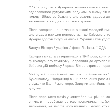
У 1937 році сім’я Чукаріних зіштовхнулася з тяж
адресованого румунським родичам, в якому він п
голоду. Вбивство батька стало важким ударом для
залишилася наодинці з трьома дітьми.
Після завершення навчання в школі молодий гімн
але згодом вирішив перевестися до Київського техн
Чукарін здобув титул чемпіона України і був уд
Виступ Віктора Чукаріна / фото Львівської ОДА
Кар'єра гімнаста завершилася в 1941 році, коли 
фізкультурного технікуму направили до артилерій
бойових дій поблизу Черкас Віктор отримав пора
Майбутній олімпійський чемпіон пройшов через 1
Бухенвальду. Наприкінці війни полонених разом 
у відкрите Балтійське море. Завдяки англійцям, 
додому.
Після пережитих жахів у концтаборі 24-річний м
в яких він перебував, суттєво позначилися на йо
звільнення, не змогла його впізнати. Багато хто