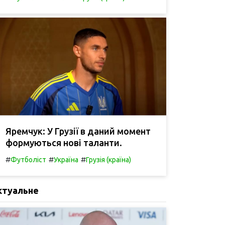
Яремчук: У Грузії в даний момент
формуються нові таланти.
#
#
#
Футболіст
Україна
Грузія (країна)
ктуальне