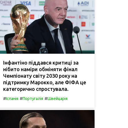
Інфантіно піддався критиці за
нібито наміри обміняти фінал
Чемпіонату світу 2030 року на
підтримку Марокко, але ФІФА це
категорично спростувала.
#
#
#
Іспанія
Португалія
Швейцарія