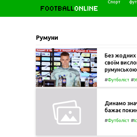
Спорт
фут
FOOTBALL
ONLINE
Румуни
Без жодних 
своїм висл
румунською
#
#
Футболіст
У
Динамо зна
бажає поки
#
#
Футболіст
І