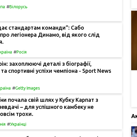
#
па
Білорусь
дає стандартам команди": Сабо
про легіонера Динамо, від якого слід
я.
#
країна
Росія
ін: захоплюючі деталі з біографії,
та спортивні успіхи чемпіона - Sport News
#
раїна
Getty Images
їни почала свій шлях у Кубку Карпат з
невдачі – для успішного камбеку не
овсім трохи.
А
#
нія
Українці