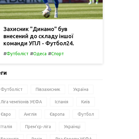
Захисник "Динамо" був
внесений до складу іншої
команди УПЛ - Футбол24.
#
#
#
Футболіст
Одеса
Спорт
еги
Футболіст
Півзахисник
Україна
Ліга чемпіонів УЄФА
Іспанія
Київ
Євро
Англія
Європа
Футбол
Італія
Прем'єр-ліга
Українці