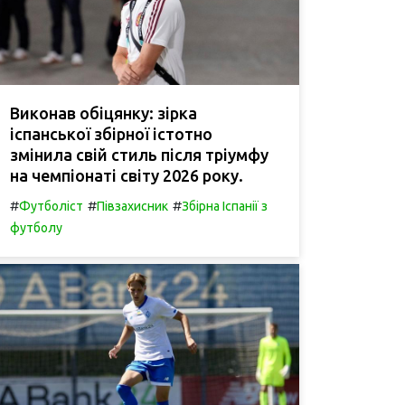
Виконав обіцянку: зірка
іспанської збірної істотно
змінила свій стиль після тріумфу
на чемпіонаті світу 2026 року.
#
#
#
Футболіст
Півзахисник
Збірна Іспанії з
футболу