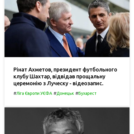
Рінат Ахметов, президент футбольного
клубу Шахтар, відвідав прощальну
церемонію з Луческу - відеозапис.
#
#
#
Ліга Європи УЄФА
Донецьк
Бухарест