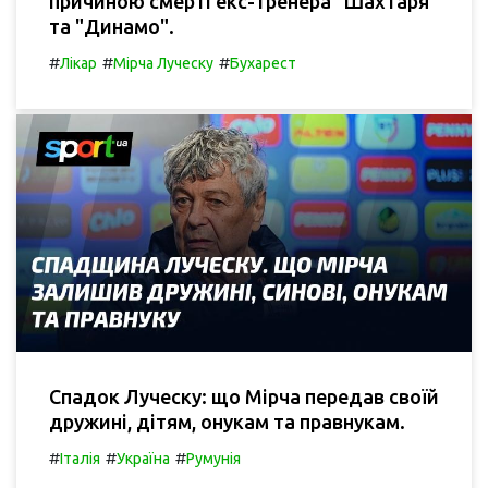
причиною смерті екс-тренера "Шахтаря"
та "Динамо".
#
#
#
Лікар
Мірча Луческу
Бухарест
Спадок Луческу: що Мірча передав своїй
дружині, дітям, онукам та правнукам.
#
#
#
Італія
Україна
Румунія