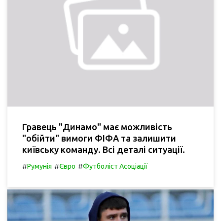
Гравець "Динамо" має можливість
"обійти" вимоги ФІФА та залишити
київську команду. Всі деталі ситуації.
#
#
#
Румунія
Євро
Футболіст Асоціації