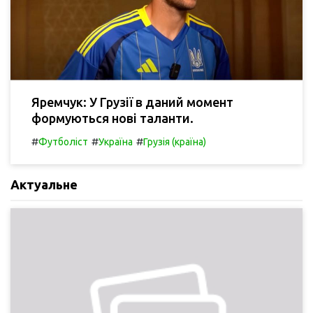
Яремчук: У Грузії в даний момент
формуються нові таланти.
#
#
#
Футболіст
Україна
Грузія (країна)
Актуальне