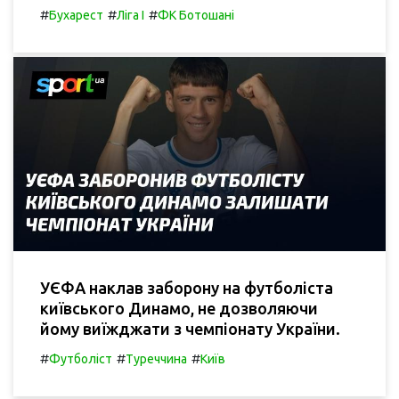
#
#
#
Бухарест
Ліга I
ФК Ботошані
УЄФА наклав заборону на футболіста
київського Динамо, не дозволяючи
йому виїжджати з чемпіонату України.
#
#
#
Футболіст
Туреччина
Київ