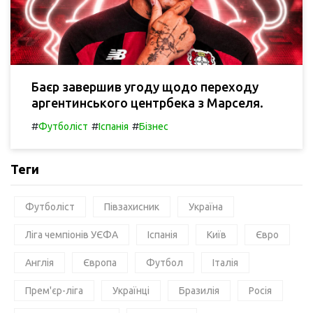
Баєр завершив угоду щодо переходу
аргентинського центрбека з Марселя.
#
#
#
Футболіст
Іспанія
Бізнес
Теги
Футболіст
Півзахисник
Україна
Ліга чемпіонів УЄФА
Іспанія
Київ
Євро
Англія
Європа
Футбол
Італія
Прем'єр-ліга
Українці
Бразилія
Росія