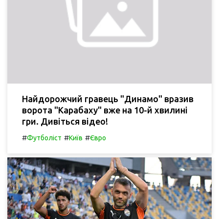
Найдорожчий гравець "Динамо" вразив
ворота "Карабаху" вже на 10-й хвилині
гри. Дивіться відео!
#
#
#
Футболіст
Київ
Євро