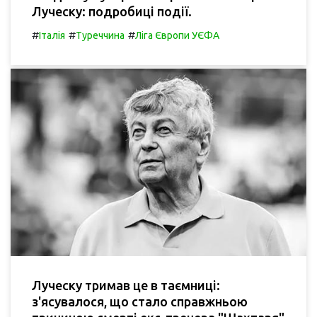
Луческу: подробиці події.
#
#
#
Італія
Туреччина
Ліга Європи УЄФА
Луческу тримав це в таємниці:
з'ясувалося, що стало справжньою