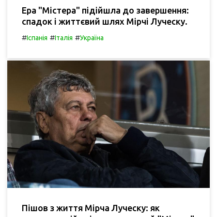
Ера "Містера" підійшла до завершення:
спадок і життєвий шлях Мірчі Луческу.
#
#
#
Іспанія
Італія
Україна
Пішов з життя Мірча Луческу: як