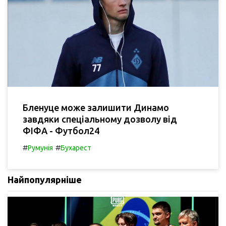
Бленуце може залишити Динамо
завдяки спеціальному дозволу від
ФІФА - Футбол24
#
#
Румунія
Бухарест
Найпопулярніше