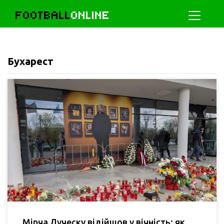
FOOTBALL
ONLINE
Бухарест
Мірча Луческу відійшов у вічність: як