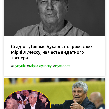
Стадіон Динамо Бухарест отримає ім'я
Мірчі Луческу, на честь видатного
тренера.
#
#
#
Румунія
Мірча Луческу
Бухарест