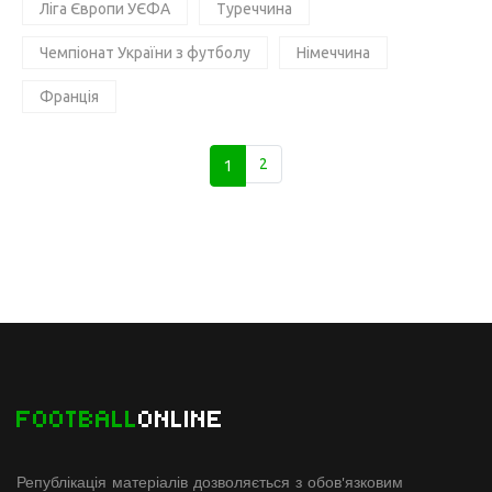
Ліга Європи УЄФА
Туреччина
Чемпіонат України з футболу
Німеччина
Франція
1
2
FOOTBALL
ONLINE
Републікація матеріалів дозволяється з обов'язковим