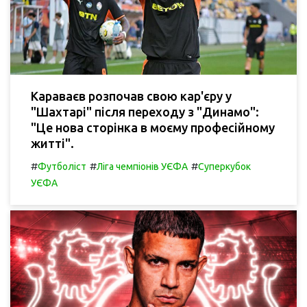
Караваєв розпочав свою кар'єру у
"Шахтарі" після переходу з "Динамо":
"Це нова сторінка в моєму професійному
житті".
#
#
#
Футболіст
Ліга чемпіонів УЄФА
Суперкубок
УЄФА