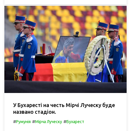
У Бухаресті на честь Мірчі Луческу буде
названо стадіон.
#
#
#
Румунія
Мірча Луческу
Бухарест