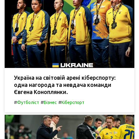
Україна на світовій арені кіберспорту:
одна нагорода та невдача команди
Євгена Коноплянки.
#
#
#
Футболіст
Бізнес
Кіберспорт