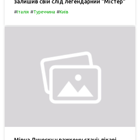
залишив свій слід легендарний "Містер"
#
#
#
Італія
Туреччина
Київ
Мірча Луческу у важкому стані: лікарі