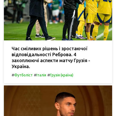
Час сміливих рішень і зростаючої
відповідальності Реброва. 4
захоплюючі аспекти матчу Грузія -
Україна.
#
#
#
Футболіст
Італія
Грузія (країна)