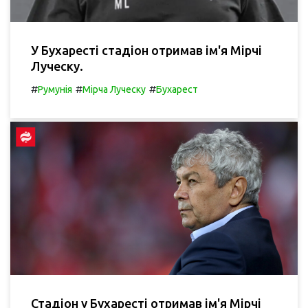
У Бухаресті стадіон отримав ім'я Мірчі
Луческу.
#
#
#
Румунія
Мірча Луческу
Бухарест
Стадіон у Бухаресті отримав ім'я Мірчі