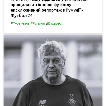
прощалися з іконою футболу -
ексклюзивний репортаж з Румунії -
Футбол 24
#
#
#
Туреччина
Румунія
Бухарест