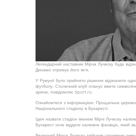
Легендарний наставник Мірча Луческу буде відзна
Динамо отримує його ім'я.
У Румунії було прийнято рішення відзначити одно
футболу. Столичний клуб планує вжити символічн
арени, повідомляє Sport.ro.
Ознайомтеся з інформацією: Прощальна церемоні
Національного стадіону в Бухаресті.
Ідея назвати стадіон іменем Мірчі Луческу належ
Бухарест хоче віддати належне фахівцю, який за
Величний Мірча Луческу здійснив справжню рево