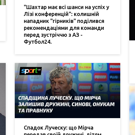
"Шахтар має всі шанси на успіх у
Лізі конференцій": колишній
нападник "гірників" поділився
рекомендаціями для команди
перед зустріччю з АЗ -
Футбол24.
Спадок Луческу: що Мірча
передав своїй дружині, дітям,