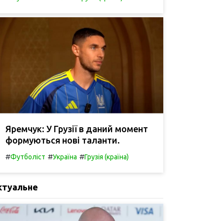
Яремчук: У Грузії в даний момент
формуються нові таланти.
#
#
#
Футболіст
Україна
Грузія (країна)
ктуальне