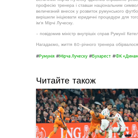
професію тренера і ставши національним символ
величезний внесок у розвиток румунського футбол
вирішили ініціювати юридичні процедури для то
ім'я Мірчі Луческу.
- повідомив міністр внутрішіх справ Румунії Кете
Нагадаємо, життя 80-річного тренера обірвалося 
#
#
#
#
Румунія
Мірча Луческу
Бухарест
ФК «Динамо
Читайте також