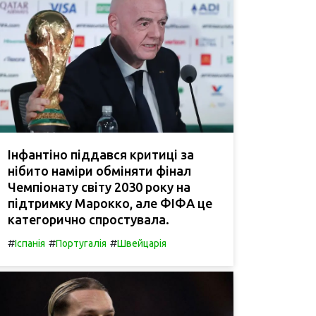
Інфантіно піддався критиці за
нібито наміри обміняти фінал
Чемпіонату світу 2030 року на
підтримку Марокко, але ФІФА це
категорично спростувала.
#
#
#
Іспанія
Португалія
Швейцарія