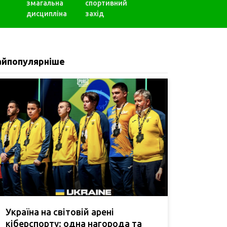
змагальна
спортивний
дисципліна
захід
айпопулярніше
Україна на світовій арені
кіберспорту: одна нагорода та