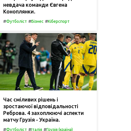
невдача команди Євгена
Коноплянки.
#
#
#
Футболіст
Бізнес
Кіберспорт
Час сміливих рішень і
зростаючої відповідальності
Реброва. 4 захоплюючі аспекти
матчу Грузія - Україна.
#
#
#
Футболіст
Італія
Грузія (країна)