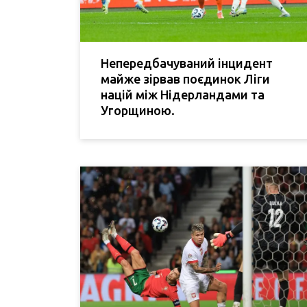
Непередбачуваний інцидент
майже зірвав поєдинок Ліги
націй між Нідерландами та
Угорщиною.