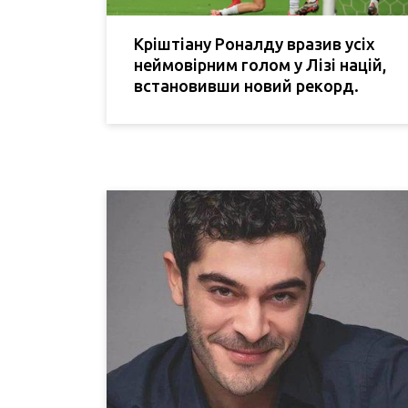
Кріштіану Роналду вразив усіх
неймовірним голом у Лізі націй,
встановивши новий рекорд.