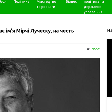
бол
Політика
Мистецтво
Бізнес
політика та
та розваги
державне
управління
 ім'я Мірчі Луческу, на честь
Н
#
Спорт