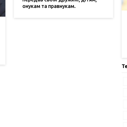
онукам та правнукам.
Т