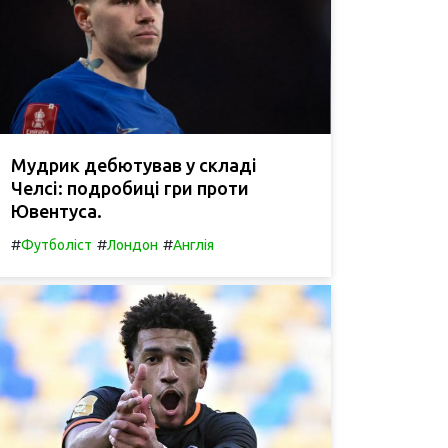
Мудрик дебютував у складі
Челсі: подробиці гри проти
Ювентуса.
#
#
#
Футболіст
Лондон
Англія