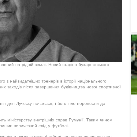
чений на рідній землі. Новий стадіон бухарестського
го з найвидатніших тренерів в історії національного
их заходів після завершення будівництва нової спортивної
я для Луческу почалася, і його тіло перенесли до
ить міністерству внутрішніх справ Румунії. Таким чином
лишив величезний слід у футболі.
люцію в румунському футболі, змінивши уявлення про