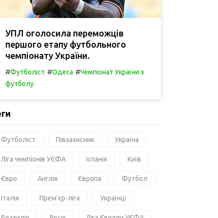
УПЛ оголосила переможців
першого етапу футбольного
чемпіонату України.
#
#
#
Футболіст
Одеса
Чемпіонат України з
футболу
еги
Футболіст
Півзахисник
Україна
Ліга чемпіонів УЄФА
Іспанія
Київ
Євро
Англія
Європа
Футбол
Італія
Прем'єр-ліга
Українці
Бразилія
Росія
Ліга Європи УЄФА