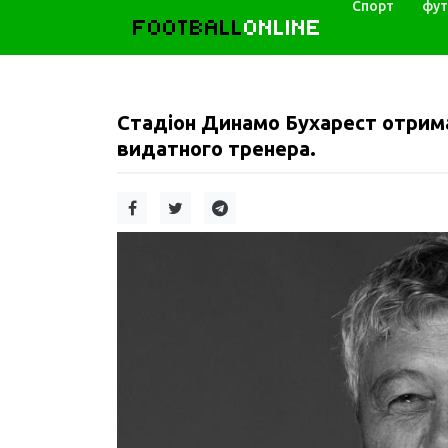
Спорт
фут
FOOTBALL
ONLINE
Стадіон Динамо Бухарест отримає
видатного тренера.