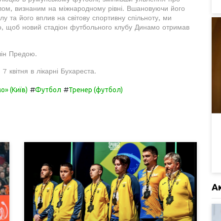
ом, визнаним на міжнародному рівні. Вшановуючи його
у та його вплив на світову спортивну спільноту, ми
го, щоб новий стадіон футбольного клубу Динамо отримав
лін Предою.
7 квітня в лікарні Бухареста.
#
#
» (Київ)
Футбол
Тренер (футбол)
А