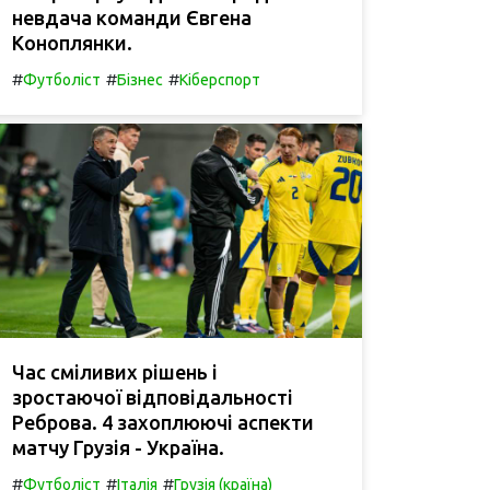
невдача команди Євгена
Коноплянки.
#
#
#
Футболіст
Бізнес
Кіберспорт
Час сміливих рішень і
зростаючої відповідальності
Реброва. 4 захоплюючі аспекти
матчу Грузія - Україна.
#
#
#
Футболіст
Італія
Грузія (країна)