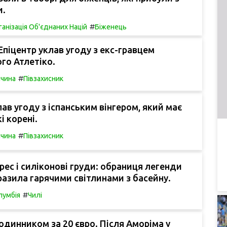
и.
#
анізація Об'єднаних Націй
Біженець
піцентр уклав угоду з екс-гравцем
го Атлетіко.
#
ччина
Півзахисник
лав угоду з іспанським вінгером, який має
і корені.
#
ччина
Півзахисник
рес і силіконові груди: обраниця легенди
азила гарячими світлинами з басейну.
#
лумбія
Чилі
годинником за 20 євро. Після Аморіма у