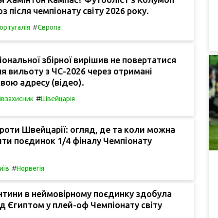
з після чемпіонату світу 2026 року.
#
ортугалія
Європа
іональної збірної вирішив не повертатися
я вильоту з ЧС-2026 через отримані
свою адресу (відео).
#
івзахисник
Швейцарія
роти Швейцарії: огляд, де та коли можна
ти поєдинок 1/4 фіналу Чемпіонату
#
иїв
Норвегія
нтини в неймовірному поєдинку здобула
д Єгиптом у плей-оф Чемпіонату світу