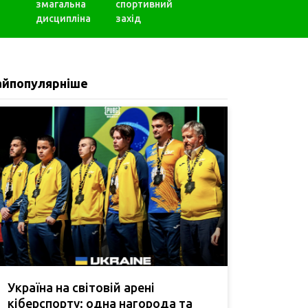
змагальна
спортивний
дисципліна
захід
айпопулярніше
Україна на світовій арені
кіберспорту: одна нагорода та