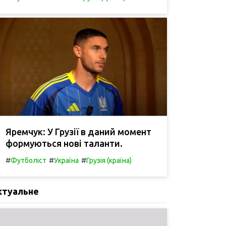
Яремчук: У Грузії в даний момент
формуються нові таланти.
#
#
#
Футболіст
Україна
Грузія (країна)
ктуальне