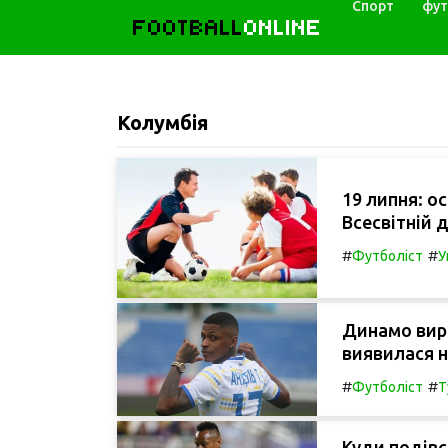
Спорт
фут
FOOTBALL
ONLINE
Колумбія
19 липня: ос
Всесвітній 
#
#
Футболіст
У
Динамо вирі
виявилася 
#
#
Футболіст
Т
Куди подівс