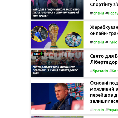
Спортінгу з
#
#
Іспанія
Порту
Жеребкуванн
онлайн-тран
#
#
Іспанія
Туніс
Свято для Б
Лібертадоре
#
#
Бразилія
Кол
Основні под
можливий ві
перейшов до
залишилася 
#
#
Іспанія
Украї