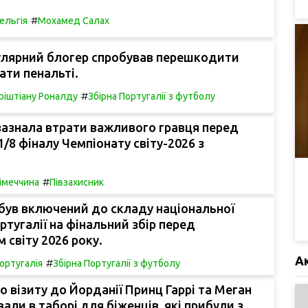
#
ельгія
Мохамед Салах
улярний блогер спробував перешкодити
ати пенальті.
#
ріштіану Роналду
Збірна Португалії з футболу
зазнала втрати важливого гравця перед
/8 фіналу Чемпіонату світу-2026 з
#
імеччина
Півзахисник
був включений до складу національної
тугалії на фінальний збір перед
 світу 2026 року.
А
#
ортугалія
Збірна Португалії з футболу
го візиту до Йорданії Принц Гаррі та Меган
али в таборі для біженців, які прибули з