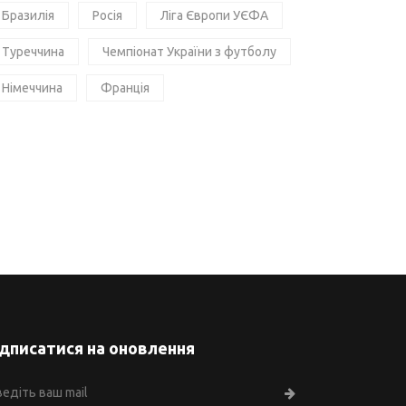
Бразилія
Росія
Ліга Європи УЄФА
Туреччина
Чемпіонат України з футболу
Німеччина
Франція
ідписатися на оновлення