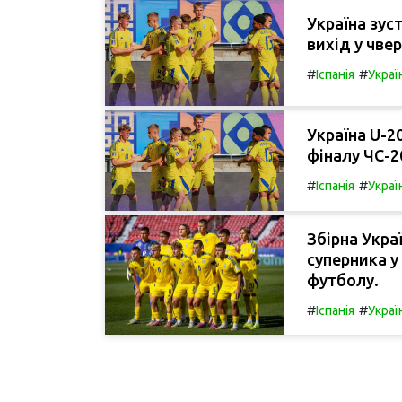
Україна зус
вихід у чве
#
#
Іспанія
Украї
Україна U-20
фіналу ЧС-2
#
#
Іспанія
Украї
Збірна Укра
суперника у 
футболу.
#
#
Іспанія
Украї