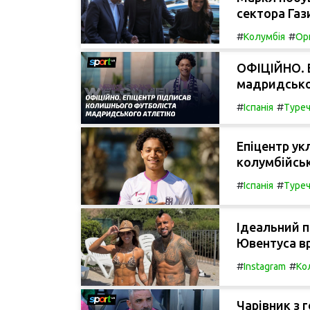
сектора Газ
#
#
Колумбія
Орг
ОФІЦІЙНО. Е
мадридсько
#
#
Іспанія
Туре
Епіцентр ук
колумбійськ
#
#
Іспанія
Туре
Ідеальний п
Ювентуса вр
#
#
Instagram
Ко
Чарівник з 