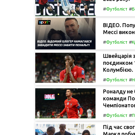
#
#
Футболіст
Б
ВІДЕО. Поп
Мессі викон
#
#
Футболіст
К
Швейцарія 
поєдинком 1
Колумбією.
#
#
Футболіст
Н
Роналду не 
команди Пор
Чемпіонатом
#
#
Футболіст
П
Під час сво
Маркл побув