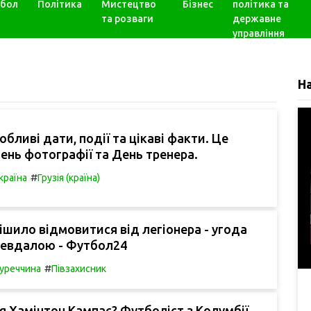
бол
Політика
Мистецтво
Бізнес
політика та
та розваги
державне
управління
Н
обливі дати, події та цікаві факти. Це
день фотографії та День тренера.
#
країна
Грузія (країна)
шило відмовитися від легіонера - угода
невдалою - Футбол24
#
уреччина
Півзахисник
я Хамінтон Кампас? Футболіст з Колумбії