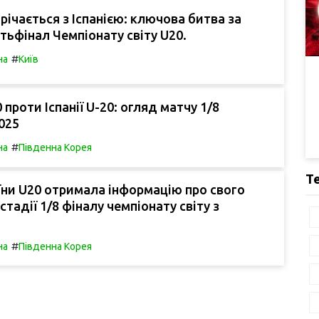
трічається з Іспанією: ключова битва за
ртьфінал Чемпіонату світу U20.
#
на
Київ
 проти Іспанії U-20: огляд матчу 1/8
025
#
на
Південна Корея
Т
їни U20 отримала інформацію про свого
стадії 1/8 фіналу чемпіонату світу з
#
на
Південна Корея