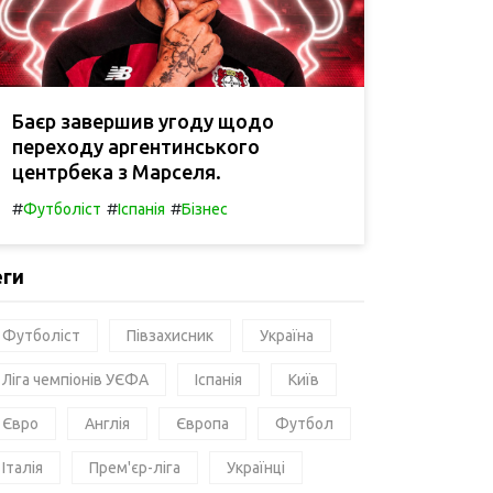
Баєр завершив угоду щодо
переходу аргентинського
центрбека з Марселя.
#
#
#
Футболіст
Іспанія
Бізнес
еги
Футболіст
Півзахисник
Україна
Ліга чемпіонів УЄФА
Іспанія
Київ
Євро
Англія
Європа
Футбол
Італія
Прем'єр-ліга
Українці