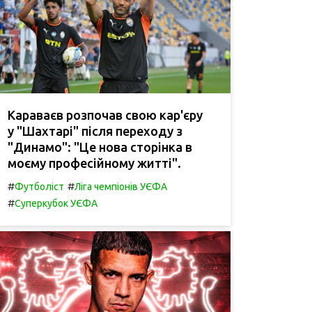
Караваєв розпочав свою кар'єру
у "Шахтарі" після переходу з
"Динамо": "Це нова сторінка в
моєму професійному житті".
#
#
Футболіст
Ліга чемпіонів УЄФА
#
Суперкубок УЄФА