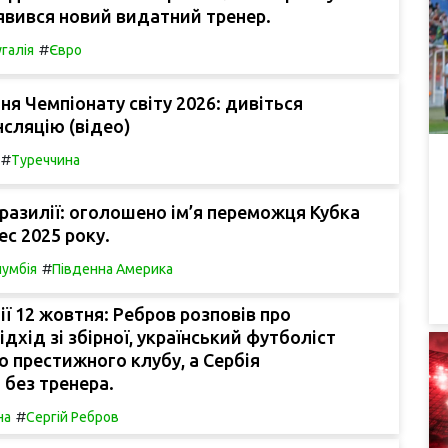
'явився новий видатний тренер.
#
галія
Євро
я Чемпіонату світу 2026: дивіться
сляцію (відео)
#
Туреччина
разилії: оголошено ім’я переможця Кубка
с 2025 року.
#
умбія
Південна Америка
ії 12 жовтня: Ребров розповів про
дхід зі збірної, український футболіст
 престижного клубу, а Сербія
без тренера.
#
на
Сергій Ребров