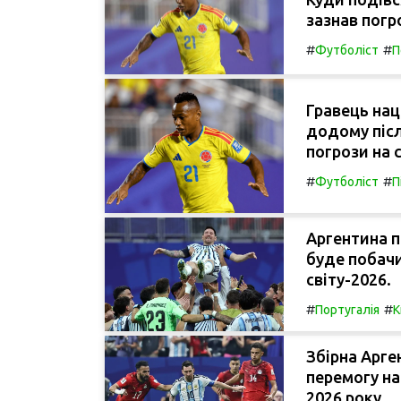
зазнав погро
#
#
Футболіст
П
Гравець нац
додому післ
погрози на 
#
#
Футболіст
П
Аргентина п
буде побачи
світу-2026.
#
#
Португалія
К
Збірна Арге
перемогу на
2026 року.