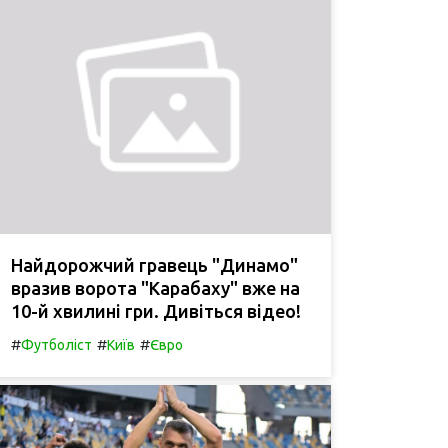
Найдорожчий гравець "Динамо"
вразив ворота "Карабаху" вже на
10-й хвилині гри. Дивіться відео!
#
#
#
Футболіст
Київ
Євро