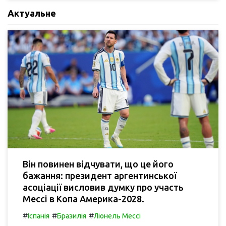
Актуальне
Він повинен відчувати, що це його
бажання: президент аргентинської
асоціації висловив думку про участь
Мессі в Копа Америка-2028.
#
#
#
Іспанія
Бразилія
Ліонель Мессі