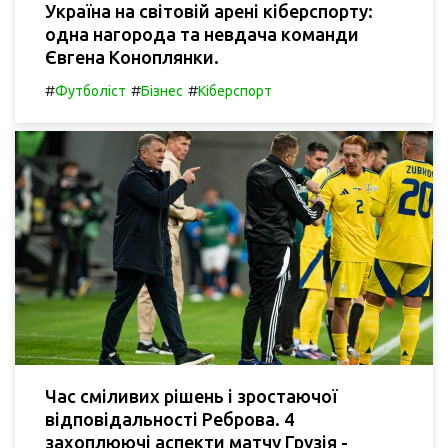
Україна на світовій арені кіберспорту:
одна нагорода та невдача команди
Євгена Коноплянки.
#
#
#
Футболіст
Бізнес
Кіберспорт
Час сміливих рішень і зростаючої
відповідальності Реброва. 4
захоплюючі аспекти матчу Грузія -