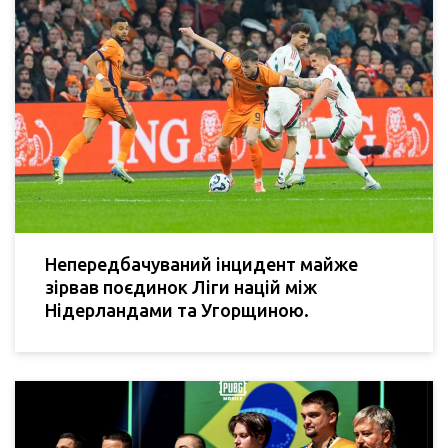
Непередбачуваний інцидент майже
зірвав поєдинок Ліги націй між
Нідерландами та Угорщиною.