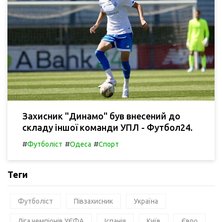
Захисник "Динамо" був внесений до
складу іншої команди УПЛ - Футбол24.
#
#
#
Футболіст
Одеса
Спорт
Теги
Футболіст
Півзахисник
Україна
Ліга чемпіонів УЄФА
Іспанія
Київ
Євро