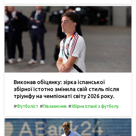
Виконав обіцянку: зірка іспанської
збірної істотно змінила свій стиль після
тріумфу на чемпіонаті світу 2026 року.
#
#
#
Футболіст
Півзахисник
Збірна Іспанії з футболу