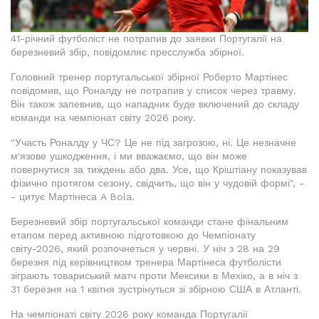
41-річний футболіст не потрапив до заявки Португалії на
березневий збір, повідомляє пресслужба збірної.
Головний тренер португальської збірної Роберто Мартінес
повідомив, що Роналду не потрапив у список через травму.
Він також запевнив, що нападник буде включений до складу
команди на чемпіонат світу 2026 року.
"Участь Роналду у ЧС? Це не під загрозою, ні. Це незначне
м'язове ушкодження, і ми вважаємо, що він може
повернутися за тиждень або два. Усе, що Кріштіану показував
фізично протягом сезону, свідчить, що він у чудовій формі", -
- цитує Мартінеса A Bola.
Березневий збір португальської команди стане фінальним
етапом перед активною підготовкою до Чемпіонату
світу-2026, який розпочнеться у червні. У ніч з 28 на 29
березня під керівництвом тренера Мартінеса футболісти
зіграють товариський матч проти Мексики в Мехіко, а в ніч з
31 березня на 1 квітня зустрінуться зі збірною США в Атланті.
На чемпіонаті світу 2026 року команда Португалії