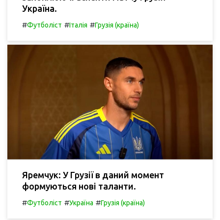
Україна.
#
#
#
Футболіст
Італія
Грузія (країна)
Яремчук: У Грузії в даний момент
формуються нові таланти.
#
#
#
Футболіст
Україна
Грузія (країна)