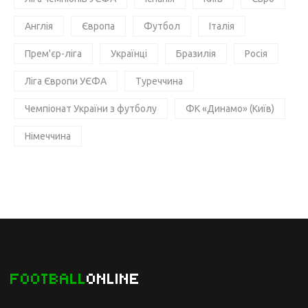
Англія
Європа
Футбол
Італія
Прем'єр-ліга
Українці
Бразилія
Росія
Ліга Європи УЄФА
Туреччина
Чемпіонат України з футболу
ФК «Динамо» (Київ)
Німеччина
FOOTBALL
ONLINE