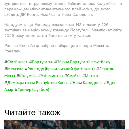
зустрінеться в груповому етапі з Узбекистаном, Колумбією та
переможцем міжконтинентального плей-оф 1, до якого
входять ДР Конго, Ямайка та Нова Каледонія.
Нагадуємо, що Роналду відзначився 143 голами у 226
зустрічах за національну команду Португалії. Чемпіонат світу
2026 року може стати його шостим у кар'єрі.
Раніше Еден Азар вибрав найкращого з пари Мессі та
Роналду.
#
#
#
Футболіст
Португалія
Збірна Португалії з футболу
#
#
#
Мексика
Роналду (бразильський футболіст)
Ліонель
#
#
#
#
Мессі
Колумбія
Узбекистан
Ямайка
Мехіко
#
#
#
Демократична Республіка Конго
Нова Каледонія
Еден
#
Азар
Тренер (футбол)
Читайте також