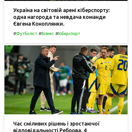
Україна на світовій арені кіберспорту:
одна нагорода та невдача команди
Євгена Коноплянки.
#
#
#
Футболіст
Бізнес
Кіберспорт
Час сміливих рішень і зростаючої
відповідальності Реброва. 4