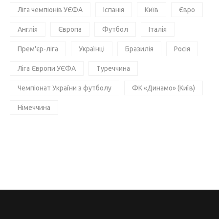
Ліга чемпіонів УЄФА
Іспанія
Київ
Євро
Англія
Європа
Футбол
Італія
Прем'єр-ліга
Українці
Бразилія
Росія
Ліга Європи УЄФА
Туреччина
Чемпіонат України з футболу
ФК «Динамо» (Київ)
Німеччина