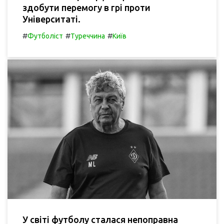
здобути перемогу в грі проти
Університаті.
#
#
#
Футболіст
Туреччина
Київ
У світі футболу сталася непоправна