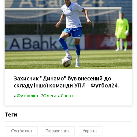
Захисник "Динамо" був внесений до
складу іншої команди УПЛ - Футбол24.
#
#
#
Футболіст
Одеса
Спорт
Теги
Футболіст
Півзахисник
Україна