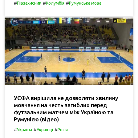
#
#
#
Півзахисник
Колумбія
Румунська мова
УЄФА вирішила не дозволяти хвилину
мовчання на честь загиблих перед
футзальним матчем між Україною та
Румунією (відео)
#
#
#
Україна
Українці
Росія