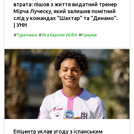
втрата: пішов з життя видатний тренер
Мірча Луческу, який залишив помітний
слід у командах "Шахтар" та "Динамо".
| УНН
#
#
#
Туреччина
Ліга Європи УЄФА
Румунія
Епіцентр уклав угоду з іспанським