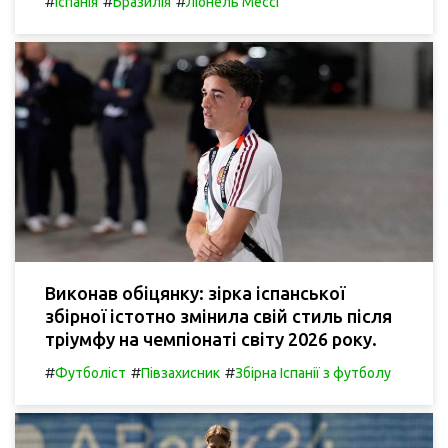
#
#
#
Іспанія
Бразилія
Ліонель Мессі
Виконав обіцянку: зірка іспанської
збірної істотно змінила свій стиль після
тріумфу на чемпіонаті світу 2026 року.
#
#
#
Футболіст
Півзахисник
Збірна Іспанії з футболу