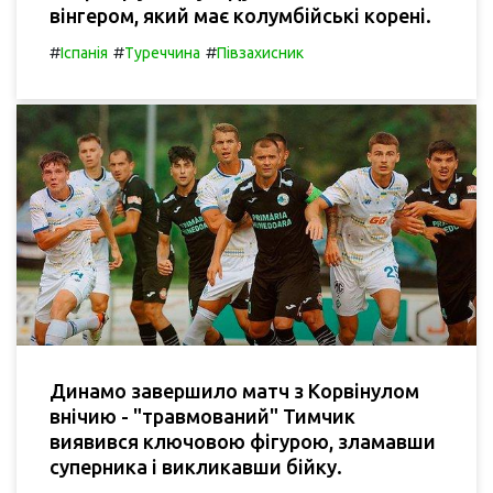
вінгером, який має колумбійські корені.
#
#
#
Іспанія
Туреччина
Півзахисник
Динамо завершило матч з Корвінулом
внічию - "травмований" Тимчик
виявився ключовою фігурою, зламавши
суперника і викликавши бійку.