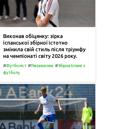
Виконав обіцянку: зірка
іспанської збірної істотно
змінила свій стиль після тріумфу
на чемпіонаті світу 2026 року.
#
#
#
Футболіст
Півзахисник
Збірна Іспанії з
футболу