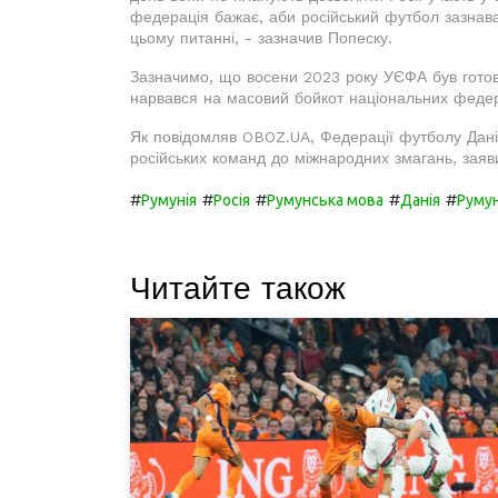
федерація бажає, аби російський футбол зазнав
цьому питанні, - зазначив Попеску.
Зазначимо, що восени 2023 року УЄФА був готовий
нарвався на масовий бойкот національних федера
Як повідомляв OBOZ.UA, Федерації футболу Дані
російських команд до міжнародних змагань, заяви
#
#
#
#
#
Румунія
Росія
Румунська мова
Данія
Руму
Читайте також