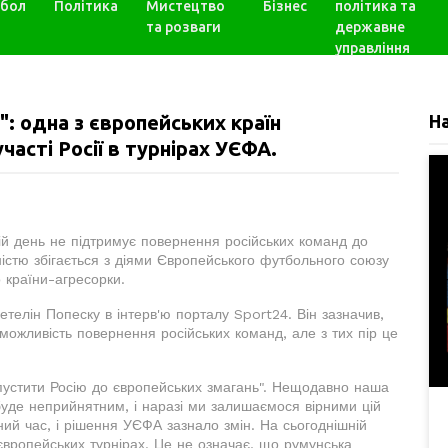
бол
Політика
Мистецтво
Бізнес
політика та
та розваги
державне
управління
": одна з європейських країн
Н
асті Росії в турнірах УЄФА.
ій день не підтримує повернення російських команд до
істю збігається з діями Європейського футбольного союзу
 країни-агресорки.
телін Попеску в інтерв'ю порталу Sport24. Він зазначив,
ожливість повернення російських команд, але з тих пір це
пустити Росію до європейських змагань". Нещодавно наша
уде неприйнятним, і наразі ми залишаємося вірними цій
ний час, і рішення УЄФА зазнало змін. На сьогоднішній
європейських турнірах. Це не означає, що румунська