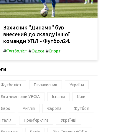
Захисник "Динамо" був
внесений до складу іншої
команди УПЛ - Футбол24.
#
#
#
Футболіст
Одеса
Спорт
еги
Футболіст
Півзахисник
Україна
Ліга чемпіонів УЄФА
Іспанія
Київ
Євро
Англія
Європа
Футбол
Італія
Прем'єр-ліга
Українці