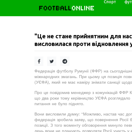
Спорт
фут
FOOTBALL
ONLINE
"Це не стане прийнятним для нас
висловилася проти відновлення уч
Федерація футболу Румунії (ФФР) на сьогоднішн
міжнародних змагань. При цьому ця позиція повн
(УЄФА), який не має наміру знімати санкції щодо
Про це повідомив менеджер з комунікацій ФФР Ке
що два роки тому керівництво УЄФА розглядало м
питання не було піднято.
Вони висловили думку: "Можливо, настав час до
федерація зробила заяву, що повернення Росії б
позиції. З того моменту обговорення минуло пев
день вони не планують дозволяти Росії участь у 