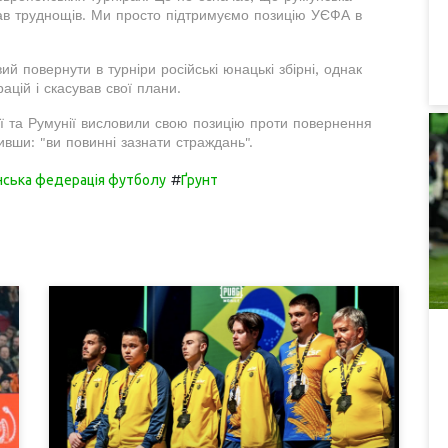
ав труднощів. Ми просто підтримуємо позицію УЄФА в
 повернути в турніри російські юнацькі збірні, однак
цій і скасував свої плани.
ї та Румунії висловили свою позицію проти повернення
вши: "ви повинні зазнати страждань".
#
нська федерація футболу
Ґрунт