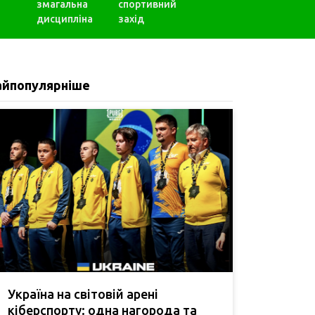
змагальна
спортивний
дисципліна
захід
айпопулярніше
Україна на світовій арені
кіберспорту: одна нагорода та