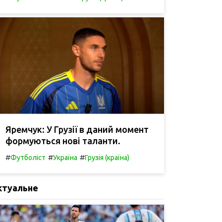
Яремчук: У Грузії в даний момент
формуються нові таланти.
#
#
#
Футболіст
Україна
Грузія (країна)
ктуальне