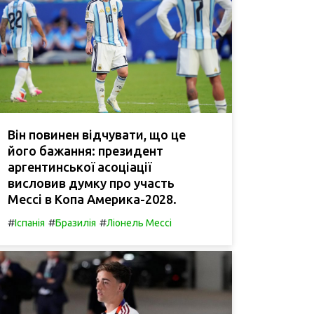
Він повинен відчувати, що це
його бажання: президент
аргентинської асоціації
висловив думку про участь
Мессі в Копа Америка-2028.
#
#
#
Іспанія
Бразилія
Ліонель Мессі