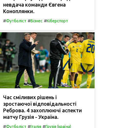
невдача команди Євгена
Коноплянки.
#
#
#
Футболіст
Бізнес
Кіберспорт
Час сміливих рішень і
зростаючої відповідальності
Реброва. 4 захоплюючі аспекти
матчу Грузія - Україна.
#
#
#
Футболіст
Італія
Грузія (країна)