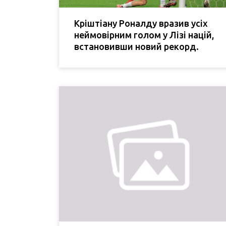
Кріштіану Роналду вразив усіх
неймовірним голом у Лізі націй,
встановивши новий рекорд.