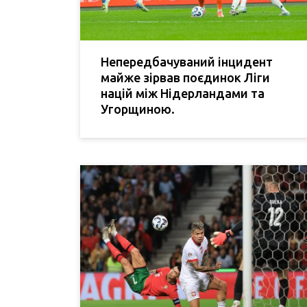
Непередбачуваний інцидент
майже зірвав поєдинок Ліги
націй між Нідерландами та
Угорщиною.