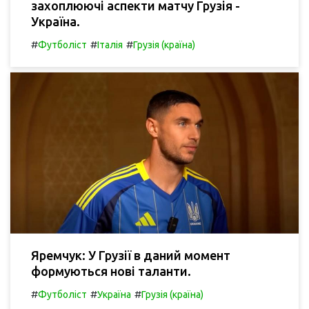
захоплюючі аспекти матчу Грузія -
Україна.
#
#
#
Футболіст
Італія
Грузія (країна)
Яремчук: У Грузії в даний момент
формуються нові таланти.
#
#
#
Футболіст
Україна
Грузія (країна)