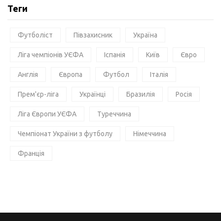
Теги
Футболіст
Півзахисник
Україна
Ліга чемпіонів УЄФА
Іспанія
Київ
Євро
Англія
Європа
Футбол
Італія
Прем'єр-ліга
Українці
Бразилія
Росія
Ліга Європи УЄФА
Туреччина
Чемпіонат України з футболу
Німеччина
Франція