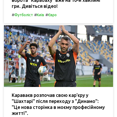
ворота "Карабаху" вже на 10-й хвилині
гри. Дивіться відео!
#
#
#
Футболіст
Київ
Євро
Караваєв розпочав свою кар'єру у
"Шахтарі" після переходу з "Динамо":
"Це нова сторінка в моєму професійному
житті".