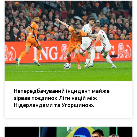
Непередбачуваний інцидент майже
зірвав поєдинок Ліги націй між
Нідерландами та Угорщиною.