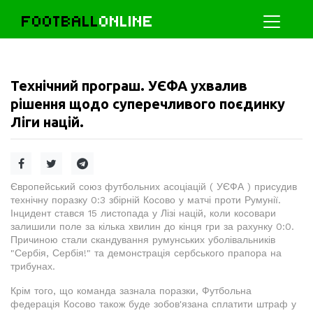
FOOTBALL
ONLINE
Технічний програш. УЄФА ухвалив
рішення щодо суперечливого поєдинку
Ліги націй.
Європейський союз футбольних асоціацій ( УЄФА ) присудив
технічну поразку 0:3 збірній Косово у матчі проти Румунії.
Інцидент стався 15 листопада у Лізі націй, коли косовари
залишили поле за кілька хвилин до кінця гри за рахунку 0:0.
Причиною стали скандування румунських уболівальників
"Сербія, Сербія!" та демонстрація сербського прапора на
трибунах.
Крім того, що команда зазнала поразки, Футбольна
федерація Косово також буде зобов'язана сплатити штраф у