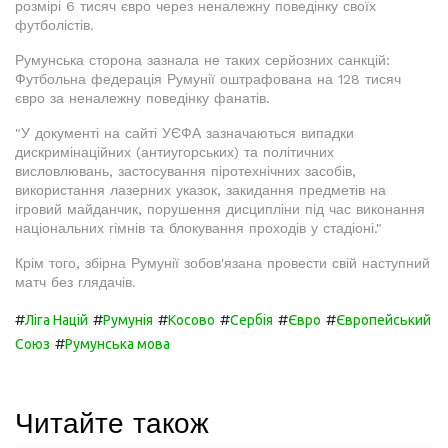
розмірі 6 тисяч євро через неналежну поведінку своїх
футболістів.
Румунська сторона зазнала не таких серйозних санкцій:
Футбольна федерація Румунії оштрафована на 128 тисяч
євро за неналежну поведінку фанатів.
"У документі на сайті УЄФА зазначаються випадки
дискримінаційних (антиугорських) та політичних
висловлювань, застосування піротехнічних засобів,
використання лазерних указок, закидання предметів на
ігровий майданчик, порушення дисципліни під час виконання
національних гімнів та блокування проходів у стадіоні."
Крім того, збірна Румунії зобов'язана провести свій наступний
матч без глядачів.
#
#
#
#
#
#
Ліга Націй
Румунія
Косово
Сербія
Євро
Європейський
#
Союз
Румунська мова
Читайте також