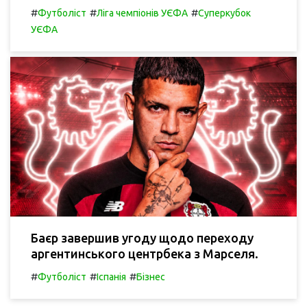
#
#
#
Футболіст
Ліга чемпіонів УЄФА
Суперкубок
УЄФА
Баєр завершив угоду щодо переходу
аргентинського центрбека з Марселя.
#
#
#
Футболіст
Іспанія
Бізнес