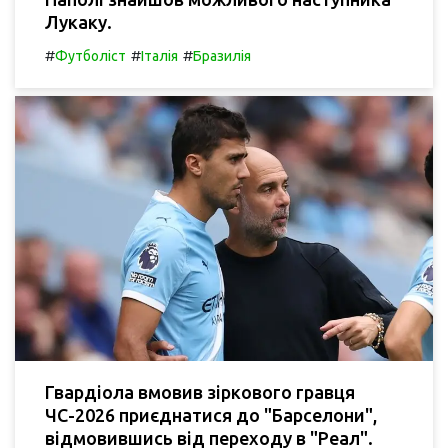
Лукаку.
#
#
#
Футболіст
Італія
Бразилія
Гвардіола вмовив зіркового гравця
ЧС-2026 приєднатися до "Барселони",
відмовившись від переходу в "Реал".