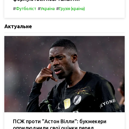
#
#
#
Футболіст
Україна
Грузія (країна)
Актуальне
ПСЖ проти "Астон Вілли": букмекери
оприлюднили свої оцінки перед