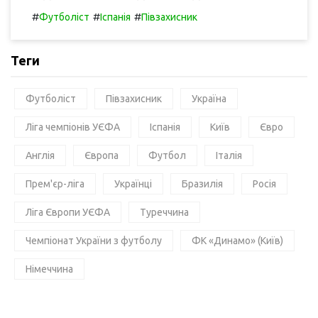
#
#
#
Футболіст
Іспанія
Півзахисник
Теги
Футболіст
Півзахисник
Україна
Ліга чемпіонів УЄФА
Іспанія
Київ
Євро
Англія
Європа
Футбол
Італія
Прем'єр-ліга
Українці
Бразилія
Росія
Ліга Європи УЄФА
Туреччина
Чемпіонат України з футболу
ФК «Динамо» (Київ)
Німеччина