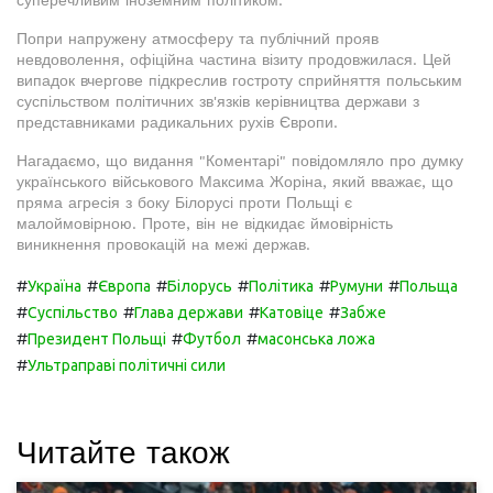
Попри напружену атмосферу та публічний прояв
невдоволення, офіційна частина візиту продовжилася. Цей
випадок вчергове підкреслив гостроту сприйняття польським
суспільством політичних зв'язків керівництва держави з
представниками радикальних рухів Європи.
Нагадаємо, що видання "Коментарі" повідомляло про думку
українського військового Максима Жоріна, який вважає, що
пряма агресія з боку Білорусі проти Польщі є
малоймовірною. Проте, він не відкидає ймовірність
виникнення провокацій на межі держав.
#
#
#
#
#
#
Україна
Європа
Білорусь
Політика
Румуни
Польща
#
#
#
#
Суспільство
Глава держави
Катовіце
Забже
#
#
#
Президент Польщі
Футбол
масонська ложа
#
Ультраправі політичні сили
Читайте також