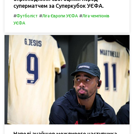
суперматчем за Суперкубок УЄФА.
#
#
#
Футболіст
Ліга Європи УЄФА
Ліга чемпіонів
УЄФА
Наполі знайшов можливого наступника