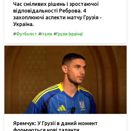
Час сміливих рішень і зростаючої
відповідальності Реброва. 4
захоплюючі аспекти матчу Грузія -
Україна.
#
#
#
Футболіст
Італія
Грузія (країна)
Яремчук: У Грузії в даний момент
формуються нові таланти.