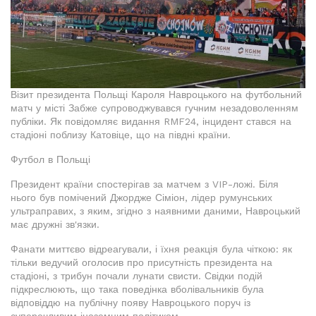
Візит президента Польщі Кароля Навроцького на футбольний
матч у місті Забже супроводжувався гучним незадоволенням
публіки. Як повідомляє видання RMF24, інцидент стався на
стадіоні поблизу Катовіце, що на півдні країни.
Футбол в Польщі
Президент країни спостерігав за матчем з VIP-ложі. Біля
нього був помічений Джордже Сіміон, лідер румунських
ультраправих, з яким, згідно з наявними даними, Навроцький
має дружні зв'язки.
Фанати миттєво відреагували, і їхня реакція була чіткою: як
тільки ведучий оголосив про присутність президента на
стадіоні, з трибун почали лунати свисти. Свідки подій
підкреслюють, що така поведінка вболівальників була
відповіддю на публічну появу Навроцького поруч із
суперечливим іноземним політиком.