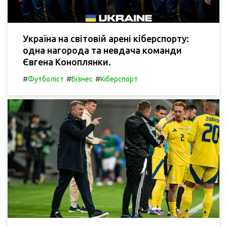
Україна на світовій арені кіберспорту:
одна нагорода та невдача команди
Євгена Коноплянки.
#
#
#
Футболіст
Бізнес
Кіберспорт