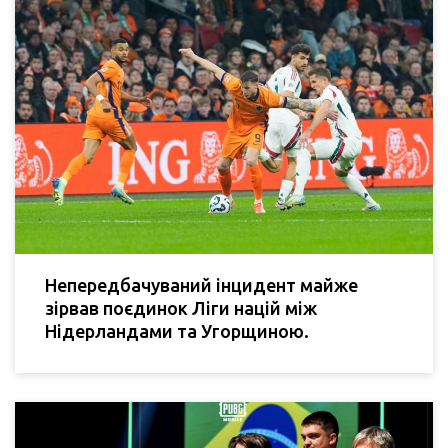
Непередбачуваний інцидент майже
зірвав поєдинок Ліги націй між
Нідерландами та Угорщиною.