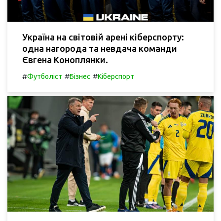
Україна на світовій арені кіберспорту:
одна нагорода та невдача команди
Євгена Коноплянки.
#
#
#
Футболіст
Бізнес
Кіберспорт