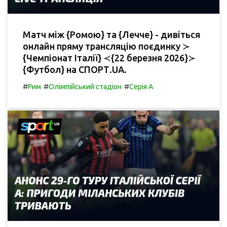
Матч між {Ромою} та {Лечче} - дивіться
онлайн пряму трансляцію поєдинку ≻
{Чемпіонат Італії} ≺{22 березня 2026}≻
{Футбол} на СПОРТ.UA.
#
#
#
Рим
Олімпійський стадіон
Серія А