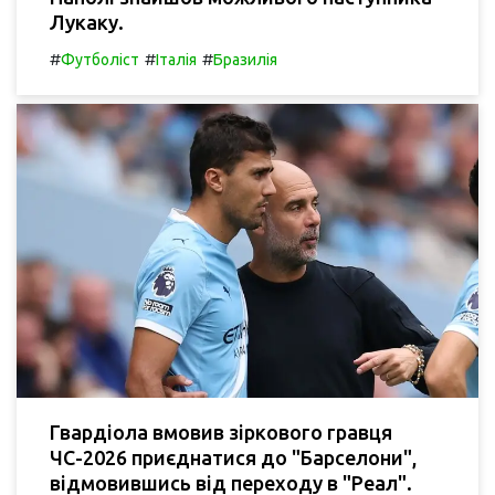
Лукаку.
#
#
#
Футболіст
Італія
Бразилія
Гвардіола вмовив зіркового гравця
ЧС-2026 приєднатися до "Барселони",
відмовившись від переходу в "Реал".