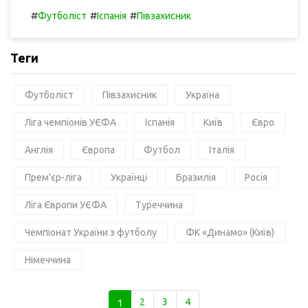
#
#
#
Футболіст
Іспанія
Півзахисник
Теги
Футболіст
Півзахисник
Україна
Ліга чемпіонів УЄФА
Іспанія
Київ
Євро
Англія
Європа
Футбол
Італія
Прем'єр-ліга
Українці
Бразилія
Росія
Ліга Європи УЄФА
Туреччина
Чемпіонат України з футболу
ФК «Динамо» (Київ)
Німеччина
1
2
3
4