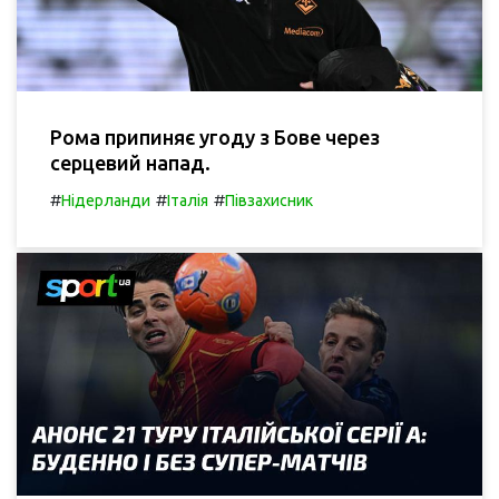
Рома припиняє угоду з Бове через
серцевий напад.
#
#
#
Нідерланди
Італія
Півзахисник