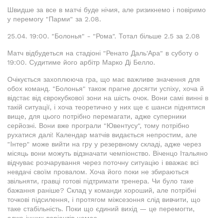
Швидше за все в матчі буде нічия, але ризикнемо і повіримо
у перемогу "Парми" за 2.08.
25.04. 19:00. "Болонья" - "Рома". Тотал більше 2.5 за 2.08
Матч відбудеться на стадіоні "Ренато Даль'Ара" в суботу о
19:00. Судитиме його арбітр Марко Ді Белло.
Очікується захоплююча гра, що має важливе значення для
обох команд. "Болонья" також прагне досягти успіху, хоча й
відстає від єврокубкової зони на шість очок. Вони самі винні в
такій ситуації, і хоча теоретично у них ще є шанси піднятися
вище, для цього потрібно перемагати, адже суперники
серйозні. Вони вже програли "Ювентусу", тому потрібно
рухатися далі! Календар матчів видається непростим, але
"Інтер" може вийти на гру у резервному складі, адже через
місяць вони можуть відзначати чемпіонство. Віченцо Італьяно
відчуває розчарування через поточну ситуацію і вважає всі
невдачі своїм провалом. Хоча його поки не збираються
звільняти, гравці готові підтримати тренера. Чи було таке
бажання раніше? Склад у команди хороший, але потрібні
точкові підсилення, і протягом міжсезоння слід вивчити, що
таке стабільність. Поки що єдиний вихід — це перемогти,