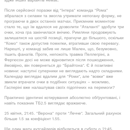
адже інших варіантів немає.
Після серйозної поразки від "Інтера" команда "Рома"
зібралася з силами та змогла утримати непогану форму, не
програючи в двох останніх матчах. Приємним моментом
стало те, що їм вдалося не дозволити "Аталанті" здобути три
очки, хоча гра закінчилася внічию. Римляни продовжують
залишатися на шостій позиції, прагнучи до більшого, оскільки
"Комо" також допустив помилки, втративши свою перевагу.
Нарешті, у команді забив не лише Мален, що, безумовно,
тішить фанатів. Проте, непокоїть травма Пеллегріні, а
Фергюсон досі не може відновитися після пошкодження,
ймовірно, він повернеться до "Брайтона". Є й позитивні
новини: наступні суперники не виглядають надто складними.
Календар виглядає вдалим для "Роми", але "вовки" вже
звикли втрачати очки в подібних ситуаціях – можливо,
Гасперіні вже налаштував своїх підопічних на перемоги?
Практично ідентичні котирування абсолютно обґрунтовані, і
навіть показник ТБ2.5 виглядає вражаюче.
25 квітня, 21:45. "Верона" проти "Лечче". Загальний рахунок
більше 1.5 за коефіцієнт 1.55.
Ще один матч аутсайдерів відбудеться в суботу о 21:45.