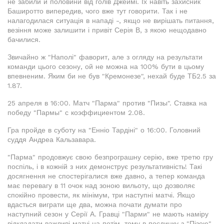
не забили й половини від голів Джеймі. Їх навіть захисник
Баширотто випередив, чого вже тут говорити. Так і не
налагодилася ситуація в нападі -, якщо не вирішать питання,
везіння може залишити і привіт Серія В, з якою нещодавно
бачилися.
Звичайно ж "Наполі" фаворит, але з огляду на результати
команди цього сезону, ой не можна на 100% бути в цьому
впевненим. Яким би не був "Кремонезе", нехай буде ТБ2.5 за
1.87.
25 апреля в 16:00. Матч "Парма" против "Пизы". Ставка на
победу "Пармы" с коэффициентом 2.08.
Гра пройде в суботу на "Енніо Тардіні" о 16:00. Головний
суддя Андреа Кальзавара.
"Парма" продовжує свою безпрограшну серію, вже третю гру
поспіль, і в кожній з них демонструє результативність! Такі
досягнення не спостерігалися вже давно, а тепер команда
має перевагу в 11 очок над зоною вильоту, що дозволяє
спокійно провести, як мінімум, три наступні матчі. Якщо
вдасться виграти ще два, можна почати думати про
наступний сезон у Серії А. Гравці "Парми" не мають наміру
відкладати важливі матчі на потім, тому в поєдинку з "Пізою"