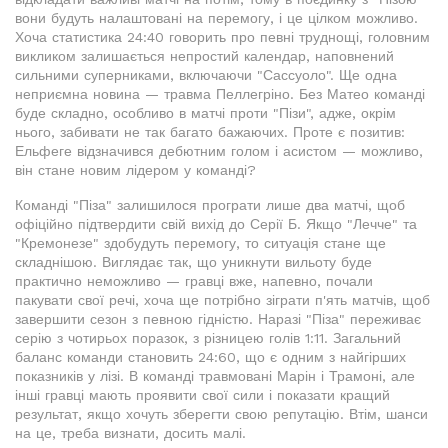
вони будуть налаштовані на перемогу, і це цілком можливо.
Хоча статистика 24:40 говорить про певні труднощі, головним
викликом залишається непростий календар, наповнений
сильними суперниками, включаючи "Сассуоло". Ще одна
неприємна новина — травма Пеллегріно. Без Матео команді
буде складно, особливо в матчі проти "Пізи", адже, окрім
нього, забивати не так багато бажаючих. Проте є позитив:
Ельфеге відзначився дебютним голом і асистом — можливо,
він стане новим лідером у команді?
Команді "Піза" залишилося програти лише два матчі, щоб
офіційно підтвердити свій вихід до Серії Б. Якщо "Лечче" та
"Кремонезе" здобудуть перемогу, то ситуація стане ще
складнішою. Виглядає так, що уникнути вильоту буде
практично неможливо — гравці вже, напевно, почали
пакувати свої речі, хоча ще потрібно зіграти п'ять матчів, щоб
завершити сезон з певною гідністю. Наразі "Піза" переживає
серію з чотирьох поразок, з різницею голів 1:11. Загальний
баланс команди становить 24:60, що є одним з найгірших
показників у лізі. В команді травмовані Марін і Трамоні, але
інші гравці мають проявити свої сили і показати кращий
результат, якщо хочуть зберегти свою репутацію. Втім, шанси
на це, треба визнати, досить малі.