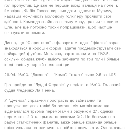
гол пропустив. Це вже не перший вихід італійця на поле, і,
ймовірно, Фабіо Гроссо вирішив дати відпочити Муричу,
надавши можливість молодому голкіперу проявити свої
здібності. Команда знайшла спільну мову, граючи як єдине
ціле, але ще потрібно трохи попрацювати, щоб частіше
святкувати перемоги.
Дивно, що "Фіорентина" є фаворитом, адже "фіалки" зараз
знаходяться в хорошій формі і здатні продемонструвати свій
найкращий футбол. Можливо, варто ставити на ТБ2.5,
оскільки обидва клуби вміють забивати по три голи і більше,
іноді навіть у першій половині гри.
26.04. 16:00. "Дженоа" - "Комо". Тотал більше 2.5 за 1.95
Гра пройде на "Луїджі Фераріс" у неділю, о 16:00. Головний
суддя Федеріко Ла Пенна.
У "Дженоа" справжня пристрасть до забивання та
пропускання двох голів! За останні сім матчів команда
відзначилася трьома перемогами з рахунком 2:1, однією
перемогою 2:0 та трьома поразками 0:2. Це безсумнівно
радує статистичних фанатів, адже раніше команда більше
орієнтувалася на одиничні та трійкові результати. Однак зараз