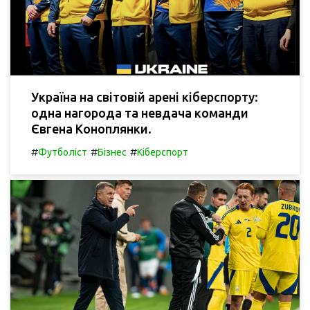
Україна на світовій арені кіберспорту:
одна нагорода та невдача команди
Євгена Коноплянки.
#
#
#
Футболіст
Бізнес
Кіберспорт