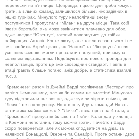
перенесли на п'ятницю. Щоправда, і цього дня треба комусь
грати, а вільних команд залишилося більше, ніж задіяних в
інших турнірах. Минулого туру неаполітанці знову
поступилися і пропустили "Мілан" на друге місце. Така собі
ілюзія боротьби, яка може закінчитися плачевно для обох,
адже насідає "Ювентус", готовий повернутися до трійки
найкращих. Антоніо Конте лютує, але так за сезон нічого і не
зміг зробити. Вкрай цікаво, як "Наполі" та "Ліверпуль" після
успішних сезонів змогли провалити наступний, причому із
солідним відставанням. Подейкують про нового тренера для
неаполітанців, проте це вже своєрідний стандарт. Навіть в
атаці грають більше погано, аніж добре, а статистика взагалі
48:33.
"Кремонезе" разом із Джеймі Варді поспівчував "Лестеру" про
виліт з Чемпіоншипу, але як би самим не вилетіти! Минулого
туру відстрочили ще раз це, адже зуміли зіграти внічию, як і
"Лечче" не знало успіху. Нога в ногу йдуть команди! Навіть
статистика майже схожа: У "Лечче" атака гірша на 4 голи, а
"Кремонезе" пропустив більше на 1 м'яч. Календар у хлопців
із Кремони непоганий, тому можна грати. Начебто і Варді
скоро повернеться, але як можна сподіватися на діда, за
наявності Бонаццолі, Окереке та Санабрії. Проте останні двоє