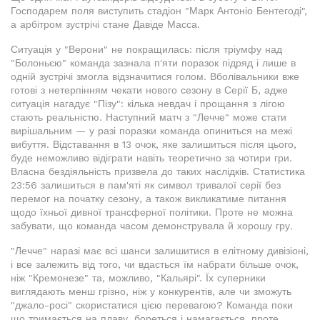
Господарем поля виступить стадіон "Марк Антоніо Бентегоді",
а арбітром зустрічі стане Давіде Масса.
Ситуація у "Верони" не покращилась: після тріумфу над
"Болоньєю" команда зазнала п'яти поразок підряд і лише в
одній зустрічі змогла відзначитися голом. Вболівальники вже
готові з нетерпінням чекати нового сезону в Серії Б, адже
ситуація нагадує "Пізу": кілька невдач і прощання з лігою
стають реальністю. Наступний матч з "Лечче" може стати
вирішальним — у разі поразки команда опиниться на межі
вибуття. Відставання в 13 очок, яке залишиться після цього,
буде неможливо відіграти навіть теоретично за чотири гри.
Власна бездіяльність призвела до таких наслідків. Статистика
23:56 залишиться в пам'яті як символ тривалої серії без
перемог на початку сезону, а також викликатиме питання
щодо їхньої дивної трансферної політики. Проте не можна
забувати, що команда часом демонструвала й хорошу гру.
"Лечче" наразі має всі шанси залишитися в елітному дивізіоні,
і все залежить від того, чи вдасться їм набрати більше очок,
ніж "Кремонезе" та, можливо, "Кальярі". Їх суперники
виглядають менш грізно, ніж у конкурентів, але чи зможуть
"джало-росі" скористатися цією перевагою? Команда поки
що тримається на плаву, бореться і намагається, проте