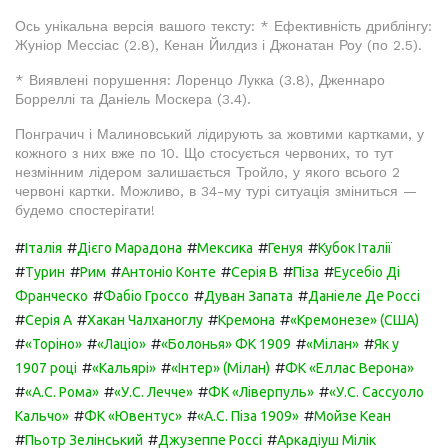
Ось унікальна версія вашого тексту: * Ефективність дриблінгу:
Жуніор Мессіас (2.8), Кенан Йилдиз і Джонатан Роу (по 2.5).
* Виявлені порушення: Лоренцо Лукка (3.8), Дженнаро
Борреллі та Даніель Москера (3.4).
Понграчич і Малиновський лідирують за жовтими картками, у
кожного з них вже по 10. Що стосується червоних, то тут
незмінним лідером залишається Тройло, у якого всього 2
червоні картки. Можливо, в 34-му турі ситуація зміниться —
будемо спостерігати!
#
#
#
#
#
Італія
Дієго Марадона
Мексика
Генуя
Кубок Італії
#
#
#
#
#
#
Турин
Рим
Антоніо Конте
Серія B
Піза
Еусебіо Ді
#
#
#
Франческо
Фабіо Гроссо
Дуван Запата
Даніеле Де Россі
#
#
#
#
Серія А
Хакан Чалханоглу
Кремона
«Кремонезе» (США)
#
#
#
#
#
«Торіно»
«Лаціо»
«Болонья» ФК 1909
«Мілан»
Як у
#
#
#
1907 році
«Кальярі»
«Інтер» (Мілан)
ФК «Еллас Верона»
#
#
#
#
«А.С. Рома»
«У.С. Лечче»
ФК «Ліверпуль»
«У.С. Сассуоло
#
#
#
Кальчо»
ФК «Ювентус»
«А.С. Піза 1909»
Мойзе Кеан
#
#
#
Пьотр Зелінський
Джузеппе Россі
Аркадіуш Мілік