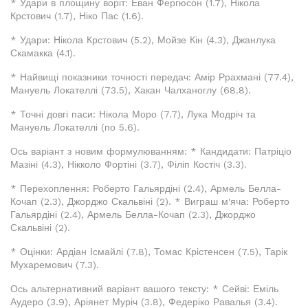
* Удари в площину воріт: Еван Фергюсон (1.7), Нікола
Крстович (1.7), Ніко Пас (1.6).
* Удари: Нікола Крстович (5.2), Мойзе Кін (4.3), Джанлука
Скамакка (4.1).
* Найвищі показники точності передач: Амір Ррахмані (77.4),
Мануель Локателлі (73.5), Хакан Чалханоглу (68.8).
* Точні довгі паси: Нікола Моро (7.7), Лука Модріч та
Мануель Локателлі (по 5.6).
Ось варіант з новим формулюванням: * Кандидати: Патріціо
Мазіні (4.3), Нікколо Фортіні (3.7), Філіп Костіч (3.3).
* Перехоплення: Роберто Гальярдіні (2.4), Армель Белла-
Кочап (2.3), Джорджо Скальвіні (2). * Виграш м'яча: Роберто
Гальярдіні (2.4), Армель Белла-Кочап (2.3), Джорджо
Скальвіні (2).
* Оцінки: Ардіан Ісмайлі (7.8), Томас Крістенсен (7.5), Тарік
Мухаремович (7.3).
Ось альтернативний варіант вашого тексту: * Сейві: Еміль
Аудеро (3.9), Аріянет Муріч (3.8), Федеріко Равалья (3.4).