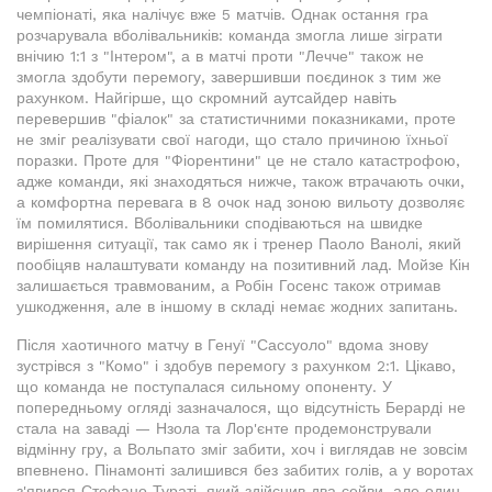
чемпіонаті, яка налічує вже 5 матчів. Однак остання гра
розчарувала вболівальників: команда змогла лише зіграти
внічию 1:1 з "Інтером", а в матчі проти "Лечче" також не
змогла здобути перемогу, завершивши поєдинок з тим же
рахунком. Найгірше, що скромний аутсайдер навіть
перевершив "фіалок" за статистичними показниками, проте
не зміг реалізувати свої нагоди, що стало причиною їхньої
поразки. Проте для "Фіорентини" це не стало катастрофою,
адже команди, які знаходяться нижче, також втрачають очки,
а комфортна перевага в 8 очок над зоною вильоту дозволяє
їм помилятися. Вболівальники сподіваються на швидке
вирішення ситуації, так само як і тренер Паоло Ванолі, який
пообіцяв налаштувати команду на позитивний лад. Мойзе Кін
залишається травмованим, а Робін Госенс також отримав
ушкодження, але в іншому в складі немає жодних запитань.
Після хаотичного матчу в Генуї "Сассуоло" вдома знову
зустрівся з "Комо" і здобув перемогу з рахунком 2:1. Цікаво,
що команда не поступалася сильному опоненту. У
попередньому огляді зазначалося, що відсутність Берарді не
стала на заваді — Нзола та Лор'єнте продемонстрували
відмінну гру, а Вольпато зміг забити, хоч і виглядав не зовсім
впевнено. Пінамонті залишився без забитих голів, а у воротах
з'явився Стефано Тураті, який здійснив два сейви, але один