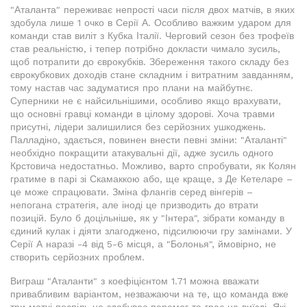
"Аталанта" переживає непрості часи після двох матчів, в яких
здобула лише 1 очко в Серії А. Особливо важким ударом для
команди став виліт з Кубка Італії. Черговий сезон без трофеїв
став реальністю, і тепер потрібно докласти чимало зусиль,
щоб потрапити до єврокубків. Збереження такого складу без
єврокубкових доходів стане складним і витратним завданням,
тому настав час задуматися про плани на майбутнє.
Суперники не є найсильнішими, особливо якщо врахувати,
що основні гравці команди в цілому здорові. Хоча травми
присутні, лідери залишилися без серйозних ушкоджень.
Палладіно, здається, повинен внести певні зміни: "Аталанті"
необхідно покращити атакувальні дії, адже зусиль одного
Крстовича недостатньо. Можливо, варто спробувати, як Колян
гратиме в парі зі Скамаккою або, ще краще, з Де Кетеларе –
це може спрацювати. Зміна флангів серед вінгерів –
непогана стратегія, але іноді це призводить до втрати
позицій. Було б доцільніше, як у "Інтера", зібрати команду в
єдиний кулак і діяти злагоджено, підсилюючи гру замінами. У
Серії А наразі -4 від 5-6 місця, а "Болонья", ймовірно, не
створить серйозних проблем.
Виграш "Аталанти" з коефіцієнтом 1.71 можна вважати
привабливим варіантом, незважаючи на те, що команда вже