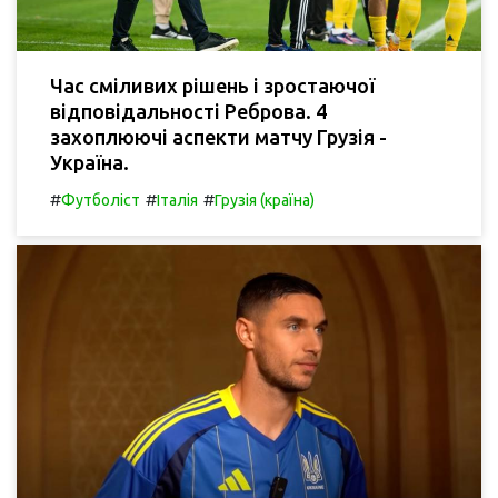
Час сміливих рішень і зростаючої
відповідальності Реброва. 4
захоплюючі аспекти матчу Грузія -
Україна.
#
#
#
Футболіст
Італія
Грузія (країна)