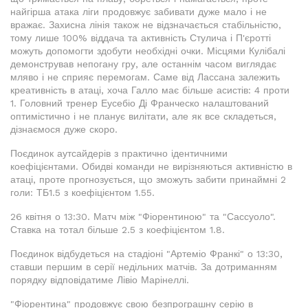
найгірша атака ліги продовжує забивати дуже мало і не
вражає. Захисна лінія також не відзначається стабільністю,
тому лише 100% віддача та активність Стулича і П'єротті
можуть допомогти здобути необхідні очки. Місцями Кулібалі
демонстрував непогану гру, але останнім часом виглядає
мляво і не сприяє перемогам. Саме від Лассана залежить
креативність в атаці, хоча Галло має більше асистів: 4 проти
1. Головний тренер Еусебіо Ді Франческо налаштований
оптимістично і не планує вилітати, але як все складеться,
дізнаємося дуже скоро.
Поєдинок аутсайдерів з практично ідентичними
коефіцієнтами. Обидві команди не вирізняються активністю в
атаці, проте прогнозується, що зможуть забити принаймні 2
голи: ТБ1.5 з коефіцієнтом 1.55.
26 квітня о 13:30. Матч між "Фіорентиною" та "Сассуоло".
Ставка на тотал більше 2.5 з коефіцієнтом 1.8.
Поєдинок відбудеться на стадіоні "Артеміо Франкі" о 13:30,
ставши першим в серії недільних матчів. За дотриманням
порядку відповідатиме Лівіо Марінеллі.
"Фіорентина" продовжує свою безпрограшну серію в