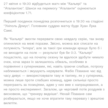
27 квітня о 19:30 відбудеться матч між "Кальярі" та
"Аталантою". Шанси на перемогу "Аталанти" оцінюються
коефіцієнтом 1.71.
Перший поєдинок понеділка розпочнеться о 19:30 на стадіоні
"Уніполь Домус". Головним суддею матчу буде Хуан Лука
Саккі.
Як "Кальярі" змогли перервати свою невдалу серію, так знову
опинилися на межі поразки. Звісно, можна все списати на
потужність "Інтера", але за такої гри команди краще було б і
не виходити на поле — результат був би 0:3. "Кальярі"
пощастило, що на початку сезону їм вдалося здобути чимало
очок, хоча зараз їх залишилось обмаль, особливо в
порівнянні з суперниками, які, навіть граючи слабше, потроху
наближаються і змушують нервувати. Фабіо Пізакане час від
часу дивує — використовувати таку ж тактику, як у суперника,
можна лише проти слабших команд, адже сильніші просто
переграють за позиціями, адже у них вже є напрацювання, а
не просто експеримент. Загалом, це черговий потік роздумів з
висновком, що "тренеру видніше". Нехай Пізакане сам
розбирається, якщо не хоче втратити таку перевагу і зрештою
вилетіти.