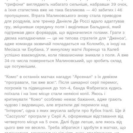
"грифони" виглядають набагато сильніше, набравши 39 очок,
а їхня статистика вже не така безликова — 40 забитих і 46
пропущених. Втрата Малиновського знову стала приводом
для роздумів, але тренер Даніеле Де Россі вдало адаптував
гру, зміцнивши середину поля і виділивши Бальданзі, який
підтримав двох форвардів, що відзначилися голами. Грати з
двома нападаючими — це не типова стратегія для "Дженоа",
адже команда зазвичай покладається на Коломбо, а іноді на
Месіаса чи Екубана. У минулому матчі Лоренцо та Калеб
успішно взаємодіяли, коли півзахисники зникали з поля. А вже
34-го числа повернеться Малиновський, що зробить склад
ще потужнішим.
"Комо" в останніх матчах нагадує "Арсенал" з їх девізом
"програвати, так вже все!". Після шикарної серії перемог,
погромів та підвищення до топ-4, банда Фабрегаса кудись
поїхала і на їхнє місце стали неякісні копії. Якось і
критикувати "Комо" особливо немає бажання, адже грають
чудово і видовищно, але втратили дві перемоги над
"Інтером", одна з яких змусила забути про Кубок Італії. Ще й
"Сассуоло" програли у Серії А, оформивши відставання від
четвертого місця на 5 очок. Далі буде легше, але якось від
цього вже не весело. Треба зібратися і здобути в матчах, що