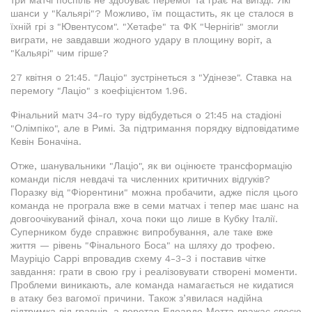
три матчі поспіль не здобуває перемог та грає на виїзді. Які
шанси у "Кальярі"? Можливо, їм пощастить, як це сталося в
їхній грі з "Ювентусом". "Хетафе" та ФК "Чернігів" змогли
виграти, не завдавши жодного удару в площину воріт, а
"Кальярі" чим гірше?
27 квітня о 21:45. "Лаціо" зустрінеться з "Удінезе". Ставка на
перемогу "Лаціо" з коефіцієнтом 1.96.
Фінальний матч 34-го туру відбудеться о 21:45 на стадіоні
"Олімпіко", але в Римі. За підтримання порядку відповідатиме
Кевін Боначіна.
Отже, шанувальники "Лаціо", як ви оцінюєте трансформацію
команди після невдачі та численних критичних відгуків?
Поразку від "Фіорентини" можна пробачити, адже після цього
команда не програла вже в семи матчах і тепер має шанс на
довгоочікуваний фінал, хоча поки що лише в Кубку Італії.
Суперником буде справжнє випробування, але таке вже
життя — рівень "Фінального Боса" на шляху до трофею.
Мауріціо Саррі впровадив схему 4-3-3 і поставив чітке
завдання: грати в свою гру і реалізовувати створені моменти.
Проблеми виникають, але команда намагається не кидатися
в атаку без вагомої причини. Також з’явилася надійна
підтримка від гравців, а воротар Едоардо Мотта вражає своєю