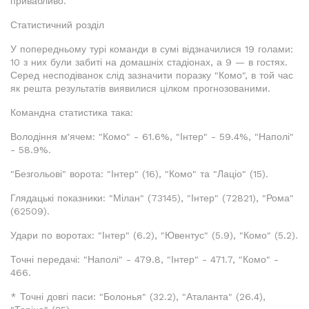
привабливо.
Статистичний розділ
У попередньому турі команди в сумі відзначилися 19 голами:
10 з них були забиті на домашніх стадіонах, а 9 — в гостях.
Серед несподіванок слід зазначити поразку "Комо", в той час
як решта результатів виявилися цілком прогнозованими.
Командна статистика така:
Володіння м'ячем: "Комо" - 61.6%, "Інтер" - 59.4%, "Наполі"
- 58.9%.
"Безгольові" ворота: "Інтер" (16), "Комо" та "Лаціо" (15).
Глядацькі показники: "Мілан" (73145), "Інтер" (72821), "Рома"
(62509).
Удари по воротах: "Інтер" (6.2), "Ювентус" (5.9), "Комо" (5.2).
Точні передачі: "Наполі" - 479.8, "Інтер" - 471.7, "Комо" -
466.
* Точні довгі паси: "Болонья" (32.2), "Аталанта" (26.4),