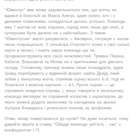
"Ювентус" вже може задовольнитися тим, що влітку не
вдався в боротьбі за Макса Алегрі, адже сезон, хоч і з
деякими помилками, складається досить успішно. Команда
вже 7 матчів не знає поразок, серед яких лише дві нічиї, а
суперники були далеко не з найслабших. З таким
"Ювентусом" варто рахуватися, і, ймовірно, ситуація з часом
лише покращиться. У сеньйора Спаллетті точно є свої сильні
карти в запасі, і навіть зараз команда ще не
продемонструвала всіх своїх можливостей. Травми Періна,
Кабаля, Влаховича та Міліка не є критичними для діючого
складу. Головному тренеру можна лише позаздрити, адже
гравці перебувають у відмінній формі: навіть Девід, який
забив у минулому матчі, отримав оцінку всього 6.9, тоді як
Локателлі з жовтою карткою — 8.1. Проте оцінки — це
справжня невдячна справа, і, якщо говорити в загальному,
команда виглядає як справжній колектив з характером, до
якого можна додати захисника та нападника на зразок
Хуліана Альвареса і розпочати гонитву за трофеями.
Отже, знову повертаємося до нулів? Не дуже хочеться, тому
давайте вірити в ставку "Обидві команди заб’ють - так" з
коефіцієнтом 1.71.