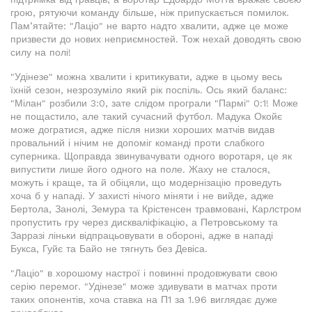
грою, рятуючи команду більше, ніж припускається помилок.
Пам’ятайте: "Лаціо" не варто надто хвалити, адже це може
призвести до нових неприємностей. Тож нехай доводять свою
силу на полі!
"Удінезе" можна хвалити і критикувати, адже в цьому весь
їхній сезон, незрозуміло який рік поспіль. Ось який баланс:
"Мілан" розбили 3:0, зате слідом програли "Пармі" 0:1! Може
не пощастило, але такий сучасний футбол. Мадука Окойє
може догратися, адже після низки хороших матчів видав
провальний і нічим не допоміг команді проти слабкого
суперника. Щоправда звинувачувати одного воротаря, це як
випустити лише його одного на поле. Жаху не сталося,
можуть і краще, та й обіцяли, що модернізацію проведуть
хоча б у нападі. У захисті нічого міняти і не вийде, адже
Бертола, Занолі, Земура та Крістенсен травмовані, Карлстром
пропустить гру через дискваліфікацію, а Петровському та
Зарразі ліньки відпрацьовувати в обороні, адже в нападі
Букса, Гуйє та Байо не тягнуть без Девіса.
"Лаціо" в хорошому настрої і повинні продовжувати свою
серію перемог. "Удінезе" може здивувати в матчах проти
таких опонентів, хоча ставка на П1 за 1.96 виглядає дуже