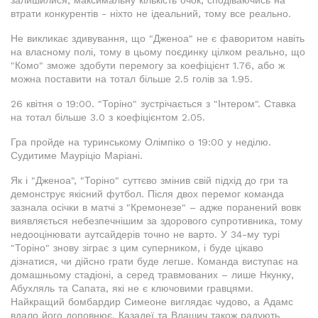
залишилися, максимальну кількість очок, сподіваючись на
втрати конкурентів - ніхто не ідеальний, тому все реально.
Не викликає здивування, що "Дженоа" не є фаворитом навіть
на власному полі, тому в цьому поєдинку цілком реально, що
"Комо" зможе здобути перемогу за коефіцієнт 1.76, або ж
можна поставити на тотал більше 2.5 голів за 1.95.
26 квітня о 19:00. "Торіно" зустрічається з "Інтером". Ставка
на тотал більше 3.0 з коефіцієнтом 2.05.
Гра пройде на туринському Олімпіко о 19:00 у неділю.
Судитиме Мауріціо Маріані.
Як і "Дженоа", "Торіно" суттєво змінив свій підхід до гри та
демонструє якісний футбол. Після двох перемог команда
зазнала осічки в матчі з "Кремонезе" – адже поранений вовк
виявляється небезпечнішим за здорового супротивника, тому
недооцінювати аутсайдерів точно не варто. У 34-му турі
"Торіно" знову зіграє з цим суперником, і буде цікаво
дізнатися, чи дійсно грати буде легше. Команда виступає на
домашньому стадіоні, а серед травмованих – лише Нкунку,
Абухляль та Сапата, які не є ключовими гравцями.
Найкращий бомбардир Симеоне виглядає чудово, а Адамс
вдало його доповнює. Казадеї та Влашич також радують