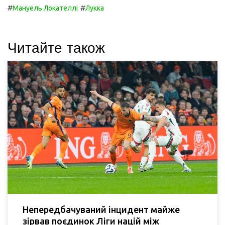
#
#
Мануель Локателлі
Лукка
Читайте також
Непередбачуваний інцидент майже
зірвав поєдинок Ліги націй між