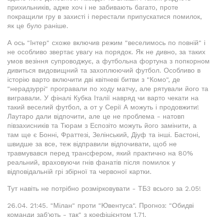
прихильників, адже хоч і не забивають багато, проте
покращили гру в захисті і перестали припускатися помилок,
як це було раніше.
А ось "Інтер" схоже включив режим "веселимось по повній" і
не особливо звертає увагу на порядок. Як не дивно, за таких
умов везіння супроводжує, а футбольна фортуна з попкорном
дивиться видовищний та захоплюючий футбол. Особливо в
історію варто включити дві квітневі битви з "Комо", де
"нерадзуррі" програвали по ходу матчу, але рятували його та
вигравали. У фіналі Кубка Італії навряд чи варто чекати на
такий веселий футбол, а от у Серії А можуть і продовжити!
Лаутаро дали відпочити, але це не проблема - натовп
півзахисників та Тюрам з Еспозіто можуть його замінити, а
там ще є Бонні, Фраттезі, Зелінський, Діуф та інші. Бастоні,
швидше за все, теж відправили відпочивати, щоб не
травмувався перед трансфером, який практично на 80%
реальний, враховуючи гнів фанатів після помилок у
відповідальній грі збірної та червоної картки.
Тут навіть не потрібно розмірковувати - ТБ3 всього за 2.05!
26.04. 21:45. "Мілан" проти "Ювентуса". Прогноз: "Обидві
команди заб'ють - так" з коефіцієнтом 1.71.