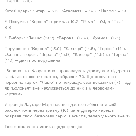
"Торіно" (25).
Кутові удари: "Інтер" – 213, "Аталанта" – 196, "Наполі" – 183.
* Підсумки: "Верона" отримала 10.2, "Рома" - 9.1, а "Піза" -
8.8.
* Вибори: "Лечче" (18.2), "Верона" (17.9), "Дженоа" (17.1).
Порушення: "Верона" (15.9), "Кальярі" (14.5), "Торіно" (14.1).
Ось інша версія: "Верона" (15.9), "Кальярі" (14.5) та "Торіно"
(14.1) – дані про порушення.
"Верона" та "Фіорентина" продовжують утримувати лідерство
за кількістю жовтих карток, зібравши 73. Що стосується
червоних карток, "Лаціо" не покращує свої показники (7), тоді
як "Болонья" вже наближається до них з 6 червоними
картками.
У гравців Лаутаро Мартінес не вдається збільшити свій
рахунок голів через травму (16), зате Дімарко нарешті
розірвав свою безголеву серію з асистів, тепер у нього вже 15.
Також цікава статистика щодо гравців: