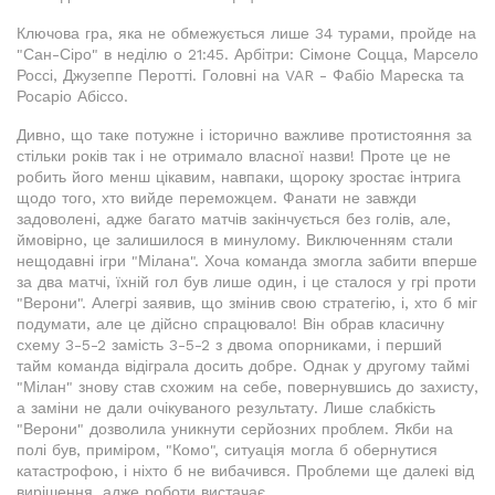
Ключова гра, яка не обмежується лише 34 турами, пройде на
"Сан-Сіро" в неділю о 21:45. Арбітри: Сімоне Соцца, Марсело
Россі, Джузеппе Перотті. Головні на VAR - Фабіо Мареска та
Росаріо Абіссо.
Дивно, що таке потужне і історично важливе протистояння за
стільки років так і не отримало власної назви! Проте це не
робить його менш цікавим, навпаки, щороку зростає інтрига
щодо того, хто вийде переможцем. Фанати не завжди
задоволені, адже багато матчів закінчується без голів, але,
ймовірно, це залишилося в минулому. Виключенням стали
нещодавні ігри "Мілана". Хоча команда змогла забити вперше
за два матчі, їхній гол був лише один, і це сталося у грі проти
"Верони". Алегрі заявив, що змінив свою стратегію, і, хто б міг
подумати, але це дійсно спрацювало! Він обрав класичну
схему 3-5-2 замість 3-5-2 з двома опорниками, і перший
тайм команда відіграла досить добре. Однак у другому таймі
"Мілан" знову став схожим на себе, повернувшись до захисту,
а заміни не дали очікуваного результату. Лише слабкість
"Верони" дозволила уникнути серйозних проблем. Якби на
полі був, приміром, "Комо", ситуація могла б обернутися
катастрофою, і ніхто б не вибачився. Проблеми ще далекі від
вирішення, адже роботи вистачає.