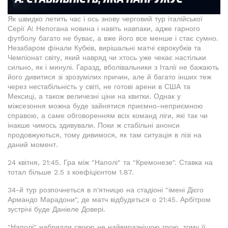
Як швидко летить час і ось знову черговий тур італійської
Серії А! Непогана новина і навіть навпаки, адже гарного
футболу багато не буває, а вже його все менше і стає сумно.
Незабаром фінали Кубків, вирішальні матчі єврокубків та
Чемпіонат світу, який навряд чи хтось уже чекає настільки
сильно, як і минулі. Гаразд, вболівальники з Італії не бажають
його дивитися зі зрозумілих причин, але й багато інших теж
через нестабільність у світі, не готові арени в США та
Мексиці, а також величезні ціни на квитки. Однак у
міжсезоння можна буде зайнятися приємно-неприємною
справою, а саме обговоренням всіх команд ліги, які так чи
інакше чимось здивували. Поки ж стабільні анонси
продовжуються, тому дивимося, як там ситуація в лізі на
даний момент.
24 квітня, 21:45. Гра між "Наполі" та "Кремонезе". Ставка на
тотал більше 2.5 з коефіцієнтом 1.87.
34-й тур розпочнеться в п'ятницю на стадіоні "імені Дієго
Армандо Марадони", де матч відбудеться о 21:45. Арбітром
зустрічі буде Даніеле Довері.
"Наполі" набридли своєю не найвиразнішою грою, тому її