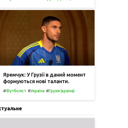
Яремчук: У Грузії в даний момент
формуються нові таланти.
#
#
#
Футболіст
Україна
Грузія (країна)
ктуальне