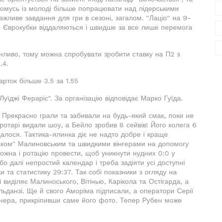
 комусь із молоді більше попрацювати над лідерськими
ажливе завдання для гри в сезоні, загалом. "Лаціо" на 9-
25. Єврокубки віддаляються і швидше за все лише перемога
нливо, тому можна спробувати зробити ставку на П2 з
.4.
арток більше 3.5 за 1.55
Луїджі Фераріс". За організацію відповідає Марко Гуїда.
! Прекрасно грали та забивали на будь-який смак, поки не
ротарі видали шоу, а Бейло зробив 8 сейвів! Його колега 6
далося. Тактика-ялинка діє не надто добре і краще
ником" Малиновським та швидкими вінгерами на допомогу
ожна і ротацію провести, щоб уникнути нудних 0:0 у
о далі непростий календар і треба задіяти усі доступні
и та статистику 29:37. Так собі показники з огляду на
і виділяє Малиноського, Вітінью, Карікола та Остігарда, а
ьданзі. Ще й свого Аморіма підписали, а оператори Серії
енера, прикріпивши саме його фото. Тепер Рубен може