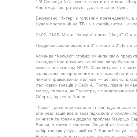
1:3! Сенсація №1, інакше сказати не можна. Щопр
Але якщо так гратимуть, далі легше не буде.
Безумовно, "Інтер" є головним претендентом, а к
Чудові пропозиції на ТБ2.5 з коефіцієнтом 1.95 та
21.02, 21:45. Матч: "Кальярі" проти "Лаціо". Став
Поєдинок заплановано на 21 лютого о 21:45 на ст
Команда "Кальярі" стрімко змінила свою продукти
календарі вже позначені серйозні випробування, 
місце з показником 28:35. Хоча ситуація не вигл
залишатися зосередженими і не розслаблятися в ж
чимало травмованих італійців — це, звісно, цікав
італійських гравців у Серії А. Проте, лідери кома
молоді таланти, як Палестри, є представниками І
Оберта, Ідріссі та Заппи.
"Лаціо" трохи перехвалили і після вдалої серії о
але реалізація все ж таки підкачала у римлян, як
змінився та травми додали проблем Мауріціо Са
Башич, а також із травмою Лаццарі та Цакканьї. 
набір гравців у будь-якій лінії. Єдиний мінус - 
Романьолі вважається таким, він все ж таки більше