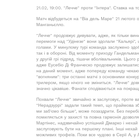
21.02, 19:00. "Лечче" проти "Інтера". Ставка на т
Матч відбудеться на "Віа дель Маре" 21 лютого о
Манганьєлло.
"Лечче" продовжує дивувати, адже, як тільки вин
перемоги над "Удінезе" вони здолали "Кальярі",
голами. У минулому турі команда заслужено здоб
так і в обороні. Від моменту приходу Гандельма
у другій грі підряд, тішачи вболівальників. Цьог
адже Еусебіо Ді Франческо продовжує залишатис
на даний момент, адже попереду команду чекають
"вогняним": три останні матчі з основними конку
трилером, якщо нічого не зміниться. "Лечче" до
значно цікавіше. Фанати сподіваються на покращен
Похвали "Лечче" звичайно ж заслуговує, проте ва
"Нерадзуррі" задали такий темп, що праймова збі
ми заб'ємо більше", може позаздрити. Без перебі
помиляється у захисті та повна гармонія дозволя
Мартінес, надзвичайно успішний Дімарко і нехай 
заслуговують бути на першому плані. Інші нехай
можливих трофеїв. Поки все чудово в Серії А, у 