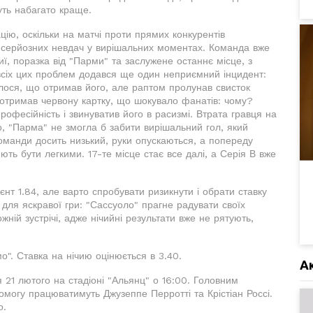
уть набагато краще.
цію, оскільки на матчі проти прямих конкурентів
и серйозних невдач у вирішальних моментах. Команда вже
иї, поразка від "Парми" та заслужене останнє місце, з
всіх цих проблем додався ще один неприємний інцидент:
алося, що отримав його, але раптом пролунав свисток
о отримав червону картку, що шокувало фанатів: чому?
офесійність і звинуватив його в расизмі. Втрата гравця на
о, "Парма" не змогла б забити вирішальний гол, який
оманди досить низький, руки опускаються, а попереду
ють бути легкими. 17-те місце стає все далі, а Серія В вже
нт 1.84, але варто спробувати ризикнути і обрати ставку
для яскравої гри: "Сассуоло" прагне радувати своїх
жній зустрічі, адже нічийні результати вже не рятують,
мо". Ставка на нічию оцінюється в 3.40.
А
 21 лютого на стадіоні "Альянц" о 16:00. Головним
омогу працюватимуть Джузеппе Перротті та Крістіан Россі.
о.