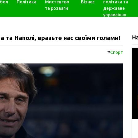
бол
Політика
Мистецтво
Бізнес
політика та
та розваги
державне
управління
а та Наполі, вразьте нас своїми голами!
Н
#
Спорт