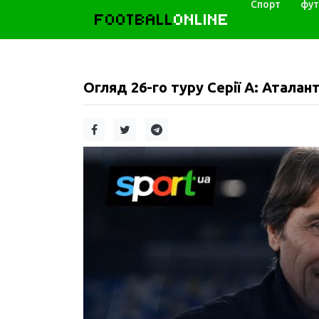
Спорт
фут
FOOTBALL
ONLINE
Огляд 26-го туру Серії А: Аталант