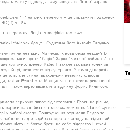
авда є матч у відповідь, тому списувати "Інтер" зарано.
оефіцієнт 1.41 на їхню перемогу – це справжній подарунок.
 Ф2(-1) з 1.64.
ка на перемогу "Лаціо" з коефіцієнтом 2.45.
адіоні "Уніполь Домус". Судитиме його Антоніо Рапуано.
вну гру на невтішну. Чи чекає їх нова серія невдач? В
зокрема матч проти "Лаціо". Зараз "Кальярі" займає 13-те
ядає критично, тренер Фабіо Пізакане закликав колектив
одній грі, незалежно від суперника. У команді наразі є
Т
а деталь, але сумна, враховуючи невелику кількість
нди, такі як Еспозіто та Маццителлі, а також перспективні
талії. Також варто відзначити відмінну форму Киличсоя,
тримали серйозну ляпас від "Аталанти". Грали на рівних,
і створили навіть більше гольових моментів. "Лаціо" суттєво
ррі у виборі складу. Пошкодження отримали Педро та
Начебто не надто серйозна втрата з огляду на відмінний
особливо ніхто не бажає брати на себе лідерство і нехай
 орієнтується на захисті. Іноді Катальді "включається", та