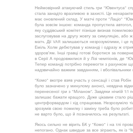
Неймовірний атакуючий стиль гри "Ювентуса" сп
стала занадто вразливою в захисті. Це нехарактер
має оновлений склад. У матчі проти "Лаціо" "Ювен
була зовсім іншою: команда пропустила автогол,
яку суддівський комітет пізніше визнав помилков
заслуговував на другу жовту за симуляцію, або ж
матч. Дії VAR залишаються незрозумілими, і це п
Еміль Холм дебютував у команді і одразу ж отри
здоров’ям. Інші гравці готові боротися за повер
в Серії А продовжилися й у Лізі чемпіонів, де "Ю
Тепер команді потрібно перемогти з рахунком 
надзвичайно важким завданням, і вболівальники 
"Комо" вкотре взяв участь у сенсації і став Робі
було зазначено у минулому анонсі, невдача відк
перенесеної гри з "Міланом". Завдяки нічиїй 1:1
залишає бажати кращого. Дуже цікавим стало рі
центрфорвардом і хід спрацював. Незрозуміло тіл
зрозумів свою помилку і заміну треба було роби
не варто було, що й позначилось на результаті.
Якось сильно не вірить БК у "Комо" і на тлі про
непогано. Однак швидше за все зіграють, як із "М