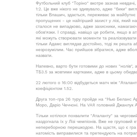
Футбольний клуб "Торіно" вкотре зазнав невдачі
1:2. Це вже нікого не здивувало, адже "бики" виг
тільки Влашич, здається, переживає за майбутнє к
пропущених - це найгірший захист у лізі, який н
сталося не випадково, адже захисники, намагаюч
обов'язки. І справді, навіщо це робити, якщо в ата
які можуть створювати моменти та реалізовувати ї
тільки Адамс виглядав достойно, тоді як решта 
незрозумілим. Час прийшов зібратися, адже вбол
назвати.
Напевно, варто бути готовими до нових "нолів",
ТБ3.5 за жовтими картками, адже в цьому обидва
22 лютого о 16:00 відбудеться матч між "Аталант
коефіцієнтом 1.52.
Друга топ-гра 26 туру пройде на "Нью Беланс Ар
Моро, Даріо Чеччоні. На VAR головний Джанлук А
Тільки хотілося похвалити "Аталанту" за чергови
наздогнала їх у Лізі чемпіонів. Вже не груповий е
непереборною перешкодою. На щастя, що є гра у 
натомість виправилися та претендують на потра