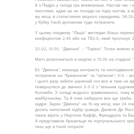
й з Педро у складі гра впевненіша. Настав час і
якостями, адже це не посада на пару матчів, а в
му місці зі статистикою міцного середняка: 26:
у Кубку Італії допоможе туди потрапити.
У цьому поєдинку "Лаціо" виглядає більш переко
коефіцієнтом 2.45 або на ТБ2.5, який пропонує 2
22.02, 13:30. "Дженоа" - "Торіно". Тотал жовтих к
Матч розпочнеться в неділю о 13:30 на стадіоні "
Ех "Дженоа", команда контрасту та несподіванок
потрапили на "Кремонезе" та "затихли": 0:0 - во
і цього разу забити шалений гол все ж таки не в
повернутися до звичної 3-5-2 з "вільним худож
Коломбо. У складі жодного травмованого, тому м
майбутньому. Та й очки набирати все ще треба, б
кадри. Зараз "Дженоа" на 15-му місці, має 24 очк
досить непоганий підбір гравців. Даніеле Де Росс
також вірить у Нортона-Каффі, Френдрупа та Бал
А представили бразильця як португальського тр
тихо ще в Італії пограти!