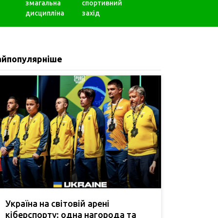
змагальна
спортивний
дисципліна
захід
айпопулярніше
Україна на світовій арені
кіберспорту: одна нагорода та