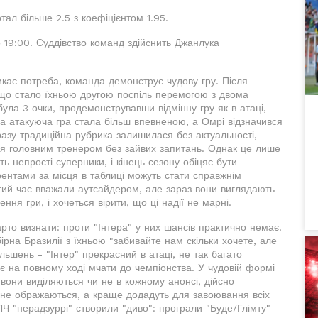
отал більше 2.5 з коефіцієнтом 1.95.
 19:00. Суддівство команд здійснить Джанлука
икає потреба, команда демонструє чудову гру. Після
 що стало їхньою другою поспіль перемогою з двома
ула 3 очки, продемонструвавши відмінну гру як в атаці,
на атакуюча гра стала більш впевненою, а Омрі відзначився
о разу традиційна рубрика залишилася без актуальності,
я головним тренером без зайвих запитань. Однак це лише
 непрості суперники, і кінець сезону обіцяє бути
рентами за місця в таблиці можуть стати справжнім
вгий час вважали аутсайдером, але зараз вони виглядають
ня гри, і хочеться вірити, що ці надії не марні.
рто визнати: проти "Інтера" у них шансів практично немає.
рна Бразилії з їхньою "забивайте нам скільки хочете, але
льшень - "Інтер" прекрасний в атаці, не так багато
є на повному ході мчати до чемпіонства. У чудовій формі
вони виділяються чи не в кожному анонсі, дійсно
 не ображаються, а краще додадуть для завоювання всіх
ЛЧ "нерадзуррі" створили "диво": програли "Буде/Глімту"