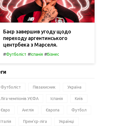
Баєр завершив угоду щодо
переходу аргентинського
центрбека з Марселя.
#
#
#
Футболіст
Іспанія
Бізнес
еги
Футболіст
Півзахисник
Україна
Ліга чемпіонів УЄФА
Іспанія
Київ
Євро
Англія
Європа
Футбол
Італія
Прем'єр-ліга
Українці