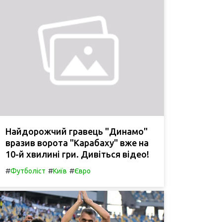
Найдорожчий гравець "Динамо"
вразив ворота "Карабаху" вже на
10-й хвилині гри. Дивіться відео!
#
#
#
Футболіст
Київ
Євро