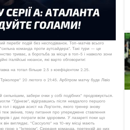
йний перебіг подій без несподіванок. Топ-матчів всього
і "сильна команда проти аутсайдера". Такі тури — це
нство триває, а боротьба за місця в топ-5 і навколо зони
ні італійські нюанси, які варто обговорити!
авка на тотал більше 2.5 з коефіцієнтом 2.25.
Тріколоре" 20 лютого о 21:45. Арбітром матчу буде Лівіо
 сильнішим, забери очки у собі подібних" продовжується.
могли "Удінезе", відігравшись після невдалого першого
 гол і віддав асист на Лор'єнте, якого тренер знову
ті теж змінив, тому питання про упереджене ставлення
дерів і дає пограти всім здоровим. У лазареті поки що
як він виглядає. "Сассуоло" на 10-му місці мають
ою грою з "Інтером". Середня команда, претензій до них