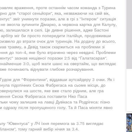
равляє враження, проте останнім часом команда з Турина
но для "старої сеньйори", яка, незважаючи на свій вік,
тус" зміг уникнути поразки, але в грі з "Інтером" ситуація
 не змогла зупинити Дімарко, а червона картка для Калулу,
ою, залишилася в силі. Це дивне рішення, адже Бастоні
 арбітр міг би просто попередити італійця, продовживши
ризвело до втрати очок для туринців. На додачу до всього,
мав травму, а Девід також скаржиться на проблеми зі
нення до топ-4, яке було втрачено через невдачі. Проблеми
вентус" зазнав нищівної поразки 2:5 від "Галатасарая".
щонайменше 3:0, щоб мати шанс на овертайм, що виглядає
вже починають відчувати глибоке розчарування.
н Гудом для "Фіорентини", віддавши аутсайдеру 3 очки. Як і
инула підопічних Сеска Фабрегаса на сьоме місце, до
 повернулися на шосте, яке вже стало рідним, але гра
шення Сеска Фабрегаса поставити Ніко Паса
ьки чому залишив на лавці Дувікаса та Родрігеса: пізно
ти одразу після пропущеного голу. Та й Паса міняти явно
валу "Ювентуса" у ЛЧ їхня перемога за 3.75 виглядає
іланом", тому гарний вибір нічия за 3.4.