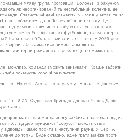
, показавши мляву гру та програвши "Болоньє" з рахунком
лядають як неорганізований та нестабільний колектив, де
оманди. Статистичні дані вражають: 25 голів у активі та 44
авіть не наблизився до небезпечної зони вильоту. Це
ись підтримати атаку, часто забувають про свої прямі
ці грає шістка безініціативних футболістів, окрім вінгерів,
х? Не хотілося б їх так називати, але навіть у 2026 році
або хворіли, або займалися чимось абсолютно
івальники вкрай розчаровані грою, якщо це можна так
 але, можливо, команди зможуть здивувати? Краще забрати
 клуби показують хороші результати.
ою" та "Наполі". Ставка на перемогу "Наполі" оцінюється
ене" о 16:00. Суддівська бригада: Даніеле Чіффі, Давід
уреліано.
й добрий матч, як команда знову схибила і чергова невдача
тап і 0:2 від дортмундської "Боруссії" можуть стати
відповідь і шанс пройти в наступний раунд. У Серії А
пляння до топ-6. Буде складно, адже грати майже проти