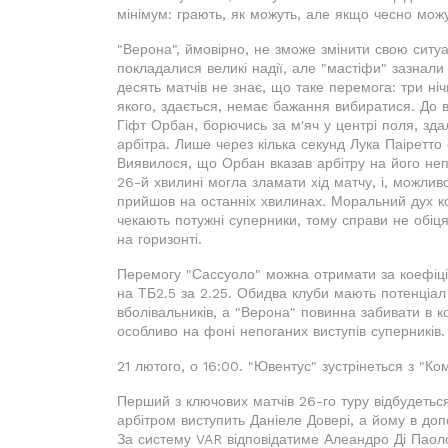
мінімум: грають, як можуть, але якщо чесно мож
"Верона", ймовірно, не зможе змінити свою ситуа
покладалися великі надії, але "мастіфи" зазнал
десять матчів не знає, що таке перемога: три ніч
якого, здається, немає бажання вибиратися. До 
Гіфт Орбан, борючись за м'яч у центрі поля, зд
арбітра. Лише через кілька секунд Лука Паіретт
Виявилося, що Орбан вказав арбітру на його непр
26-й хвилині могла зламати хід матчу, і, можлив
прийшов на останніх хвилинах. Моральний дух к
чекають потужні суперники, тому справи не обіця
на горизонті.
Перемогу "Сассуоло" можна отримати за коефіціє
на ТБ2.5 за 2.25. Обидва клуби мають потенціал 
вболівальників, а "Верона" повинна забивати в ко
особливо на фоні непоганих виступів суперників.
21 лютого, о 16:00. "Ювентус" зустрінеться з "Ко
Перший з ключових матчів 26-го туру відбудеться
арбітром виступить Даніеле Довері, а йому в доп
За систему VAR відповідатиме Алеандро Ді Паол