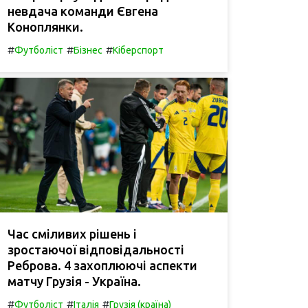
невдача команди Євгена
Коноплянки.
#
#
#
Футболіст
Бізнес
Кіберспорт
Час сміливих рішень і
зростаючої відповідальності
Реброва. 4 захоплюючі аспекти
матчу Грузія - Україна.
#
#
#
Футболіст
Італія
Грузія (країна)