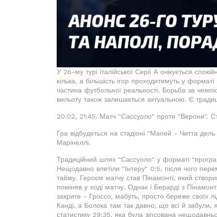
У 26-му турі італійської Серії А очікується спокі
кілька, а більшість ігор проходитимуть у формат
частина футбольної реальності. Борьба за чемпіо
вильоту також залишається актуальною. Є традицій
20.02, 21:45. Матч "Сассуоло" проти "Верони". Ст
Гра відбудеться на стадіоні "Мапей - Читта дель 
Марінеллі.
Традиційний шлях "Сассуоло" у форматі "програй
Нещодавно влетіли "Інтеру" 0:5, після чого пере
тайму. Героєм матчу став Пінамонті, який створив
поміняв у ході матчу. Однак і Берарді з Пінамон
закрите - Гроссо, мабуть, просто береже своїх лі
Канді, а Болока там так давно, що всі й забули, 
статистику 29:35, яка була зіпсована нещодавнь