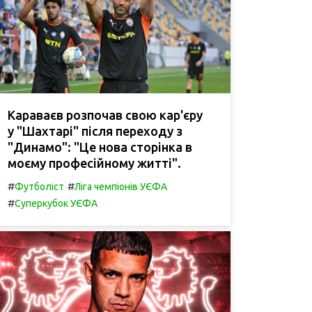
Караваєв розпочав свою кар'єру
у "Шахтарі" після переходу з
"Динамо": "Це нова сторінка в
моєму професійному житті".
#
#
Футболіст
Ліга чемпіонів УЄФА
#
Суперкубок УЄФА