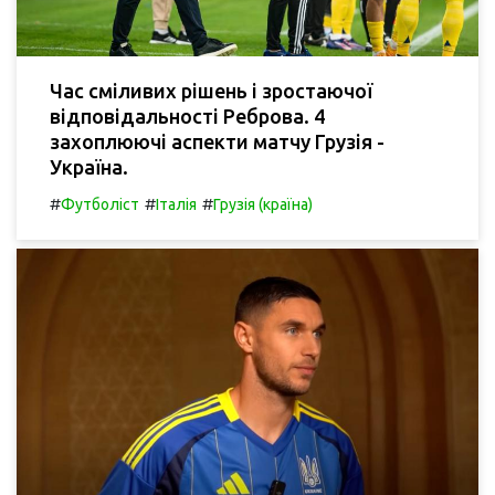
Час сміливих рішень і зростаючої
відповідальності Реброва. 4
захоплюючі аспекти матчу Грузія -
Україна.
#
#
#
Футболіст
Італія
Грузія (країна)