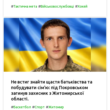
#
#
#
Тактична мета
Військовослужбовці
Хокей
Не встиг знайти щастя батьківства та
побудувати сім'ю: під Покровськом
загинув захисник з Житомирської
області.
#
#
#
Баскетбол
Спорт
Житомир