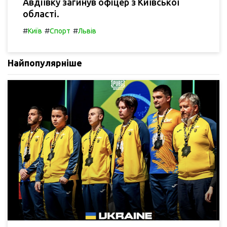
Авдіївку загинув офіцер з Київської
області.
#
#
#
Київ
Спорт
Львів
Найпопулярніше