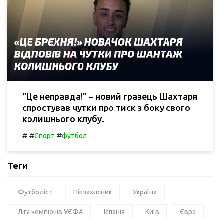
"Це неправда!" – новий гравець Шахтаря
спростував чутки про тиск з боку свого
колишнього клубу.
#
#
#
Спорт
футбол
Теги
Футболіст
Півзахисник
Україна
Ліга чемпіонів УЄФА
Іспанія
Київ
Євро