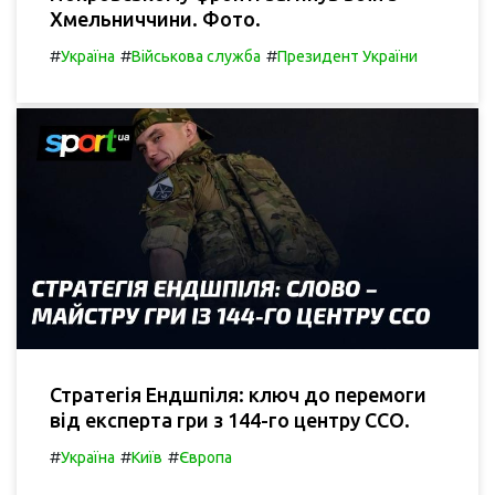
Хмельниччини. Фото.
#
#
#
Україна
Військова служба
Президент України
Стратегія Ендшпіля: ключ до перемоги
від експерта гри з 144-го центру ССО.
#
#
#
Україна
Київ
Європа