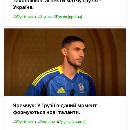
захоплюючі аспекти матчу Грузія -
Україна.
#
#
#
Футболіст
Італія
Грузія (країна)
Яремчук: У Грузії в даний момент
формуються нові таланти.
#
#
#
Футболіст
Україна
Грузія (країна)