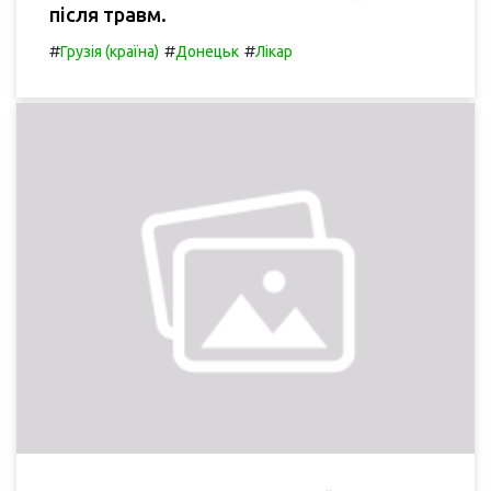
після травм.
#
#
#
Грузія (країна)
Донецьк
Лікар