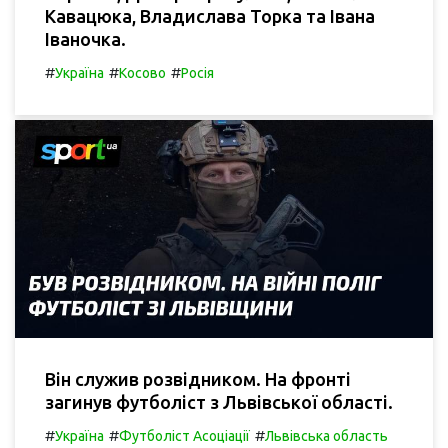
Кавацюка, Владислава Торка та Івана
Іваночка.
#
#
#
Україна
Косово
Росія
Він служив розвідником. На фронті
загинув футболіст з Львівської області.
#
#
#
Україна
Футболіст Асоціації
Львівська область