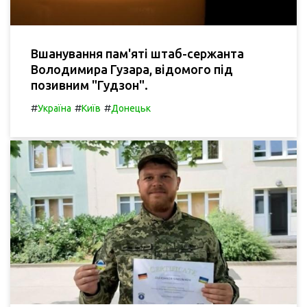
Вшанування пам'яті штаб-сержанта
Володимира Гузара, відомого під
позивним "Гудзон".
#
#
#
Україна
Київ
Донецьк