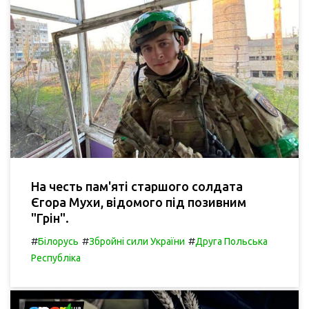
На честь пам'яті старшого солдата
Єгора Мухи, відомого під позивним
"Грін".
#
#
#
Білорусь
Збройні сили України
Друга Польська
Республіка