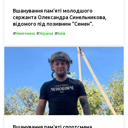
Вшанування пам'яті молодшого
сержанта Олександра Синельникова,
відомого під позивним "Семен".
#
#
#
Німеччина
Україна
Київ
Вшанування пам'яті спортсмена,