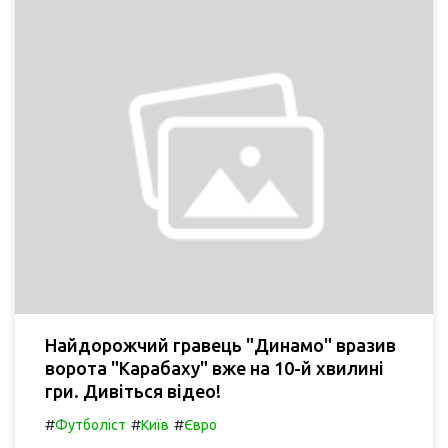
Найдорожчий гравець "Динамо" вразив
ворота "Карабаху" вже на 10-й хвилині
гри. Дивіться відео!
#
#
#
Футболіст
Київ
Євро