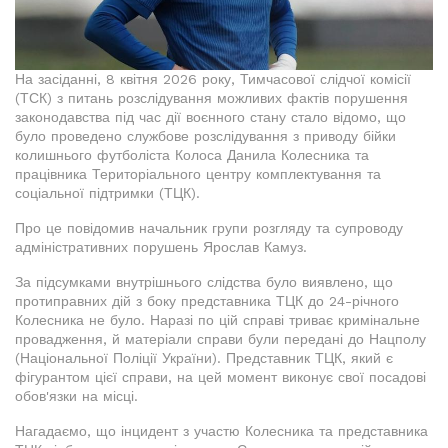
На засіданні, 8 квітня 2026 року, Тимчасової слідчої комісії
(ТСК) з питань розслідування можливих фактів порушення
законодавства під час дії воєнного стану стало відомо, що
було проведено службове розслідування з приводу бійки
колишнього футболіста Колоса Данила Колесника та
працівника Територіального центру комплектування та
соціальної підтримки (ТЦК).
Про це повідомив начальник групи розгляду та супроводу
адміністративних порушень Ярослав Камуз.
За підсумками внутрішнього слідства було виявлено, що
протиправних дій з боку представника ТЦК до 24-річного
Колесника не було. Наразі по цій справі триває кримінальне
провадження, й матеріали справи були передані до Нацполу
(Національної Поліції України). Представник ТЦК, який є
фігурантом цієї справи, на цей момент виконує свої посадові
обов'язки на місці.
Нагадаємо, що інцидент з участю Колесника та представника