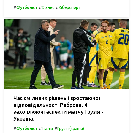
#
#
#
Футболіст
Бізнес
Кіберспорт
Час сміливих рішень і зростаючої
відповідальності Реброва. 4
захоплюючі аспекти матчу Грузія -
Україна.
#
#
#
Футболіст
Італія
Грузія (країна)