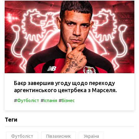
Баєр завершив угоду щодо переходу
аргентинського центрбека з Марселя.
#
#
#
Футболіст
Іспанія
Бізнес
Теги
Футболіст
Півзахисник
Україна