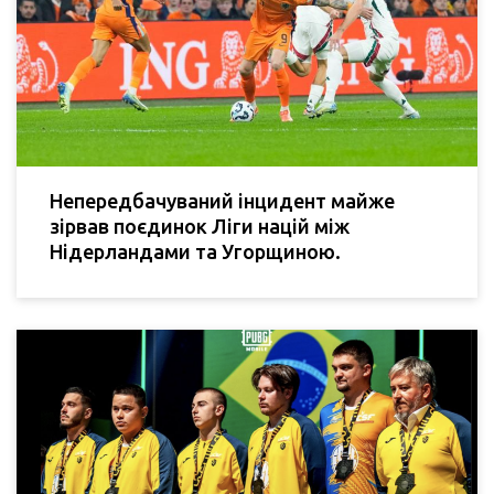
Непередбачуваний інцидент майже
зірвав поєдинок Ліги націй між
Нідерландами та Угорщиною.