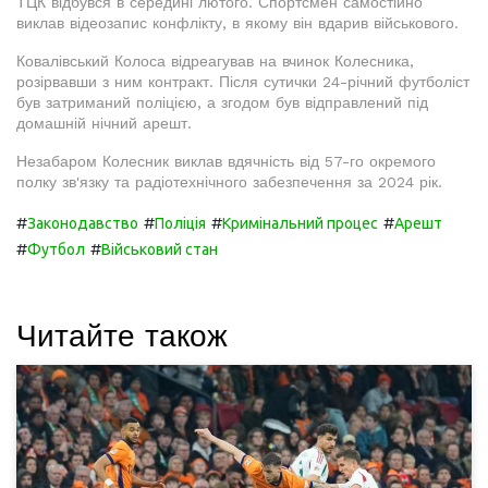
ТЦК відбувся в середині лютого. Спортсмен самостійно
виклав відеозапис конфлікту, в якому він вдарив військового.
Ковалівський Колоса відреагував на вчинок Колесника,
розірвавши з ним контракт. Після сутички 24-річний футболіст
був затриманий поліцією, а згодом був відправлений під
домашній нічний арешт.
Незабаром Колесник виклав вдячність від 57-го окремого
полку зв'язку та радіотехнічного забезпечення за 2024 рік.
#
#
#
#
Законодавство
Поліція
Кримінальний процес
Арешт
#
#
Футбол
Військовий стан
Читайте також