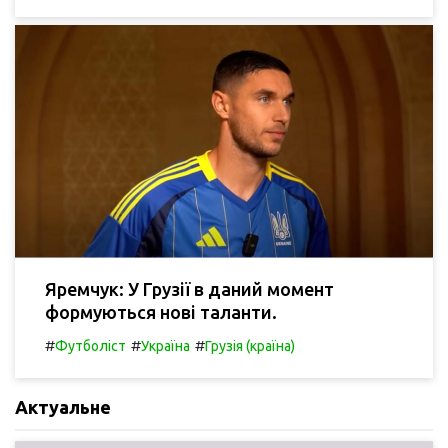
Яремчук: У Грузії в даний момент
формуються нові таланти.
#
#
#
Футболіст
Україна
Грузія (країна)
Актуальне