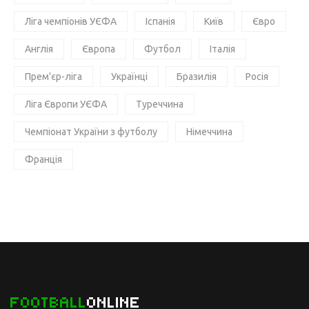
Ліга чемпіонів УЄФА
Іспанія
Київ
Євро
Англія
Європа
Футбол
Італія
Прем'єр-ліга
Українці
Бразилія
Росія
Ліга Європи УЄФА
Туреччина
Чемпіонат України з футболу
Німеччина
Франція
FOOTBALL
ONLINE