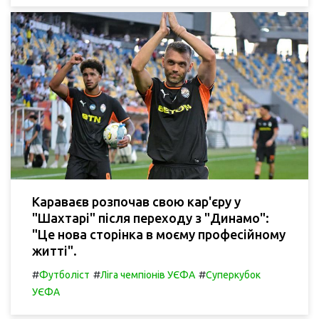
Караваєв розпочав свою кар'єру у
"Шахтарі" після переходу з "Динамо":
"Це нова сторінка в моєму професійному
житті".
#
#
#
Футболіст
Ліга чемпіонів УЄФА
Суперкубок
УЄФА