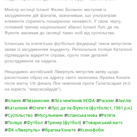
Міністр юстиції Іспанії Фелікс Боланос виступив із
засудженням дій фанатів, зазначивши, що ультраправі
елементи сприяють поширенню ненависті. У свою чергу,
головний тренер національної збірної Іспанії Луїс де ла
Фуенте закликав до ізоляції таких осіб від суспільства.
Іспанська та єгипетська футбольні федерації також випустили
заяви із засудженням інциденту. Регіональна поліція Каталонії
підтвердила відкриття справи, проте поки деталей
розслідування не надала.
Нещодавно англійський Ліверпуль випустив заяву щодо
расистських образ на адресу свого захисника Ібраїма Конате
після матчу 1/8 фіналу Ліги чемпіонів проти Галатасарая (4:0
на користь "мерсисайдців").
#
#
#
#
#
Іспанія
Півзахисник
Ліга чемпіонів УЄФА
Расизм
Англія
#
#
#
Каталонія
Єгипет
Луїс де ла Фуенте (футболіст, 1961 р.н.)
#
#
#
#
Суспільство
Мусульмани
Іспанська мова
Релігія
#
#
#
#
Поліція
Футбол
Тренер (футбол)
Товариський матч
#
#
#
ФК «Ліверпуль»
Ібрагіма Конате
Ксенофобія