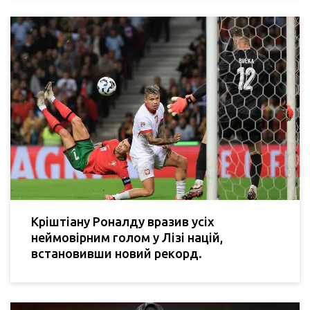
Кріштіану Роналду вразив усіх
неймовірним голом у Лізі націй,
встановивши новий рекорд.