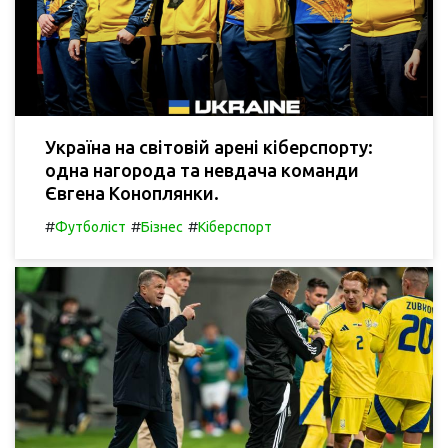
Україна на світовій арені кіберспорту:
одна нагорода та невдача команди
Євгена Коноплянки.
#
#
#
Футболіст
Бізнес
Кіберспорт