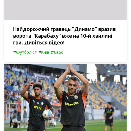
Найдорожчий гравець "Динамо" вразив
ворота "Карабаху" вже на 10-й хвилині
гри. Дивіться відео!
#
#
#
Футболіст
Київ
Євро