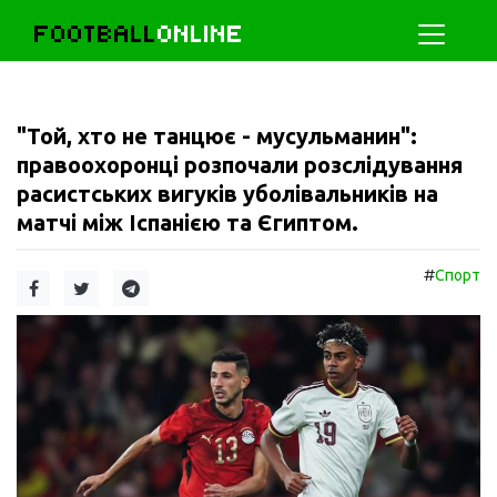
FOOTBALL
ONLINE
"Той, хто не танцює - мусульманин":
правоохоронці розпочали розслідування
расистських вигуків уболівальників на
матчі між Іспанією та Єгиптом.
#
Спорт