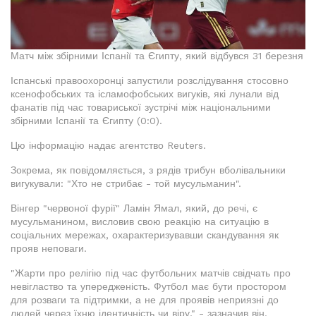
Матч між збірними Іспанії та Єгипту, який відбувся 31 березня
Іспанські правоохоронці запустили розслідування стосовно
ксенофобських та ісламофобських вигуків, які лунали від
фанатів під час товариської зустрічі між національними
збірними Іспанії та Єгипту (0:0).
Цю інформацію надає агентство Reuters.
Зокрема, як повідомляється, з рядів трибун вболівальники
вигукували: "Хто не стрибає - той мусульманин".
Вінгер "червоної фурії" Ламін Ямал, який, до речі, є
мусульманином, висловив свою реакцію на ситуацію в
соціальних мережах, охарактеризувавши скандування як
прояв неповаги.
"Жарти про релігію під час футбольних матчів свідчать про
невігластво та упередженість. Футбол має бути простором
для розваги та підтримки, а не для проявів неприязні до
людей через їхню ідентичність чи віру," - зазначив він.