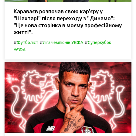
Караваєв розпочав свою кар'єру у
"Шахтарі" після переходу з "Динамо":
"Це нова сторінка в моєму професійному
житті".
#
#
#
Футболіст
Ліга чемпіонів УЄФА
Суперкубок
УЄФА