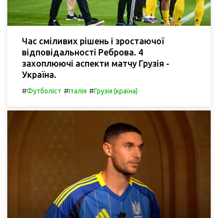
Час сміливих рішень і зростаючої
відповідальності Реброва. 4
захоплюючі аспекти матчу Грузія -
Україна.
#
#
#
Футболіст
Італія
Грузія (країна)