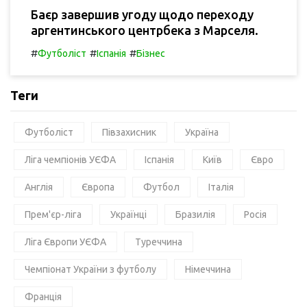
Баєр завершив угоду щодо переходу
аргентинського центрбека з Марселя.
#
#
#
Футболіст
Іспанія
Бізнес
Теги
Футболіст
Півзахисник
Україна
Ліга чемпіонів УЄФА
Іспанія
Київ
Євро
Англія
Європа
Футбол
Італія
Прем'єр-ліга
Українці
Бразилія
Росія
Ліга Європи УЄФА
Туреччина
Чемпіонат України з футболу
Німеччина
Франція