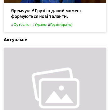
Яремчук: У Грузії в даний момент
формуються нові таланти.
#
#
#
Футболіст
Україна
Грузія (країна)
Актуальне