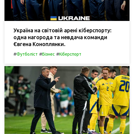
Україна на світовій арені кіберспорту:
одна нагорода та невдача команди
Євгена Коноплянки.
#
#
#
Футболіст
Бізнес
Кіберспорт