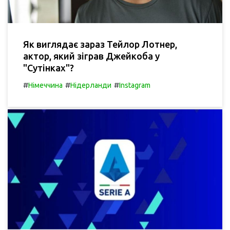
Як виглядає зараз Тейлор Лотнер,
актор, який зіграв Джейкоба у
"Сутінках"?
#
#
#
Німеччина
Нідерланди
Instagram