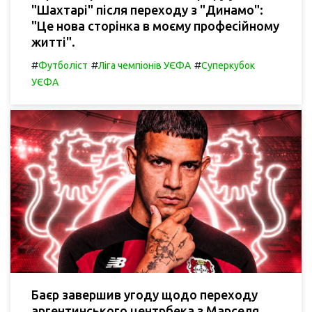
"Шахтарі" після переходу з "Динамо":
"Це нова сторінка в моєму професійному
житті".
#
#
#
Футболіст
Ліга чемпіонів УЄФА
Суперкубок
УЄФА
Баєр завершив угоду щодо переходу
аргентинського центрбека з Марселя.