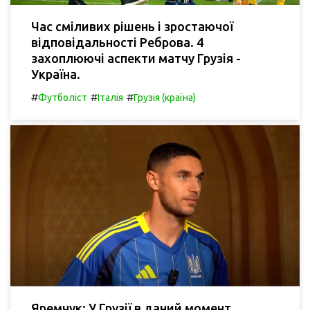
Час сміливих рішень і зростаючої
відповідальності Реброва. 4
захоплюючі аспекти матчу Грузія -
Україна.
#
#
#
Футболіст
Італія
Грузія (країна)
Яремчук: У Грузії в даний момент