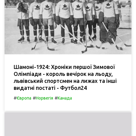
Шамоні-1924: Хроніки першої Зимової
Олімпіади - король вечірок на льоду,
львівський спортсмен на лижах та інші
видатні постаті - Футбол24
#
#
#
Європа
Норвегія
Канада