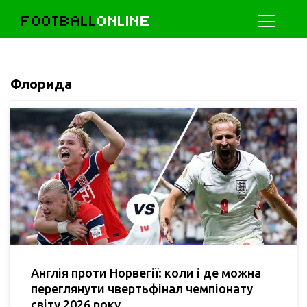
FOOTBALL
ONLINE
Флорида
Англія проти Норвегії: коли і де можна
переглянути чвертьфінал чемпіонату
світу 2026 року.