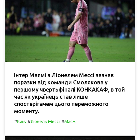
Інтер Маямі з Ліонелем Мессі зазнав
поразки від команди Смолякова у
першому чвертьфіналі КОНКАКАФ, в той
час як українець став лише
спостерігачем цього переможного
моменту.
#
#
#
Київ
Ліонель Мессі
Маямі