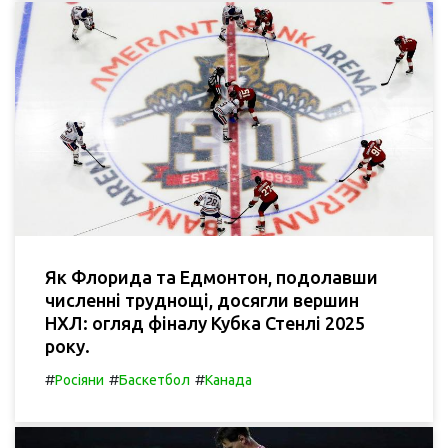
Як Флорида та Едмонтон, подолавши
численні труднощі, досягли вершин
НХЛ: огляд фіналу Кубка Стенлі 2025
року.
#
#
#
Росіяни
Баскетбол
Канада