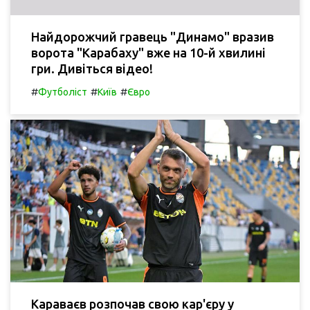
Найдорожчий гравець "Динамо" вразив
ворота "Карабаху" вже на 10-й хвилині
гри. Дивіться відео!
#
#
#
Футболіст
Київ
Євро
Караваєв розпочав свою кар'єру у