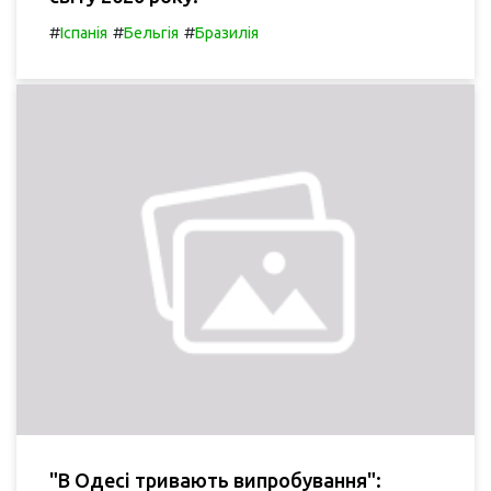
#
#
#
Іспанія
Бельгія
Бразилія
"В Одесі тривають випробування":