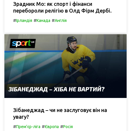
Зрадник Мо: як спорт і фінанси
перебороли релігію в Олд Фірм Дербі.
#
#
#
Ірландія
Канада
Англія
Зібанеджад – чи не заслуговує він на
увагу?
#
#
#
Прем'єр-ліга
Європа
Росія