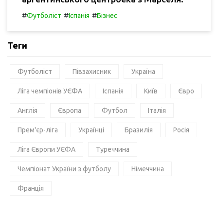
#
#
#
Футболіст
Іспанія
Бізнес
Теги
Футболіст
Півзахисник
Україна
Ліга чемпіонів УЄФА
Іспанія
Київ
Євро
Англія
Європа
Футбол
Італія
Прем'єр-ліга
Українці
Бразилія
Росія
Ліга Європи УЄФА
Туреччина
Чемпіонат України з футболу
Німеччина
Франція