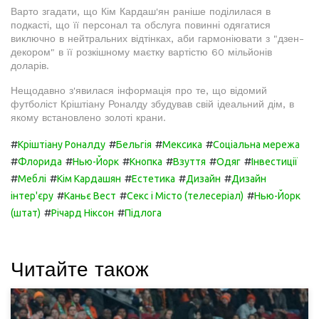
Варто згадати, що Кім Кардаш'ян раніше поділилася в
подкасті, що її персонал та обслуга повинні одягатися
виключно в нейтральних відтінках, аби гармоніювати з "дзен-
декором" в її розкішному маєтку вартістю 60 мільйонів
доларів.
Нещодавно з'явилася інформація про те, що відомий
футболіст Кріштіану Роналду збудував свій ідеальний дім, в
якому встановлено золоті крани.
#
#
#
#
Кріштіану Роналду
Бельгія
Мексика
Соціальна мережа
#
#
#
#
#
#
Флорида
Нью-Йорк
Кнопка
Взуття
Одяг
Інвестиції
#
#
#
#
#
Меблі
Кім Кардашян
Естетика
Дизайн
Дизайн
#
#
#
інтер'єру
Каньє Вест
Секс і Місто (телесеріал)
Нью-Йорк
#
#
(штат)
Річард Ніксон
Підлога
Читайте також