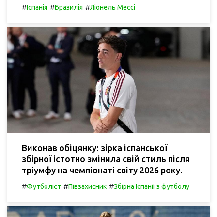
#
#
#
Іспанія
Бразилія
Ліонель Мессі
Виконав обіцянку: зірка іспанської
збірної істотно змінила свій стиль після
тріумфу на чемпіонаті світу 2026 року.
#
#
#
Футболіст
Півзахисник
Збірна Іспанії з футболу