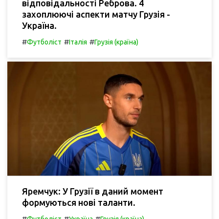
відповідальності Реброва. 4
захоплюючі аспекти матчу Грузія -
Україна.
#
#
#
Футболіст
Італія
Грузія (країна)
Яремчук: У Грузії в даний момент
формуються нові таланти.
#
#
#
Футболіст
Україна
Грузія (країна)