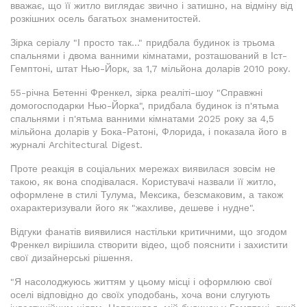
вважає, що її житло виглядає звично і затишно, на відміну від
розкішних осель багатьох знаменитостей.
Зірка серіалу "І просто так..." придбала будинок із трьома
спальнями і двома ванними кімнатами, розташований в Іст-
Гемптоні, штат Нью-Йорк, за 1,7 мільйона доларів 2010 року.
55-річна Бетенні Френкел, зірка реаліті-шоу "Справжні
домогосподарки Нью-Йорка", придбала будинок із п'ятьма
спальнями і п'ятьма ванними кімнатами 2025 року за 4,5
мільйона доларів у Бока-Ратоні, Флорида, і показала його в
журналі Architectural Digest.
Проте реакція в соціальних мережах виявилася зовсім не
такою, як вона сподівалася. Користувачі назвали її житло,
оформлене в стилі Тулума, Мексика, безсмаковим, а також
охарактеризували його як "жахливе, дешеве і нудне".
Відгуки фанатів виявилися настільки критичними, що згодом
Френкел вирішила створити відео, щоб пояснити і захистити
свої дизайнерські рішення.
"Я насолоджуюсь життям у цьому місці і оформлюю свої
оселі відповідно до своїх уподобань, хоча вони слугують