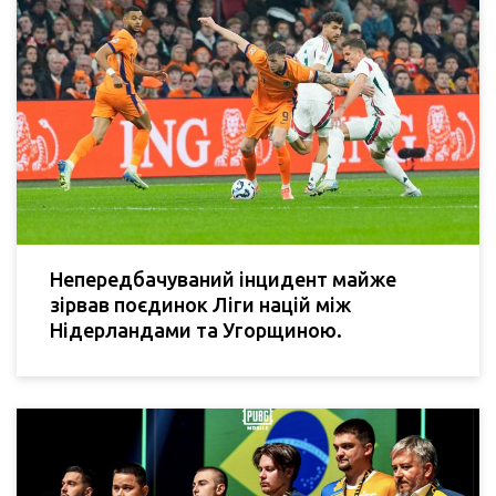
Непередбачуваний інцидент майже
зірвав поєдинок Ліги націй між
Нідерландами та Угорщиною.