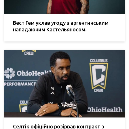
Вест Гем уклав угоду з аргентинським
нападаючим Кастельяносом.
Селтік офіційно розірвав контракт з