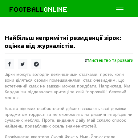
FOOTBALL
ONLINE
Найбільш непримітні резиденції зірок:
оцінка від журналістів.
#
Мистецтво та розваги
Зірки можуть володіти величезними статками, проте, коли
вони діляться своїми помешканнями, стає очевидним, що
естетичний смак не завжди можна придбати. Наприклад, Кім
Кардаш'ян піддавалася критиці за свій "порожній" бежевий
маєток.
Багато відомих особистостей дійсно вважають свої домівки
предметом гордості та не економлять на дизайні інтер'єрів чи
сучасних меблях. Проте, видання Daily Mail склало список
найменш привабливих осель знаменитостей.
Двокімнатна квартира Джулії Фокс у Нью-Йорку стала