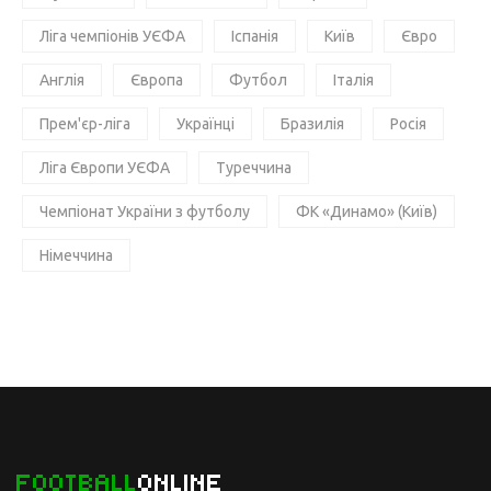
Ліга чемпіонів УЄФА
Іспанія
Київ
Євро
Англія
Європа
Футбол
Італія
Прем'єр-ліга
Українці
Бразилія
Росія
Ліга Європи УЄФА
Туреччина
Чемпіонат України з футболу
ФК «Динамо» (Київ)
Німеччина
FOOTBALL
ONLINE