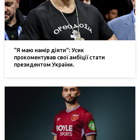
"Я маю намір діяти": Усик
прокоментував свої амбіції стати
президентом України.