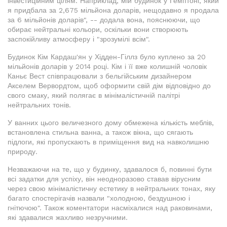
інвестиційним цілям. Наприклад, мій будинок у Гемптоні, який
я придбала за 2,675 мільйона доларів, нещодавно я продала
за 6 мільйонів доларів", -- додала вона, пояснюючи, що
обирає нейтральні кольори, оскільки вони створюють
заспокійливу атмосферу і "зрозумілі всім".
Будинок Кім Кардаш'ян у Хідден-Гіллз було куплено за 20
мільйонів доларів у 2014 році. Кім і її вже колишній чоловік
Каньє Вест співпрацювали з бельгійським дизайнером
Акселем Вервордтом, щоб оформити свій дім відповідно до
свого смаку, який полягає в мінімалістичній палітрі
нейтральних тонів.
У ванних цього величезного дому обмежена кількість меблів,
встановлена стильна ванна, а також вікна, що сягають
підлоги, які пропускають в приміщення вид на навколишню
природу.
Незважаючи на те, що у будинку, здавалося б, повинні бути
всі задатки для успіху, він неодноразово ставав вірусним
через свою мінімалістичну естетику в нейтральних тонах, яку
багато спостерігачів назвали "холодною, бездушною і
гнітючою". Також коментатори насміхалися над раковинами,
які здавалися жахливо незручними.