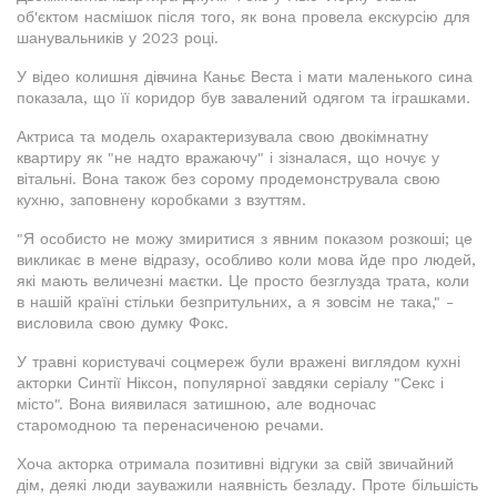
об'єктом насмішок після того, як вона провела екскурсію для
шанувальників у 2023 році.
У відео колишня дівчина Каньє Веста і мати маленького сина
показала, що її коридор був завалений одягом та іграшками.
Актриса та модель охарактеризувала свою двокімнатну
квартиру як "не надто вражаючу" і зізналася, що ночує у
вітальні. Вона також без сорому продемонструвала свою
кухню, заповнену коробками з взуттям.
"Я особисто не можу змиритися з явним показом розкоші; це
викликає в мене відразу, особливо коли мова йде про людей,
які мають величезні маєтки. Це просто безглузда трата, коли
в нашій країні стільки безпритульних, а я зовсім не така," -
висловила свою думку Фокс.
У травні користувачі соцмереж були вражені виглядом кухні
акторки Синтії Ніксон, популярної завдяки серіалу "Секс і
місто". Вона виявилася затишною, але водночас
старомодною та перенасиченою речами.
Хоча акторка отримала позитивні відгуки за свій звичайний
дім, деякі люди зауважили наявність безладу. Проте більшість