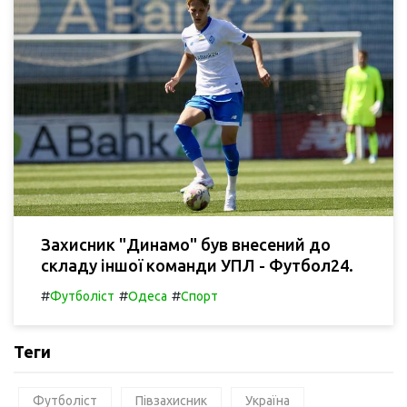
Захисник "Динамо" був внесений до
складу іншої команди УПЛ - Футбол24.
#
#
#
Футболіст
Одеса
Спорт
Теги
Футболіст
Півзахисник
Україна