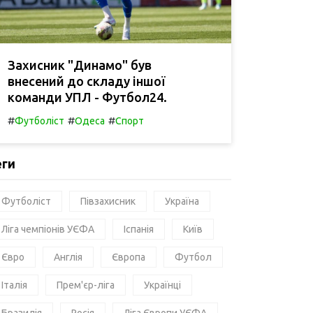
Захисник "Динамо" був
внесений до складу іншої
команди УПЛ - Футбол24.
#
#
#
Футболіст
Одеса
Спорт
еги
Футболіст
Півзахисник
Україна
Ліга чемпіонів УЄФА
Іспанія
Київ
Євро
Англія
Європа
Футбол
Італія
Прем'єр-ліга
Українці