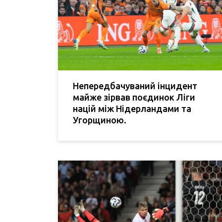
Непередбачуваний інцидент
майже зірвав поєдинок Ліги
націй між Нідерландами та
Угорщиною.