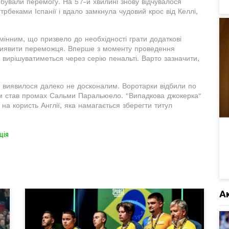
бували перемогу. На 57-й хвилині знову відчувалося
рбеками Іспанії і вдало замкнула чудовий крос від Келлі,
інним, що призвело до необхідності грати додаткові
 виявити переможця. Вперше з моменту проведення
 вирішуватиметься через серію пенальті. Варто зазначити,
ті виявилося далеко не досконалим. Воротарки відбили по
им став промах Сальми Паральюело. "Випадкова джокерка"
 на користь Англії, яка намагається зберегти титул
ція
А