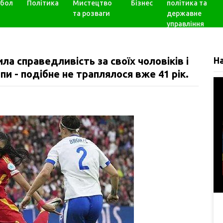
бол
Політика
Мистецтво
Бізнес
політика та
та розваги
державне
управління
ла справедливість за своїх чоловіків і
Н
и - подібне не траплялося вже 41 рік.