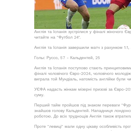
Англія та Іспанія зустрілися у фіналі жіночого Є
читайте на "Футбол 24".
Англія та Іспанія завершили матч з рахунком 1:1, 
Голы: Руссо, 57 - Кальдентей, 25
Англія та Іспанія поступово стають принциповими
фіналі чоловічого Євро-2024, чоловічого молодіж
виграла той Мундіаль, натомість англійки були 
УЄФА надасть жінкам мізерні призові за Євро-202
суму.
Перший тайм пройшов під знаком переваги "Фурії
знайшов голову Кальдентей. Нападниця лондонськ
роботою. До всіх труднощів Англія також втрати
Проте "левиці" мали одну цікаву особливість пр