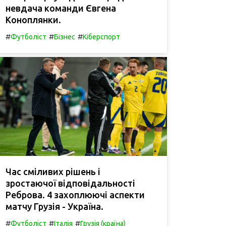
невдача команди Євгена
Коноплянки.
#
#
#
Футболіст
Бізнес
Кіберспорт
Час сміливих рішень і
зростаючої відповідальності
Реброва. 4 захоплюючі аспекти
матчу Грузія - Україна.
#
#
#
Футболіст
Італія
Грузія (країна)