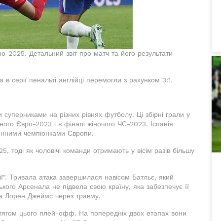
вро-2025. Детальний звіт про матч та його результати
а в серії пенальті англійці перемогли з рахунком 3:1.
 суперниками на різних рівнях футболу. Ці збірні грали у
ного Євро-2023 і в фіналі жіночого ЧС-2023. Іспанія
чинними чемпіонками Європи.
5, тоді як чоловічі команди отримають у вісім разів більшу
". Тривала атака завершилася навісом Батльє, який
ого Арсенала не підвела свою країну, яка забезпечує її
ла Лорен Джеймс через травму.
отягом цього плей-офф. На попередніх двох етапах вони