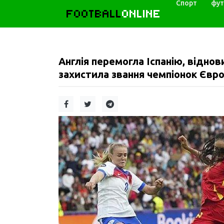
Спорт
фут
FOOTBALL
ONLINE
Англія перемогла Іспанію, віднови
захистила звання чемпіонок Європ