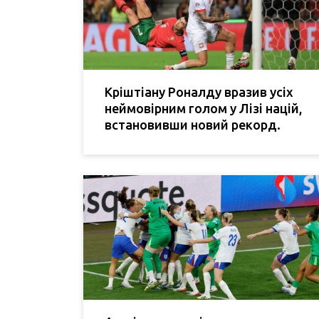
Кріштіану Роналду вразив усіх
неймовірним голом у Лізі націй,
встановивши новий рекорд.