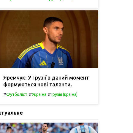
Яремчук: У Грузії в даний момент
формуються нові таланти.
#
#
#
Футболіст
Україна
Грузія (країна)
ктуальне