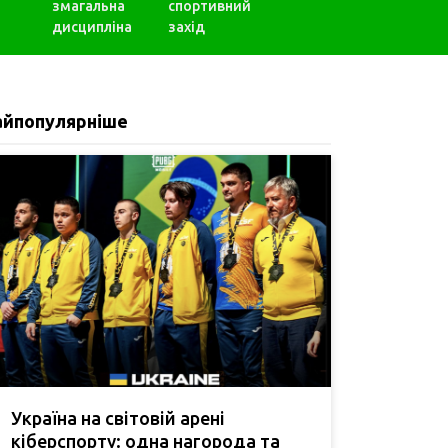
змагальна
спортивний
дисципліна
захід
айпопулярніше
Україна на світовій арені
кіберспорту: одна нагорода та