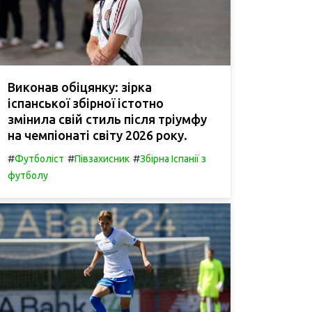
Виконав обіцянку: зірка
іспанської збірної істотно
змінила свій стиль після тріумфу
на чемпіонаті світу 2026 року.
#
#
#
Футболіст
Півзахисник
Збірна Іспанії з
футболу