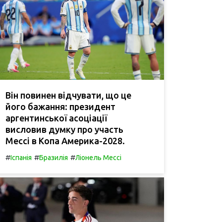
Він повинен відчувати, що це
його бажання: президент
аргентинської асоціації
висловив думку про участь
Мессі в Копа Америка-2028.
#
#
#
Іспанія
Бразилія
Ліонель Мессі