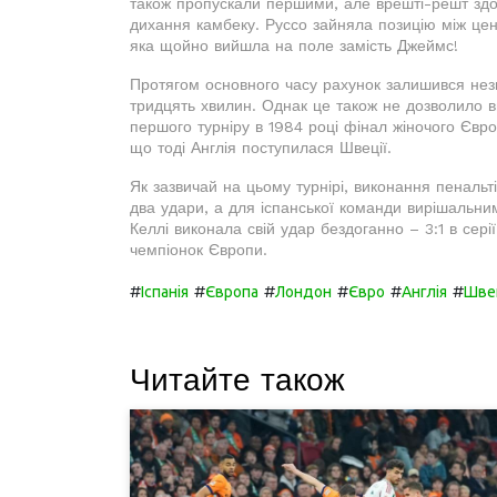
також пропускали першими, але врешті-решт здо
дихання камбеку. Руссо зайняла позицію між цент
яка щойно вийшла на поле замість Джеймс!
Протягом основного часу рахунок залишився незм
тридцять хвилин. Однак це також не дозволило
першого турніру в 1984 році фінал жіночого Євро
що тоді Англія поступилася Швеції.
Як зазвичай на цьому турнірі, виконання пеналь
два удари, а для іспанської команди вирішальн
Келлі виконала свій удар бездоганно – 3:1 в серії
чемпіонок Європи.
#
#
#
#
#
#
Іспанія
Європа
Лондон
Євро
Англія
Шве
Читайте також