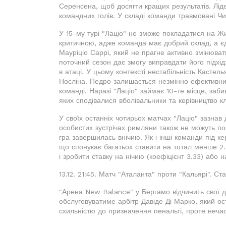
Серенсена, щоб досягти кращих результатів. Лід
командних голів. У складі команди травмовані Чир
У 15-му турі "Лаціо" не зможе покладатися на Жи
критичною, адже команда має добрий склад, а 
Мауріціо Саррі, який не прагне активно змінюват
поточний сезон дає змогу виправдати його підхід
в атаці. У цьому контексті нестабільність Кастел
Носліна. Педро залишається незмінно ефективним,
команді. Наразі "Лаціо" займає 10-те місце, забив
яких сподівалися вболівальники та керівництво к
У своїх останніх чотирьох матчах "Лаціо" зазнав
особистих зустрічах римляни також не можуть по
гра завершилась внічию. Як і інші команди під ке
що спонукає багатьох ставити на тотал менше 2.5
і зробити ставку на нічию (коефіцієнт 3.33) або н
13.12. 21:45. Матч "Аталанта" проти "Кальярі". Ст
"Арена New Balance" у Бергамо відчинить свої дв
обслуговуватиме арбітр Давіде Ді Марко, який ост
схильністю до призначення пенальті, проте нечас