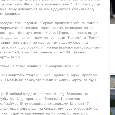
 у це повірити? Ще й статистика непогана: 18:17. В атаці ще
ука, тому доводиться за всіх віддуватися Джеймі Варді.
уть кращими.
авдати свої недоліки. "Торіно" пропустив уже 26 голів, з
ксперименти зі складом, проте, схоже, покладається на
може трансформуватися в 5-3-2. Цікаво, що навіть якщо
 не вдається, за винятком матчів проти "Наполі" та "Роми",
лише тричі зуміли не пропустити в цьому сезоні, а
 статус найгіршого захисту! Туринці вважаються фаворитами
новить 1.96, а на тотал менше 2.5 – 1.64. Цікавим
арток за 1.6.
Ставка на тотал менше 2,5 з коефіцієнтом 1,62.
знаменитому стадіоні "Енніо Тардіні" в Пармі. Арбітром
іх 9 матчів не показував більше 6 жовтих карток за гру і
рній таблиці завдяки перемогам над "Вероною" та
убку Італії, де програла "Болоньї", і тепер час
ма" займає 15-ту позицію з показниками 10 очок і 17
ди, яка сподівалася на більше, ніж просто боротьбу за
яка потребує підсилення від Кутроне, Естевеса та