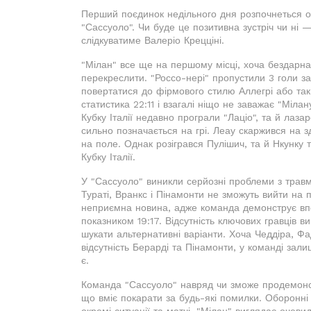
Перший поєдинок недільного дня розпочнеться о 
"Сассуоло". Чи буде це позитивна зустріч чи ні
слідкуватиме Валеріо Крецціні.
"Мілан" все ще на першому місці, хоча бездарна 
перекреслити. "Россо-нері" пропустили 3 голи за 
повертатися до фірмового стилю Аллегрі або так
статистика 22:11 і взагалі ніщо не заважає "Міла
Кубку Італії недавно програли "Лаціо", та й лаз
сильно позначається на грі. Леау скаржився на 
на поле. Однак розігрався Пулішич, та й Нкунку т
Кубку Італії.
У "Сассуоло" виникли серйозні проблеми з травм
Тураті, Вранкс і Пінамонти не зможуть вийти на 
неприємна новина, адже команда демонструє впе
показником 19:17. Відсутність ключових гравців 
шукати альтернативні варіанти. Хоча Чеддіра, Ф
відсутність Берарді та Пінамонти, у команді зал
є.
Команда "Сассуоло" навряд чи зможе продемонст
що вміє покарати за будь-які помилки. Оборонні 
окремі ситуації та матчі. "Мілан" виглядає очеви