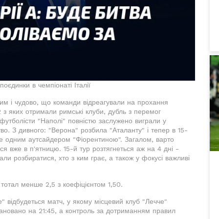
оєдинки в чемпіонаті Італії
овим і чудово, що команди відреагували на прохання
2 з яких отримали римські клуби, дубль з перемог
 футболісти "Наполі" повністю заслужено виграли у
о. З дивного: "Верона" розбила "Аталанту" і тепер в 15-
ще одним аутсайдером "Фіорентиною". Загалом, варто
ся вже в п'ятницю. 15-й тур розтягнеться аж на 4 дні -
али розбиратися, хто з ким грає, а також у фокусі важливі
а тотал менше 2,5 з коефіцієнтом 1,50.
е" відбудеться матч, у якому місцевий клуб "Лечче"
лановано на 21:45, а контроль за дотриманням правил