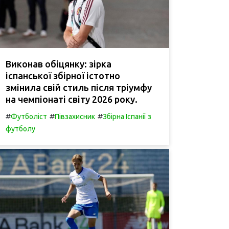
Виконав обіцянку: зірка
іспанської збірної істотно
змінила свій стиль після тріумфу
на чемпіонаті світу 2026 року.
#
#
#
Футболіст
Півзахисник
Збірна Іспанії з
футболу