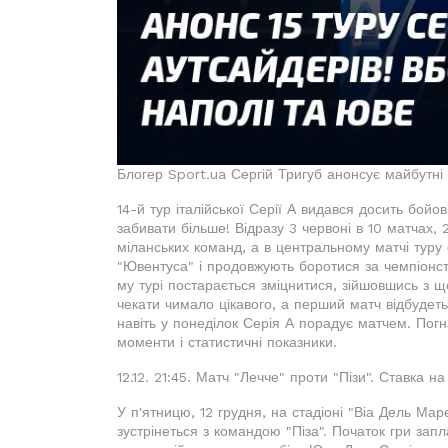
Блогер Sport.ua Сергій Тригуб анонсує майбутні п
14-й тур італійської Серії А видався досить бой
забивати більше! Відразу 3 червоні в 10 матчах, 
міланських команд, а в центральному матчі туру
"Ювентуса" і продовжують боротися за чемпіонств
му турі постарається зміцнитися, зійшовшись з 
чекати чимало цікавого, а перший матч відбудеть
навіть у понеділок Серія А порадує матчем. Погн
моменти і статистичні показники.
12.12. 21:45. Матч "Лечче" проти "Пізи". Ставка н
У п'ятницю, 12 грудня, на стадіоні "Віа Дель Мар
зустрінеться з командою "Піза". Початок гри зап