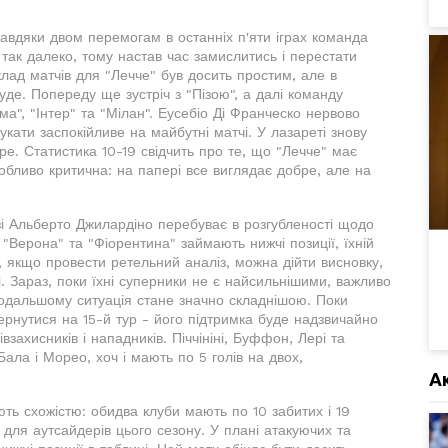
завдяки двом перемогам в останніх п'яти іграх команда
 так далеко, тому настав час замислитись і перестати
клад матчів для "Лечче" був досить простим, але в
де. Попереду ще зустріч з "Пізою", а далі команду
ма", "Інтер" та "Мілан". Еусебіо Ді Франческо нервово
кати заспокійливе на майбутні матчі. У лазареті знову
е. Статистика 10-19 свідчить про те, що "Лечче" має
собливо критична: на папері все виглядає добре, але на
азі Альберто Джилардіно перебуває в розгубленості щодо
"Верона" та "Фіорентина" займають нижчі позиції, їхній
м, якщо провести ретельний аналіз, можна дійти висновку,
. Зараз, поки їхні суперники не є найсильнішими, важливо
 подальшому ситуація стане значно складнішою. Поки
ернутися на 15-й тур - його підтримка буде надзвичайно
захисників і нападників. Піччініні, Буффон, Лері та
ала і Морео, хоч і мають по 5 голів на двох,
А
ють схожістю: обидва клуби мають по 10 забитих і 19
для аутсайдерів цього сезону. У плані атакуючих та