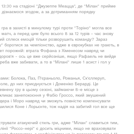
13:30 на стадіоні "Джузеппе Меацца", де "Мілан" прийме
 — дізнаємося згодом, а за дотриманням порядку
гра в захисті в минулому турі проти "Торіно" могла все
матч, а перед цим було всього 8 за 12 турів - час знову
ий сплеск емоцій тільки розворушить команду? Зараз
ну" боротися за чемпіонство, адже в єврокубках не грають, в
арет порожній: втрата Фофана з Хіменесом навряд чи
здоров'я - ось це вже серйозніше, якщо Рафаель не вийде
реба вже забивати, а то в "Мілані" лише 1 асист і гол у
ами: Болока, Паз, П'єраньоло, Романья, Ск'єллеруп,
поле, до них приєднується і Доменіко Берарді. Це
внену гру в цьому сезоні, займаючи 8-е місце з
викликає занепокоєння у Фабіо Гроссо, який змушений
адера і Моро навряд чи зможуть повністю компенсувати
ишилися Коне і Лорьєнте, тож надія на забитий гол все ще
рувати атакуючий стиль гри, адже "Мілан" славиться тим,
лінії "Россо-нері" є досить міцними, якщо не враховувати
дним фаворитом, з коефіцієнтом на їх перемогу всього 1.41,