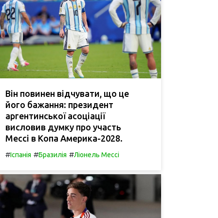
Він повинен відчувати, що це
його бажання: президент
аргентинської асоціації
висловив думку про участь
Мессі в Копа Америка-2028.
#
#
#
Іспанія
Бразилія
Ліонель Мессі