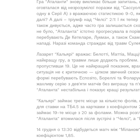
Гра "Аталанти" знову викликає більше запитань,
оговталася від незрозумілої поразки від "Сассуоло
одну в Серії А) з вражаючою статистикою 9-0, як
далі? А далі – тріумф над "Челсі" 2:1! І як те
також дивується, адже часто гра залишається сх
не було, "Аталанта" істотно прогресувала в порі
перебувають Де Кетеларе, Лукман, а також Скам
нападі. Наразі команда страждає від травм Суле
Лазарет "Кальярі" вражає: Белотті, Маттіа, Мацц
найкращу гру, а травми лише додають проблем. На
пропустивши 19. Це не найкращий показник, врах
ситуація не є критичною — цілком звичний сезон 
формі перебувають Еспозіто, Бореллі та Фолар
жахливу серію з дев'яти матчів без виграшу та 
"Аталанта" нестабільна і показує кращі результат
"Кальярі" займає третє місце за кількістю фолів
для ставки на ТБ4.5 за картками з коефіцієнтом 
займає 19-те місце з 20 за фолами. Можна розгля
"Аталанта" втомилася після зустрічі з "Челсі", а 
14 грудня о 13:30 відбудеться матч між "Міланом"
коефіцієнтом 1,85.