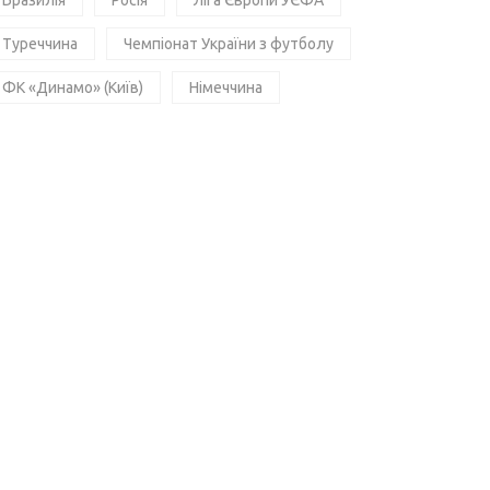
Бразилія
Росія
Ліга Європи УЄФА
Туреччина
Чемпіонат України з футболу
ФК «Динамо» (Київ)
Німеччина