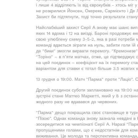
і лише 4 відділяють їх від єврокубків - хтось міг
не розкрилися Йонсен, Окереке, Сармієнто і Де Л
Захист би підтягнути, тоді точно результати стан
Найслабкіший захист Серії А знову має шанс випр
яких 14 вдома і 12 на виїзді. Бароні продовжує е
свою улюблену схему 3-5-2, яка в разі потреби 
команді вдається зіграти на нуль, забити голи їй
де "бики" змогли вирвати перемогу. "Кремонезе" 
"Торіно" – в п’яти матчах, отже, це підтверджує
на цей поєдинок – коефіцієнт на їх перемогу ста
варіантом для ставки є тотал більше 3.5 жовтих к
13 грудня о 19:00. Матч "Парма" проти "Лаціо". 
Другий поєдинок суботи заплановано на 19:00 на 
зустрічі стане Маттео Маркетті, який у 8 з останн
жодного разу не вдавався до червоних.
"Парма" дещо покращила своє становище в турні
"Пізою". Однак команда знову зазнала невдачі в К
зосередитися на чемпіонаті Серії А. Наразі "Пар
пропущеними голами, що є недостатнім для коман
виживання. Це молода та перспективна команда, 