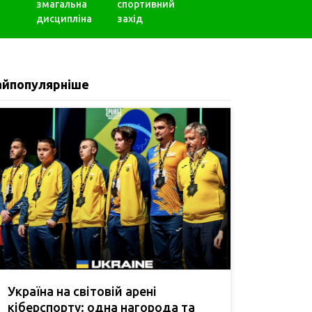
змагальна
спортивний
дисципліна
захід
айпопулярніше
Україна на світовій арені
кіберспорту: одна нагорода та