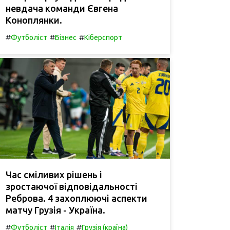
невдача команди Євгена
Коноплянки.
#
#
#
Футболіст
Бізнес
Кіберспорт
Час сміливих рішень і
зростаючої відповідальності
Реброва. 4 захоплюючі аспекти
матчу Грузія - Україна.
#
#
#
Футболіст
Італія
Грузія (країна)