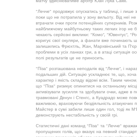
матчу здійснюватиме арбітр Юан Лука Саккі.
"Лечче" продовжує опускатись у таблиці, і лише 
поки що не потрапила у зону вильоту. Від неї не
втрачати очки проти потенційних суперників. Роз
найближчому майбутньому таких легких ігор не бу
чекають серйозні виклики: "Комо", "Ювентус", "Ро
коригує свої окуляри, а фанати вже починають шу
залишились Фрюхтль, Жан, Мархвінський та П'єрр
проблеми в усіх ланках гри, а в атаці ситуація о
полі результатів це не приносить.
"Піза" розташована неподалік від "Лечче", і нар
подальших дій. Ситуацію ускладнює те, що, хоча 
характер і якість складу відомі всім. Таким чино
що "Піза" ризикує опинитися на останньому місці
активізувати зусилля та здобувати очки, адже в
травмовані Денун і Стенгс, а Куадрадо може пов
важливою, враховуючи бездіяльність атакуючих пів
Майстер в сумі забили лише один гол, тоді як М'Б
демонструють нестабільність у своїй грі.
Статистичні дані команд "Піза" та "Лечче" вража
пропущених голів, що вказує на певний стандарт 