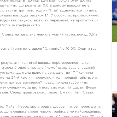
ижні позиції в таблиці. Цей матч обіцяє бути досить
зазначити, що результат 0:0 в даному випадку не є
гло забити три голи, тоді як "Піза" відзначилася п'ятьма.
рнішим виглядає рахунок 1:1. У особистих протистояннях
 відкриває рахунок, зазвичай перемагає, не пропустивши
М2.5 за коефіцієнт 1.5.
 Ставка на загальну кількість жовтих карток понад 3,5 з
ься в Турині на стадіоні "Олімпіко" о 16:00. Судити гру
 результати: три нічиї швидко перетворилися на три
ути хоча б одне очко, але "Комо" влаштував справжній
турі команда мала шанс на сенсацію: до 17-ї хвилини
вже на 24-й хвилині пропустили гол, перший тайм все ж
овині гри все змінилося? Гравці почали грубіянити,
ативу супернику, за що й поплатилися. На щастя, Дуван
зоні. Серед травмованих: Тамез, Ісмайлі, Іліч, Савва,
, Файє і Песселью, а решта здорові і готові перемагати.
ла, дочекавшись сприятливого графіка з не найскладніших
, адже туринці явно не в формі. У "Кремонезе" вже 20 очок