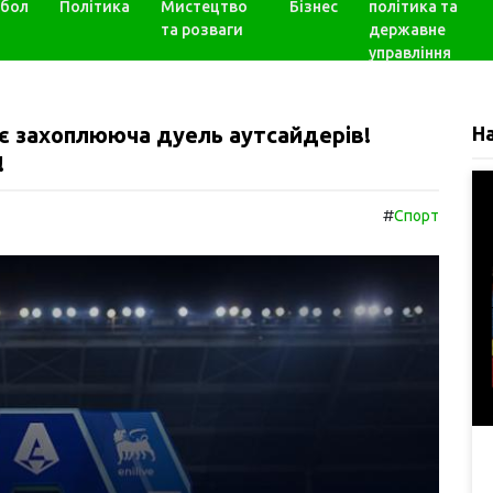
бол
Політика
Мистецтво
Бізнес
політика та
та розваги
державне
управління
кає захоплююча дуель аутсайдерів!
Н
!
#
Спорт