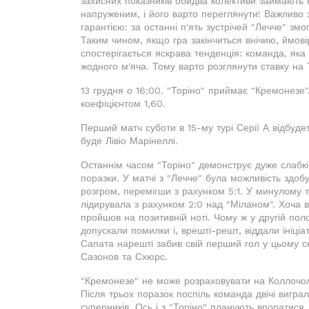
захисних показників обидва колективи займають н
напруженим, і його варто переглянути! Важливо 
гарантією: за останні п'ять зустрічей "Лечче" змо
Таким чином, якщо гра закінчиться внічию, ймові
спостерігається яскрава тенденція: команда, яка
жодного м'яча. Тому варто розглянути ставку на Т
13 грудня о 16:00. "Торіно" приймає "Кремонезе".
коефіцієнтом 1,60.
Перший матч суботи в 15-му турі Серії А відбудет
буде Лівіо Марінеллі.
Останнім часом "Торіно" демонструє дуже слабкі
поразки. У матчі з "Лечче" була можливість здоб
розгром, перемігши з рахунком 5:1. У минулому 
лідирувала з рахунком 2:0 над "Міланом". Хоча 
пройшов на позитивній ноті. Чому ж у другій пол
допускали помилки і, врешті-решт, віддали ініці
Сапата нарешті забив свій перший гол у цьому се
Сазонов та Схюрс.
"Кремонезе" не може розраховувати на Коллочоло
Після трьох поразок поспіль команда двічі вигра
суперників. Ось і з "Торіно" планують впоратися