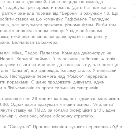
 ніж на них є відповідей. Лише нещодавно команда
" і здобула три перемоги поспіль (дві в Лізі чемпіонів та
 раптом зазнала поразки від "Верони" з рахунком 1:3. Що
пер робити ставки на цю команду? Раффаеле Палладіно
ожою, але результати вражають різноманіттям. Як би там
внянні з першим етапом сезону. У відмінній формі
акка, який вже починає виправдовувати свою роль у
мана, Белланови та Баккера.
ітеллі, Міна, Педро, Палестра. Команда демонструє не
разі "Кальярі" займає 13-ту позицію, забивши 14 голів і
овуючи всього чотири очки до зони вильоту, але поки що
для "Кальярі", що відповідає їхньому стилю. У непоганій
уншо. Несподівана перемога над "Ромою" перервала
п'яти поразками. Є шанс продовжити дивувати, адже
и в Лізі чемпіонів та проти сильніших суперників.
, отримавши вже 36 жовтих карток, що відкриває можливість
2.66. Однак варто врахувати й інший аспект: "Аталанта"
нути ставку на ТМ2.5 за голами (коефіцієнт 2.10), адже
"Кальярі", ймовірно, обере оборонну стратегію.
 та "Сассуоло". Прогноз: кількість кутових перевищить 9,5 з