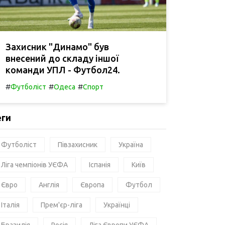
Захисник "Динамо" був
внесений до складу іншої
команди УПЛ - Футбол24.
#
#
#
Футболіст
Одеса
Спорт
еги
Футболіст
Півзахисник
Україна
Ліга чемпіонів УЄФА
Іспанія
Київ
Євро
Англія
Європа
Футбол
Італія
Прем'єр-ліга
Українці