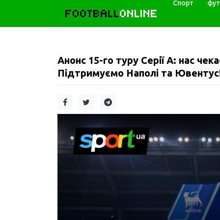
Спорт
фут
FOOTBALL
ONLINE
Анонс 15-го туру Серії А: нас че
Підтримуємо Наполі та Ювентус