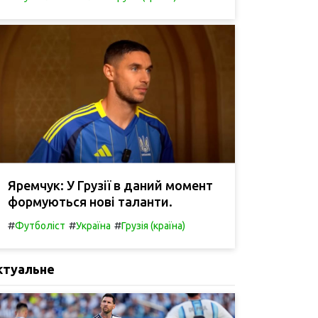
Яремчук: У Грузії в даний момент
формуються нові таланти.
#
#
#
Футболіст
Україна
Грузія (країна)
ктуальне