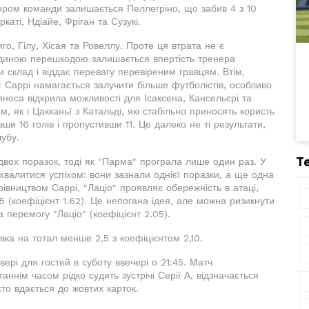
ером команди залишається Пеллегріно, що забив 4 з 10
каті, Ндіайе, Фріган та Сузукі.
го, Гілу, Хісая та Ровеллу. Проте ця втрата не є
єдиною перешкодою залишається впертість тренера
и склад і віддає перевагу перевіреним гравцям. Втім,
: Саррі намагається залучити більше футболістів, особливо
ьяноса відкрила можливості для Ісаксена, Кансельєрі та
 як і Цакканьї з Катальді, які стабільно приносять користь
ши 16 голів і пропустивши 11. Це далеко не ті результати,
лубу.
Т
 двох поразок, тоді як "Парма" програла лише один раз. У
хвалитися успіхом: вони зазнали однієї поразки, а ще одна
рівництвом Саррі, "Лаціо" проявляє обережність в атаці,
 (коефіцієнт 1.62). Це непогана ідея, але можна ризикнути
а перемогу "Лаціо" (коефіцієнт 2.05).
авка на тотал менше 2,5 з коефіцієнтом 2,10.
ері для гостей в суботу ввечері о 21:45. Матч
аннім часом рідко судить зустрічі Серії А, відзначається
то вдається до жовтих карток.