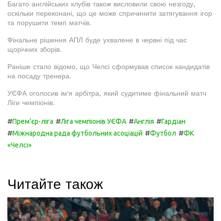
Багато англійських клубів також висловили свою незгоду,
оскільки переконані, що це може спричинити затягування ігор
та порушити темп матчів.
Фінальне рішення АПЛ буде ухвалене в червні під час
щорічних зборів.
Раніше стало відомо, що Челсі сформував список кандидатів
на посаду тренера.
УЄФА оголосив ім'я арбітра, який судитиме фінальний матч
Ліги чемпіонів.
#
#
#
#
Прем'єр-ліга
Ліга чемпіонів УЄФА
Англія
Гардіан
#
#
#
Міжнародна рада футбольних асоціацій
Футбол
ФК
«Челсі»
Читайте також