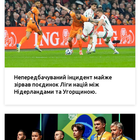
Непередбачуваний інцидент майже
зірвав поєдинок Ліги націй між
Нідерландами та Угорщиною.