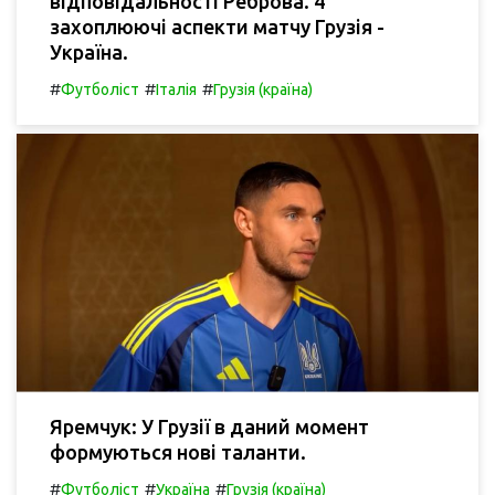
відповідальності Реброва. 4
захоплюючі аспекти матчу Грузія -
Україна.
#
#
#
Футболіст
Італія
Грузія (країна)
Яремчук: У Грузії в даний момент
формуються нові таланти.
#
#
#
Футболіст
Україна
Грузія (країна)