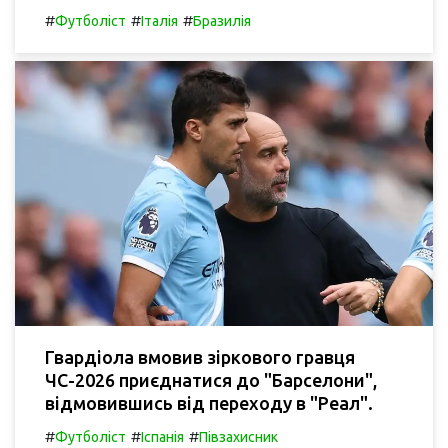
#
#
#
Футболіст
Італія
Бразилія
Гвардіола вмовив зіркового гравця
ЧС-2026 приєднатися до "Барселони",
відмовившись від переходу в "Реал".
#
#
#
Футболіст
Іспанія
Півзахисник