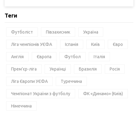
Теги
Футболіст
Півзахисник
Україна
Ліга чемпіонів УЄФА
Іспанія
Київ
Євро
Англія
Європа
Футбол
Італія
Прем'єр-ліга
Українці
Бразилія
Росія
Ліга Європи УЄФА
Туреччина
Чемпіонат України з футболу
ФК «Динамо» (Київ)
Німеччина