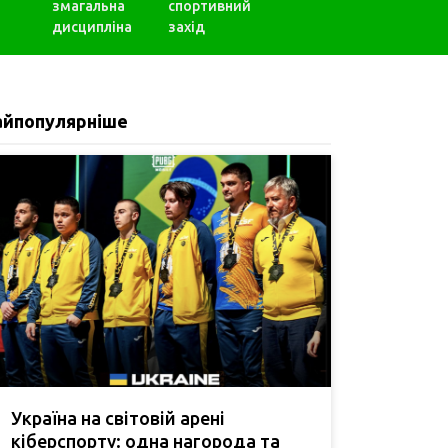
змагальна
спортивний
дисципліна
захід
айпопулярніше
Україна на світовій арені
кіберспорту: одна нагорода та