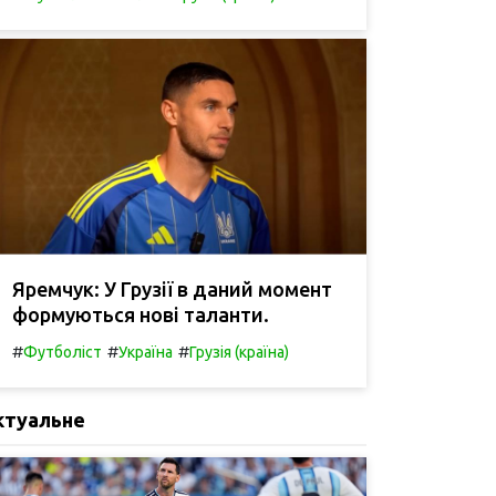
Яремчук: У Грузії в даний момент
формуються нові таланти.
#
#
#
Футболіст
Україна
Грузія (країна)
ктуальне