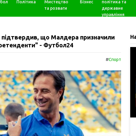
бол
Політика
Мистецтво
Бізнес
політика та
та розваги
державне
управління
ни підтвердив, що Малдера призначили
Н
 претенденти" - Футбол24
#
Спорт