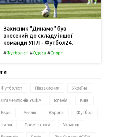
Захисник "Динамо" був
внесений до складу іншої
команди УПЛ - Футбол24.
#
#
#
Футболіст
Одеса
Спорт
еги
Футболіст
Півзахисник
Україна
Ліга чемпіонів УЄФА
Іспанія
Київ
Євро
Англія
Європа
Футбол
Італія
Прем'єр-ліга
Українці