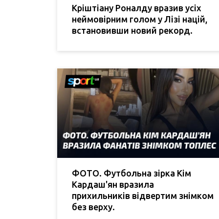
Кріштіану Роналду вразив усіх
неймовірним голом у Лізі націй,
встановивши новий рекорд.
ФОТО. Футбольна зірка Кім
Кардаш'ян вразила
прихильників відвертим знімком
без верху.