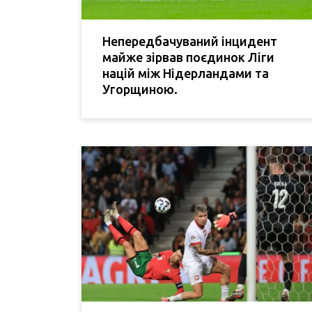
Непередбачуваний інцидент
майже зірвав поєдинок Ліги
націй між Нідерландами та
Угорщиною.