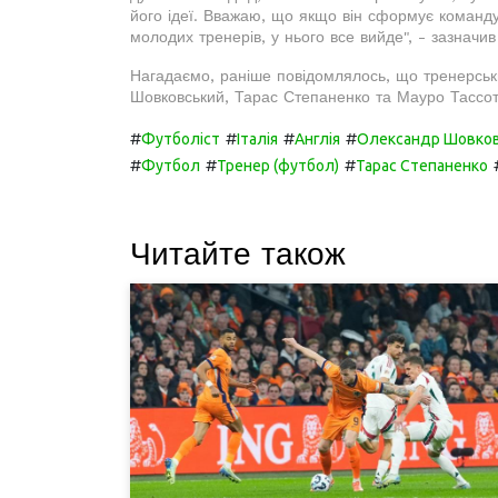
його ідеї. Вважаю, що якщо він сформує команду
молодих тренерів, у нього все вийде", - зазначи
Нагадаємо, раніше повідомлялось, що тренерсь
Шовковський, Тарас Степаненко та Мауро Тассотт
#
#
#
#
Футболіст
Італія
Англія
Олександр Шовко
#
#
#
Футбол
Тренер (футбол)
Тарас Степаненко
Читайте також