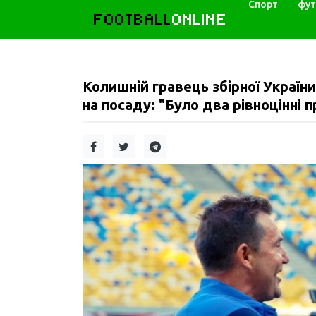
Спорт
фут
FOOTBALL
ONLINE
Колишній гравець збірної Украї
на посаду: "Було два рівноцінні