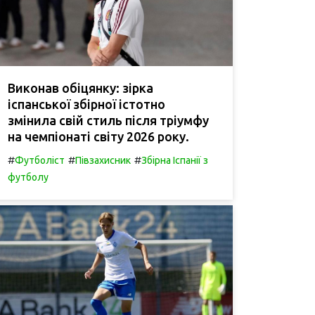
Виконав обіцянку: зірка
іспанської збірної істотно
змінила свій стиль після тріумфу
на чемпіонаті світу 2026 року.
#
#
#
Футболіст
Півзахисник
Збірна Іспанії з
футболу