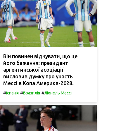
Він повинен відчувати, що це
його бажання: президент
аргентинської асоціації
висловив думку про участь
Мессі в Копа Америка-2028.
#
#
#
Іспанія
Бразилія
Ліонель Мессі