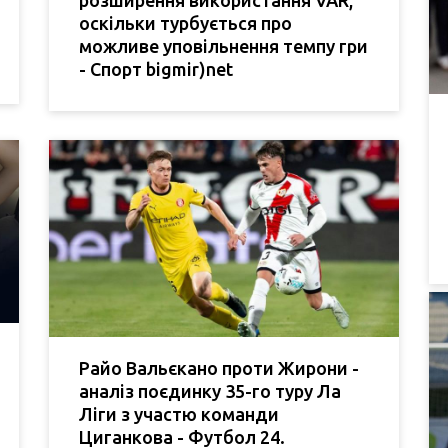
розширення використання VAR,
оскільки турбується про
можливе уповільнення темпу гри
- Спорт bigmir)net
Райо Вальєкано проти Жирони -
аналіз поєдинку 35-го туру Ла
Ліги з участю команди
Циганкова - Футбол 24.