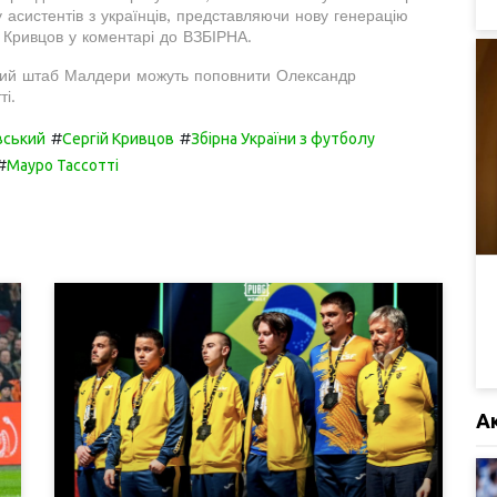
 асистентів з українців, представляючи нову генерацію
в Кривцов у коментарі до ВЗБІРНА.
кий штаб Малдери можуть поповнити Олександр
і.
#
#
вський
Сергій Кривцов
Збірна України з футболу
#
Мауро Тассотті
А