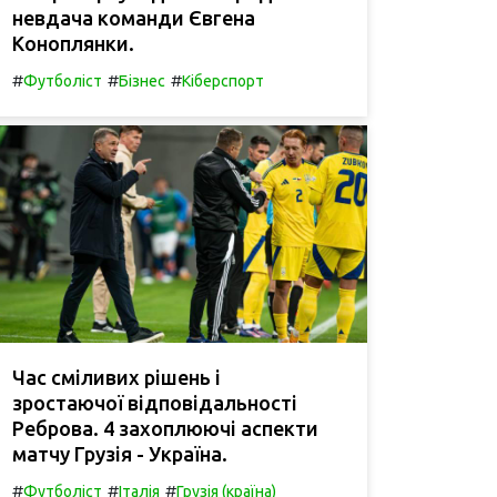
невдача команди Євгена
Коноплянки.
#
#
#
Футболіст
Бізнес
Кіберспорт
Час сміливих рішень і
зростаючої відповідальності
Реброва. 4 захоплюючі аспекти
матчу Грузія - Україна.
#
#
#
Футболіст
Італія
Грузія (країна)