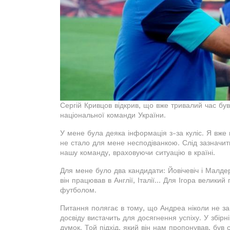
Сергій Кривцов відкрив, що вже тривалий час б
національної команди України.
У мене була деяка інформація з-за куліс. Я вже
не стало для мене несподіванкою. Слід зазначит
нашу команду, враховуючи ситуацію в країні.
Для мене було два кандидати: Йовічевіч і Малдер
він працював в Англії, Італії... Для Ігора велик
футболом.
Питання полягає в тому, що Андреа ніколи не з
досвіду вистачить для досягнення успіху. У збірн
думок. Той підхід, який він нам пропонував, був 