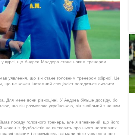
ув у курсі, що Андреа Малдера стане новим тренером
 мав уявлення, що він стане головним тренером збірної. Це
и, що не кожен іноземний спеціаліст погодиться очолити
а. Для мене вони рівноцінні. У Андреа більше досвіду, бо
ий плюс, що він розмовляє українською, він знайомий з нашим
аймав посаду головного тренера, але я впевнений, що його
ій жоден із футболістів не висловить про нього негативних
справді якісним і зрозумілим, всі мали чітке уявлення про